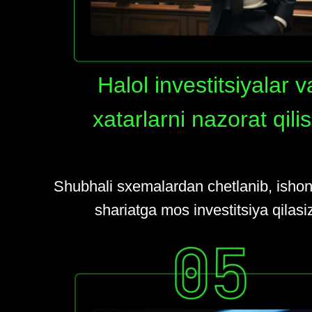
Halol investitsiyalar v
xatarlarni nazorat qili
Shubhali sxemalardan chetlanib, ishon
shariatga mos investitsiya qilasi