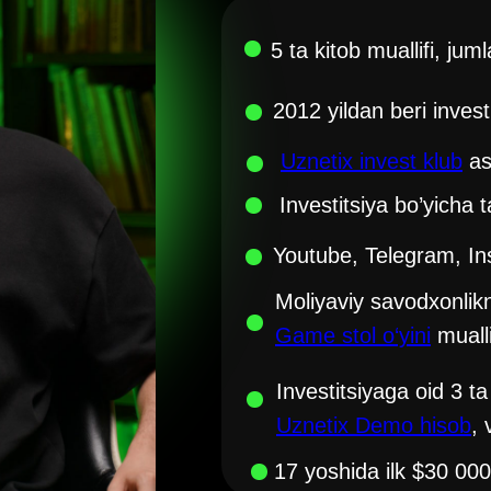
5 ta kitob muallifi, jum
2012 yildan beri invest
Uznetix invest klub
as
Investitsiya bo’yicha t
Youtube, Telegram, I
Moliyaviy savodxonlikn
Game stol o‘yini
mualli
Investitsiyaga oid 3 ta
Uznetix Demo hisob
,
17 yoshida ilk $30 0