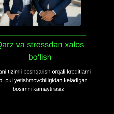
arz va stressdan xalos
bo‘lish
ni tizimli boshqarish orqali kreditlarni
b, pul yetishmovchiligidan keladigan
bosimni kamaytirasiz