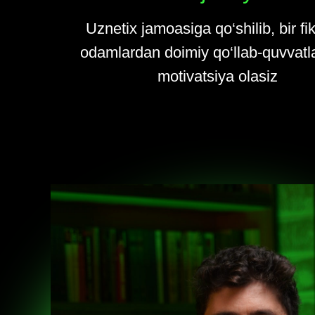
Uznetix jamoasiga qo‘shilib, bir fi
odamlardan doimiy qo‘llab-quvvatl
motivatsiya olasiz