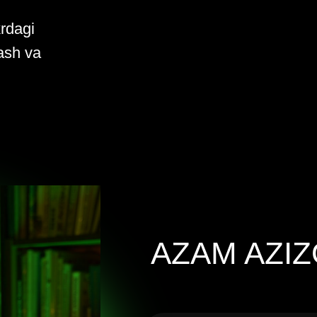
krdagi
ash va
AZAM AZI