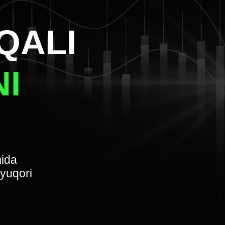
QALI
I
mida
 yuqori