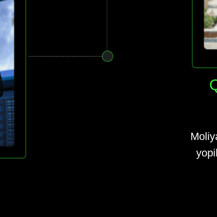
Q
Moliya
yopi