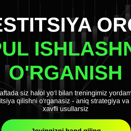
ESTITSIYA OR
PUL ISHLASHN
O'RGANISH
aftada siz halol yo‘l bilan treningimiz yorda
itsiya qilishni o'rganasiz - aniq strategiya va
xavfli usullarsiz
Joyingizni band qiling