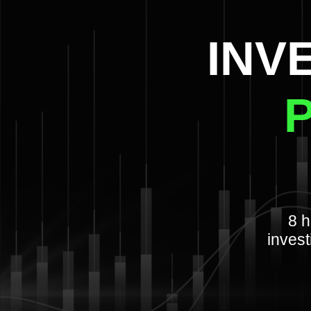
INV
8 h
invest