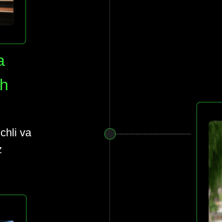
a
sh
chli va
z