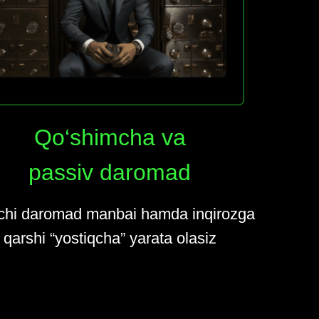
Qo‘shimcha va
passiv daromad
nchi daromad manbai hamda inqirozga
qarshi “yostiqcha” yarata olasiz