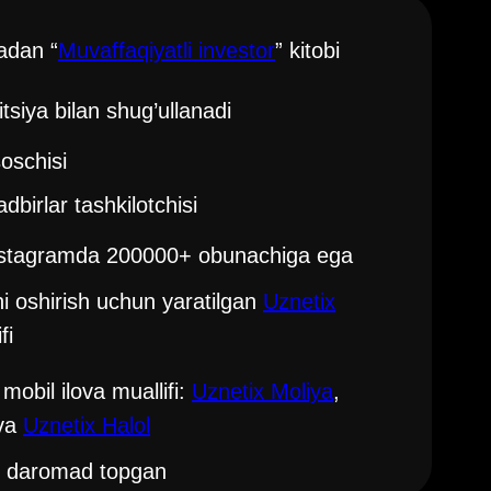
ladan “
Muvaffaqiyatli investor
” kitobi
itsiya bilan shug’ullanadi
oschisi
adbirlar tashkilotchisi
nstagramda 200000+ obunachiga ega
i oshirish uchun yaratilgan
Uznetix
fi
 mobil ilova muallifi:
Uznetix Moliya
,
 va
Uznetix Halol
00 daromad topgan