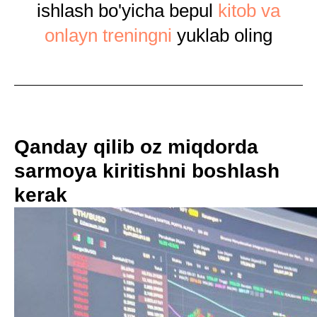
ishlash bo'yicha bepul
kitob va
onlayn treningni
yuklab oling
Qanday qilib oz miqdorda
sarmoya kiritishni boshlash
kerak