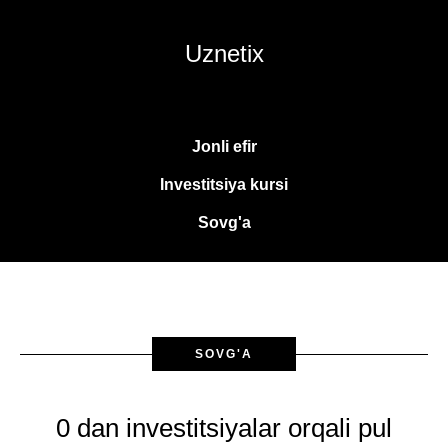
Uznetix
Jonli efir
Investitsiya kursi
Sovg'a
SOVG'A
0 dan investitsiyalar orqali pul