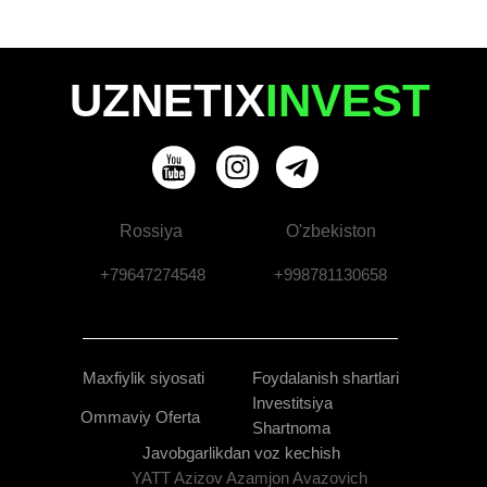
UZNETIX
INVEST
Rossiya
O'zbekiston
+79647274548
+998781130658
Maxfiylik siyosati
Foydalanish shartlari
Investitsiya
Ommaviy Oferta
Shartnoma
Javobgarlikdan voz kechish
YATT Azizov Azamjon Avazovich