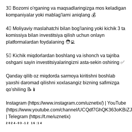
3⃣ Bozorni o'rganing va maqsadlaringizga mos keladigan
kompaniyalar yoki mablag'larni aniqlang 💰
4⃣ Moliyaviy maslahatchi bilan bog'laning yoki kichik 3 ta
komissiya bilan investitsiya qilish uchun onlayn
platformalardan foydalaning 🧑‍💻
5⃣ Kichik miqdorlardan boshlang va ishonch va tajriba
oshgani sayin investitsiyalaringizni asta-sekin oshiring ✅
Qanday qilib oz miqdorda sarmoya kiritishni boshlab
yaxshi daromad qilishni xoxlasangiz bizning safimizga
qo'shiling 📝📱
Instagram (https://www.instagram.com/uznetix/) | YouTube
(https://www.youtube.com/channel/UCQdf7GhQK363oKBiZ
| Telegram (https://t.me/uznetix)
2024-03-12 16:14