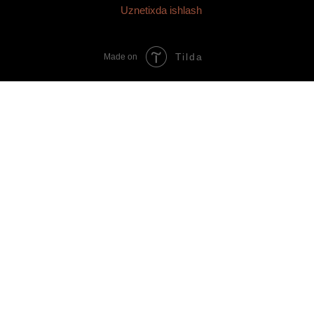
Uznetixda ishlash
Tilda
Made on