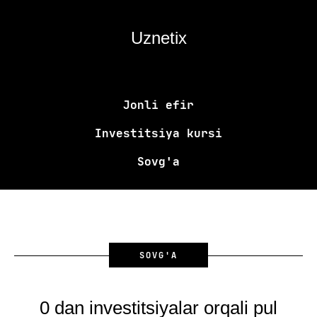
Uznetix
Jonli efir
Investitsiya kursi
Sovg'a
SOVG'A
0 dan investitsiyalar orqali pul