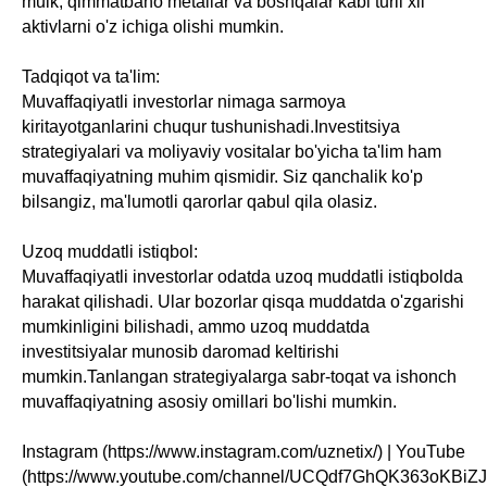
mulk, qimmatbaho metallar va boshqalar kabi turli xil
aktivlarni o'z ichiga olishi mumkin.
Tadqiqot va ta'lim:
Muvaffaqiyatli investorlar nimaga sarmoya
kiritayotganlarini chuqur tushunishadi.Investitsiya
strategiyalari va moliyaviy vositalar bo'yicha ta'lim ham
muvaffaqiyatning muhim qismidir. Siz qanchalik ko'p
bilsangiz, ma'lumotli qarorlar qabul qila olasiz.
Uzoq muddatli istiqbol:
Muvaffaqiyatli investorlar odatda uzoq muddatli istiqbolda
harakat qilishadi. Ular bozorlar qisqa muddatda o'zgarishi
mumkinligini bilishadi, ammo uzoq muddatda
investitsiyalar munosib daromad keltirishi
mumkin.Tanlangan strategiyalarga sabr-toqat va ishonch
muvaffaqiyatning asosiy omillari bo'lishi mumkin.
Instagram (https://www.instagram.com/uznetix/) | YouTube
(https://www.youtube.com/channel/UCQdf7GhQK363oKBiZ