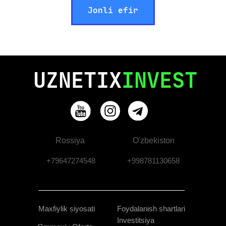
Jonli efir
UZNETIX
INVEST
Rossiya
O'zbekiston
+79647274548
+998781130658
Maxfiylik siyosati
Foydalanish shartlari
Investitsiya