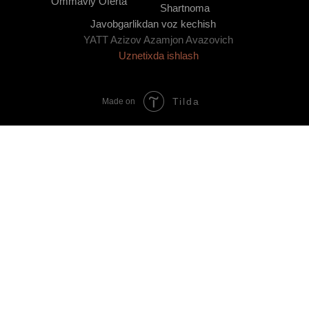
Ommaviy Oferta
Shartnoma
Javobgarlikdan voz kechish
YATT Azizov Azamjon Avazovich
Uznetixda ishlash
Tilda
Made on