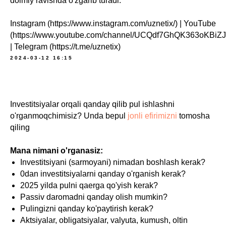
doimiy ravishda o'zgarib turadi.
Instagram (https://www.instagram.com/uznetix/) | YouTube
(https://www.youtube.com/channel/UCQdf7GhQK363oKBiZ
| Telegram (https://t.me/uznetix)
2024-03-12 16:15
Investitsiyalar orqali qanday qilib pul ishlashni
o'rganmoqchimisiz? Unda bepul
jonli efirimizni
tomosha
qiling
Mana nimani o'rganasiz:
Investitsiyani (sarmoyani) nimadan boshlash kerak?
0dan investitsiyalarni qanday o'rganish kerak?
2025 yilda pulni qaerga qo'yish kerak?
Passiv daromadni qanday olish mumkin?
Pulingizni qanday ko'paytirish kerak?
Aktsiyalar, obligatsiyalar, valyuta, kumush, oltin