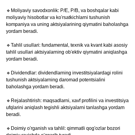
🔹Moliyaviy savodxonlik: P/E, P/B, va boshqalar kabi
moliyaviy hisobotlar va ko'rsatkichlarni tushunish
kompaniya va uning aktsiyalarining qiymatini baholashga
yordam beradi.
🔹Tahlil usullari: fundamental, texnik va kvant kabi asosiy
tahlil usullari aktsiyalarning ob'ektiv qiymatini aniqlashga
yordam beradi.
🔹Dividendlar: dividendlarning investitsiyalardagi rolini
tushunish aktsiyalarning daromad potentsialini
baholashga yordam beradi.
🔹Rejalashtirish: maqsadlarni, xavf profilini va investitsiya
ufqlarini aniqlash tegishli aktsiyalarni tanlashga yordam
beradi.
🔹Doimiy o'rganish va tahlil: qimmatli qog'ozlar bozori