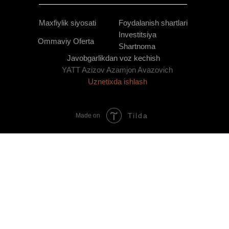
Maxfiylik siyosati
Foydalanish shartlari
Investitsiya
Ommaviy Oferta
Shartnoma
Javobgarlikdan voz kechish
YATT Azizov Azamjon Avazovich
Uznetixda ishlash
Tilda
Made on