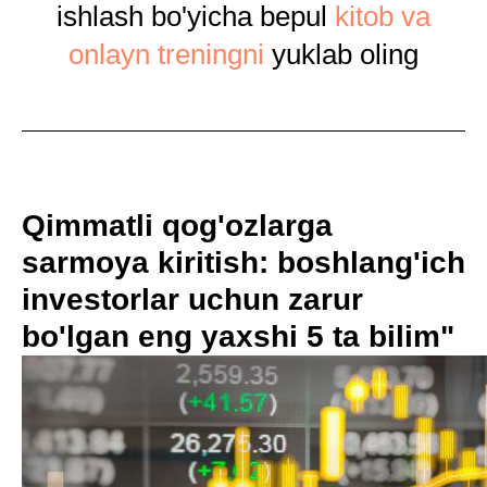
ishlash bo'yicha bepul
kitob va
onlayn treningni
yuklab oling
Qimmatli qog'ozlarga
sarmoya kiritish: boshlang'ich
investorlar uchun zarur
bo'lgan eng yaxshi 5 ta bilim"