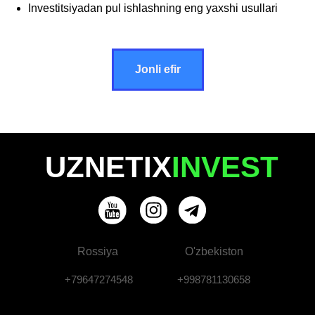
Investitsiyadan pul ishlashning eng yaxshi usullari
Jonli efir
UZNETIX
INVEST
Rossiya
O'zbekiston
+79647274548
+998781130658