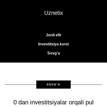
Uznetix
Jonli efir
Investitsiya kursi
Sovg'a
SOVG'A
0 dan investitsiyalar orqali pul