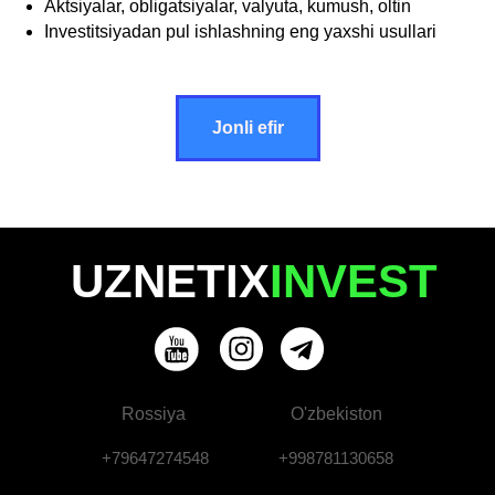
Aktsiyalar, obligatsiyalar, valyuta, kumush, oltin
Investitsiyadan pul ishlashning eng yaxshi usullari
Jonli efir
UZNETIX
INVEST
Rossiya
O'zbekiston
+79647274548
+998781130658