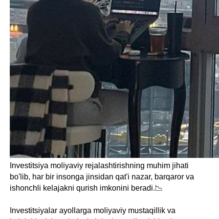
Investitsiya moliyaviy rejalashtirishning muhim jihati
bo'lib, har bir insonga jinsidan qat'i nazar, barqaror va
ishonchli kelajakni qurish imkonini beradi.📉
Investitsiyalar ayollarga moliyaviy mustaqillik va