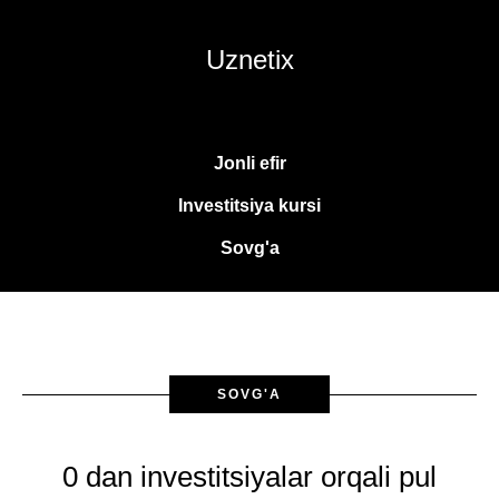
Uznetix
Jonli efir
Investitsiya kursi
Sovg'a
SOVG'A
0 dan investitsiyalar orqali pul