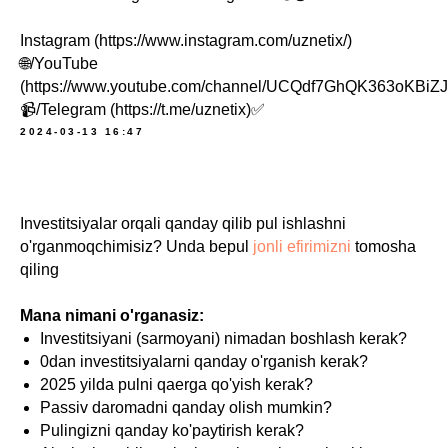
Instagram (https://www.instagram.com/uznetix/)
🌐/YouTube
(https://www.youtube.com/channel/UCQdf7GhQK363oKBiZ
📹/Telegram (https://t.me/uznetix)✅
2024-03-13 16:47
Investitsiyalar orqali qanday qilib pul ishlashni
o'rganmoqchimisiz? Unda bepul
jonli efirimizni
tomosha
qiling
Mana nimani o'rganasiz:
Investitsiyani (sarmoyani) nimadan boshlash kerak?
0dan investitsiyalarni qanday o'rganish kerak?
2025 yilda pulni qaerga qo'yish kerak?
Passiv daromadni qanday olish mumkin?
Pulingizni qanday ko'paytirish kerak?