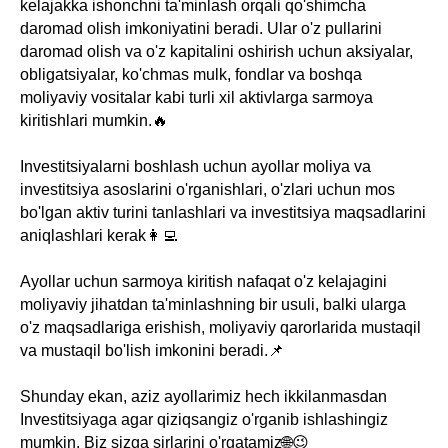
kelajakka ishonchni ta'minlash orqali qo'shimcha
daromad olish imkoniyatini beradi. Ular o'z pullarini
daromad olish va o'z kapitalini oshirish uchun aksiyalar,
obligatsiyalar, ko'chmas mulk, fondlar va boshqa
moliyaviy vositalar kabi turli xil aktivlarga sarmoya
kiritishlari mumkin.🔥
Investitsiyalarni boshlash uchun ayollar moliya va
investitsiya asoslarini o'rganishlari, o'zlari uchun mos
bo'lgan aktiv turini tanlashlari va investitsiya maqsadlarini
aniqlashlari kerak👩‍💻
Ayollar uchun sarmoya kiritish nafaqat o'z kelajagini
moliyaviy jihatdan ta'minlashning bir usuli, balki ularga
o'z maqsadlariga erishish, moliyaviy qarorlarida mustaqil
va mustaqil bo'lish imkonini beradi.📌
Shunday ekan, aziz ayollarimiz hech ikkilanmasdan
Investitsiyaga agar qiziqsangiz o'rganib ishlashingiz
mumkin. Biz sizga sirlarini o'rgatamiz🌐😉