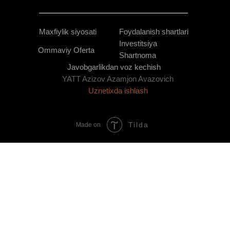
Maxfiylik siyosati
Foydalanish shartlari
Investitsiya
Ommaviy Oferta
Shartnoma
Javobgarlikdan voz kechish
YATT Azizov Azamjon Avazovich
Uznetixda ishlash
Tilda
Made on