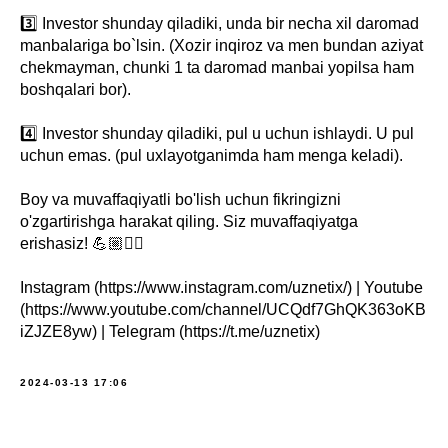
3️⃣ Investor shunday qiladiki, unda bir necha xil daromad
manbalariga bo`lsin. (Xozir inqiroz va men bundan aziyat
chekmayman, chunki 1 ta daromad manbai yopilsa ham
boshqalari bor).
4️⃣ Investor shunday qiladiki, pul u uchun ishlaydi. U pul
uchun emas. (pul uxlayotganimda ham menga keladi).
Boy va muvaffaqiyatli bo'lish uchun fikringizni
o'zgartirishga harakat qiling. Siz muvaffaqiyatga
erishasiz! 💪🏼✊🏼
Instagram (https://www.instagram.com/uznetix/) | Youtube
(https://www.youtube.com/channel/UCQdf7GhQK363oKB
iZJZE8yw) | Telegram (https://t.me/uznetix)
2024-03-13 17:06