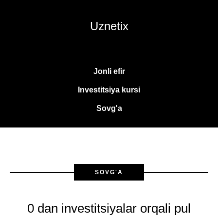
Uznetix
Jonli efir
Investitsiya kursi
Sovg'a
SOVG'A
0 dan investitsiyalar orqali pul