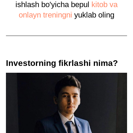
ishlash bo'yicha bepul
kitob va
onlayn treningni
yuklab oling
Investorning fikrlashi nima?