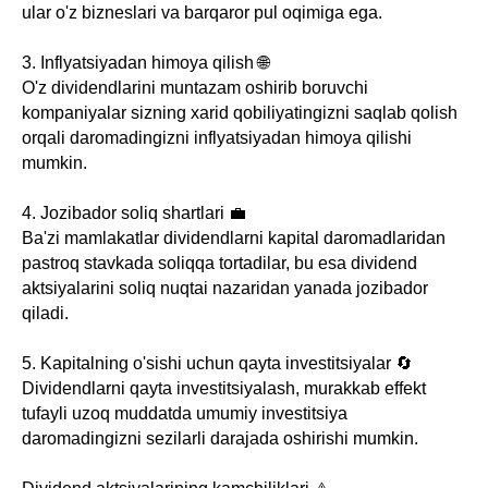
ular o'z bizneslari va barqaror pul oqimiga ega.
3. Inflyatsiyadan himoya qilish 🌐
O'z dividendlarini muntazam oshirib boruvchi
kompaniyalar sizning xarid qobiliyatingizni saqlab qolish
orqali daromadingizni inflyatsiyadan himoya qilishi
mumkin.
4. Jozibador soliq shartlari 💼
Ba'zi mamlakatlar dividendlarni kapital daromadlaridan
pastroq stavkada soliqqa tortadilar, bu esa dividend
aktsiyalarini soliq nuqtai nazaridan yanada jozibador
qiladi.
5. Kapitalning o'sishi uchun qayta investitsiyalar 🔄
Dividendlarni qayta investitsiyalash, murakkab effekt
tufayli uzoq muddatda umumiy investitsiya
daromadingizni sezilarli darajada oshirishi mumkin.