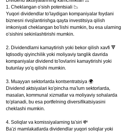
Dividend aktsiyalarining kamchiliklari ⚠️
1. Cheklangan o'sish potentsiali 📉
Yuqori dividendlar to'laydigan kompaniyalar foydani
biznesni rivojlantirishga qayta investitsiya qilish
imkoniyati cheklangan bo'lishi mumkin, bu esa ularning
o'sishini sekinlashtirishi mumkin.
2. Dividendlarni kamaytirish yoki bekor qilish xavfi 🔻
Iqtisodiy qiyinchilik yoki moliyaviy tanglik davrida
kompaniyalar dividend to'lovlarini kamaytirishi yoki
butunlay yo'q qilishi mumkin.
3. Muayyan sektorlarda kontsentratsiya 🌍
Dividend aktsiyalari ko'pincha ma'lum sektorlarda,
masalan, kommunal xizmatlar va moliyaviy sohalarda
to'planadi, bu esa portfelning diversifikatsiyasini
cheklashi mumkin.
4. Soliqlar va komissiyalarning ta'siri 💸
Ba'zi mamlakatlarda dividendlar yuqori soliqlar yoki