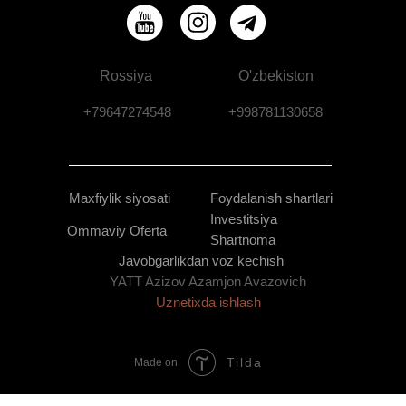
Rossiya
O'zbekiston
+79647274548
+998781130658
Maxfiylik siyosati
Foydalanish shartlari
Investitsiya
Ommaviy Oferta
Shartnoma
Javobgarlikdan voz kechish
YATT Azizov Azamjon Avazovich
Uznetixda ishlash
Tilda
Made on