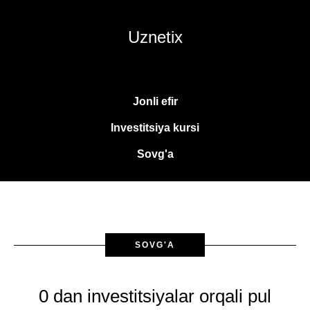
Uznetix
Jonli efir
Investitsiya kursi
Sovg'a
SOVG'A
0 dan investitsiyalar orqali pul