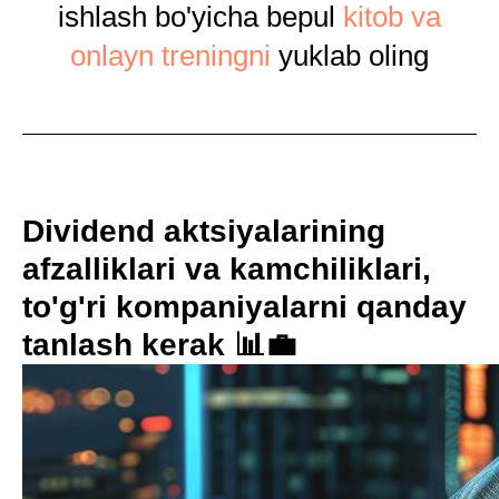
ishlash bo'yicha bepul
kitob va
onlayn treningni
yuklab oling
Dividend aktsiyalarining
afzalliklari va kamchiliklari,
to'g'ri kompaniyalarni qanday
tanlash kerak 📊💼