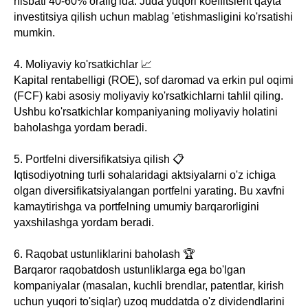
nisbati 40-60% oralig'ida. Juda yuqori koeffitsient qayta
investitsiya qilish uchun mablag 'etishmasligini ko'rsatishi
mumkin.
4. Moliyaviy ko'rsatkichlar 📈
Kapital rentabelligi (ROE), sof daromad va erkin pul oqimi
(FCF) kabi asosiy moliyaviy ko'rsatkichlarni tahlil qiling.
Ushbu ko'rsatkichlar kompaniyaning moliyaviy holatini
baholashga yordam beradi.
5. Portfelni diversifikatsiya qilish 📋
Iqtisodiyotning turli sohalaridagi aktsiyalarni o'z ichiga
olgan diversifikatsiyalangan portfelni yarating. Bu xavfni
kamaytirishga va portfelning umumiy barqarorligini
yaxshilashga yordam beradi.
6. Raqobat ustunliklarini baholash 🏆
Barqaror raqobatdosh ustunliklarga ega bo'lgan
kompaniyalar (masalan, kuchli brendlar, patentlar, kirish
uchun yuqori to'siqlar) uzoq muddatda o'z dividendlarini