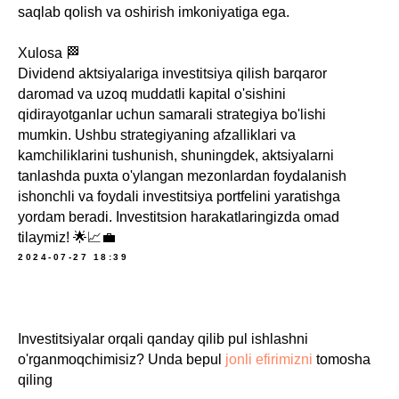
saqlab qolish va oshirish imkoniyatiga ega.
Xulosa 🏁
Dividend aktsiyalariga investitsiya qilish barqaror
daromad va uzoq muddatli kapital o'sishini
qidirayotganlar uchun samarali strategiya bo'lishi
mumkin. Ushbu strategiyaning afzalliklari va
kamchiliklarini tushunish, shuningdek, aktsiyalarni
tanlashda puxta o'ylangan mezonlardan foydalanish
ishonchli va foydali investitsiya portfelini yaratishga
yordam beradi. Investitsion harakatlaringizda omad
tilaymiz! 🌟📈💼
2024-07-27 18:39
Investitsiyalar orqali qanday qilib pul ishlashni
o'rganmoqchimisiz? Unda bepul
jonli efirimizni
tomosha
qiling