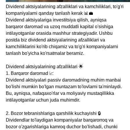
Dividend aktsiyalarining afzalliklari va kamchiliklari, to'g'ri
kompaniyalarni qanday tanlash kerak 📊💼
Dividend aktsiyalariga investitsiya qilish, ayniqsa
barqaror daromad va uzoq muddatli kapital o'sishiga
intilayotganlar orasida mashhur strategiyadir. Ushbu
postda biz dividend aktsiyalarining afzalliklari va
kamchiliklarini ko'rib chiqamiz va to'g'ri kompaniyalarni
tanlash bo'yicha ko'rsatmalar beramiz.
Dividend aktsiyalarining afzalliklari 🌟
1. Barqaror daromad 📈
Dividend aktsiyalari passiv daromadning muhim manbai
bo'lishi mumkin bo'lgan muntazam to'lovlarni ta'minlaydi.
Bu, ayniqsa, nafaqaxo'rlar va moliyaviy mustaqillikka
intilayotganlar uchun juda muhimdir.
2. Bozor tebranishlariga qarshilik kuchayishi 🔒
Dividendlar to'laydigan kompaniyalar barqarorroq va
bozor o'zgarishlariga kamroq duchor bo'lishadi, chunki