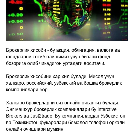
Брокерлик хисоби - бу акция, облигация, валюта ва
фондларни сотиб олишимиз учун бизани фонд
бозорига олиб чикадигон уртадаги воситачи.
Брокерлик хисобини хар хил булади. Мисол учун
халкаро, российский, узбекский ва бошка брокерлик
компаниялари бор.
Халкаро брокерларни сиз онлайн очсангиз булади.
Энг машхур брокерлик компаниялари бу Interctive
Brokers ва Just2trade. Бу компаниялардан Узбекистон
ва Тожикистон фукаролари бемалол телефон оркали
онлайн очишлари мумкин.