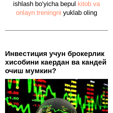
ishlash bo'yicha bepul
kitob va
onlayn treningni
yuklab oling
Инвестиция учун брокерлик
хисобини каердан ва кандей
очиш мумкин?