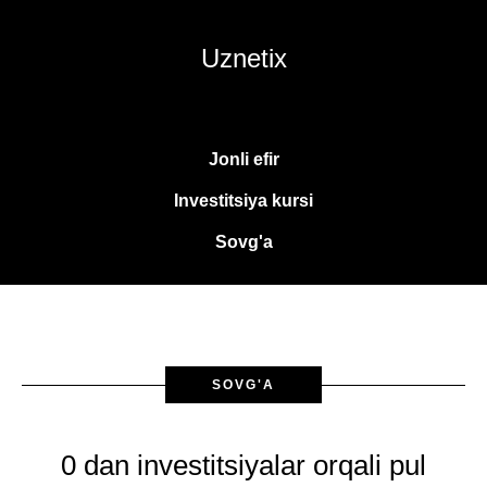
Uznetix
Jonli efir
Investitsiya kursi
Sovg'a
SOVG'A
0 dan investitsiyalar orqali pul