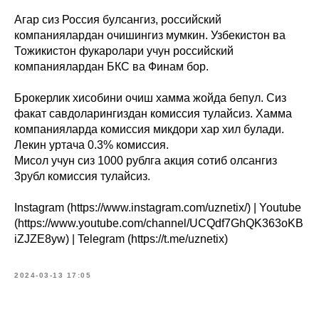
Агар сиз Россия булсангиз, российский
компаниялардан очишингиз мумкин. Узбекистон ва
Тожикистон фукаролари учун российский
компаниялардан БКС ва Финам бор.
Брокерлик хисобини очиш хамма жойда бепул. Сиз
факат савдоларингиздан комиссия тулайсиз. Хамма
компанияларда комиссия микдори хар хил булади.
Лекин уртача 0.3% комиссия.
Мисол учун сиз 1000 рублга акция сотиб олсангиз
3рубл комиссия тулайсиз.
Instagram (https://www.instagram.com/uznetix/) | Youtube
(https://www.youtube.com/channel/UCQdf7GhQK363oKB
iZJZE8yw) | Telegram (https://t.me/uznetix)
2024-03-13 17:05