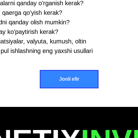
yalarni qanday o'rganish kerak?
i qaerga qo'yish kerak?
dni qanday olish mumkin?
ay ko'paytirish kerak?
gatsiyalar, valyuta, kumush, oltin
 pul ishlashning eng yaxshi usullari
Jonli efir