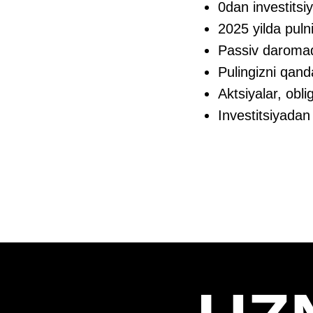
0dan investitsi
2025 yilda puln
Passiv daroma
Pulingizni qand
Aktsiyalar, obli
Investitsiyadan