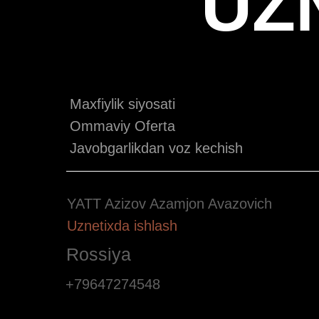
UZ
Maxfiylik siyosati
Ommaviy Oferta
Javobgarlikdan voz kechish
YATT Azizov Azamjon Avazovich
Uznetixda ishlash
Rossiya
+79647274548