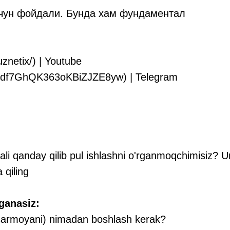
учун фойдали. Бунда хам фундаментал
znetix/) | Youtube
CQdf7GhQK363oKBiZJZE8yw) | Telegram
rqali qanday qilib pul ishlashni o'rganmoqchimisiz?
qiling
ganasiz:
 (sarmoyani) nimadan boshlash kerak?