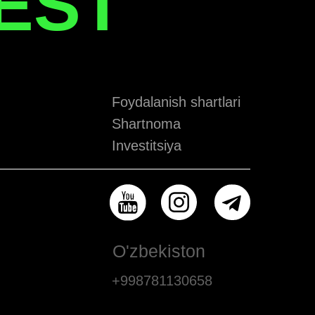
EST
Foydalanish shartlari
Shartnoma
Investitsiya
O'zbekiston
+998781130658