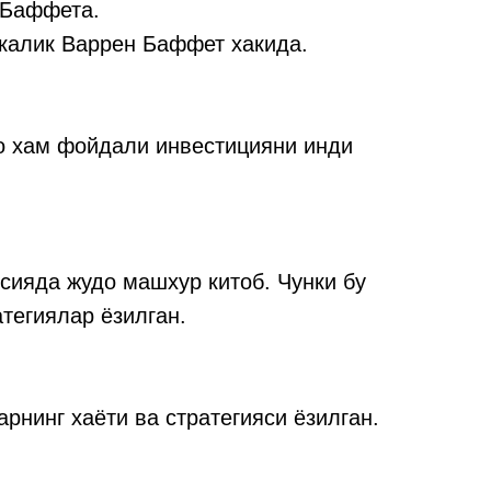
 Баффета.
икалик Варрен Баффет хакида.
до хам фойдали инвестицияни инди
ссияда жудо машхур китоб. Чунки бу
тегиялар ёзилган.
рнинг хаёти ва стратегияси ёзилган.