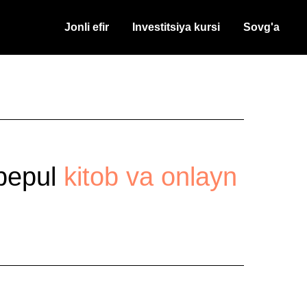
Jonli efir
Investitsiya kursi
Sovg'a
 bepul
kitob va onlayn