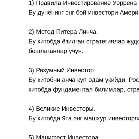
1) Правила Инвестирование Уоррена
Бу дунёнинг энг бой инвестори Амер
2) Метод Питера Линча.
Бу китобда ёзилган стратегиялар жу
бошлаганлар учун.
3) Разумный Инвестор
Бу китобни анча куп одам укийди. Ро
китобда фундаментал билимлар, стра
4) Великие Инвесторы.
Бу китобда 9та энг машхур инвесторла
5) Манифест Инвестора.