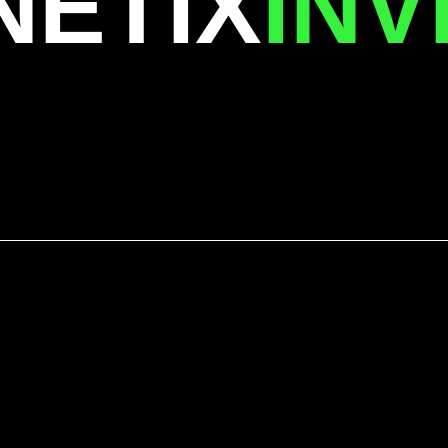
NETIX
INV