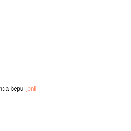
 Unda bepul
jonli