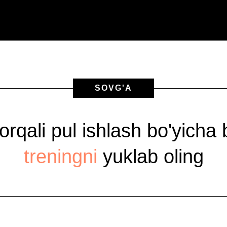
SOVG'A
 orqali pul ishlash bo'yicha
treningni
yuklab oling