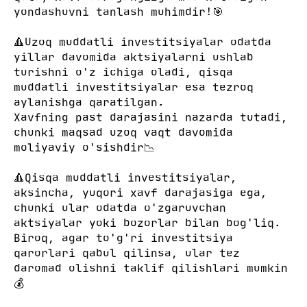
yondashuvni tanlash muhimdir!🎯
🔺Uzoq muddatli investitsiyalar odatda
yillar davomida aktsiyalarni ushlab
turishni o'z ichiga oladi, qisqa
muddatli investitsiyalar esa tezroq
aylanishga qaratilgan.
Хavfning past darajasini nazarda tutadi,
chunki maqsad uzoq vaqt davomida
moliyaviy o'sishdir📉
🔺Qisqa muddatli investitsiyalar,
aksincha, yuqori xavf darajasiga ega,
chunki ular odatda o'zgaruvchan
aktsiyalar yoki bozorlar bilan bog'liq.
Biroq, agar to'g'ri investitsiya
qarorlari qabul qilinsa, ular tez
daromad olishni taklif qilishlari mumkin
💰