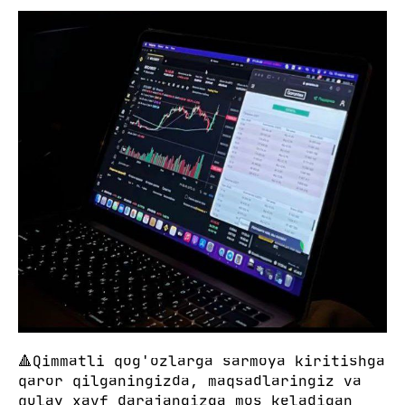
🔺Qimmatli qog'ozlarga sarmoya kiritishga
qaror qilganingizda, maqsadlaringiz va
qulay xavf darajangizga mos keladigan