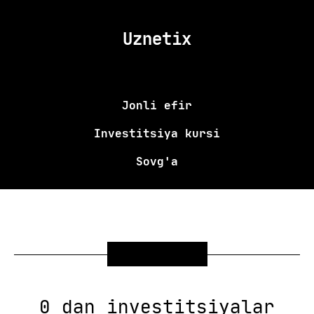
Uznetix
Jonli efir
Investitsiya kursi
Sovg'a
SOVG'A
0 dan investitsiyalar