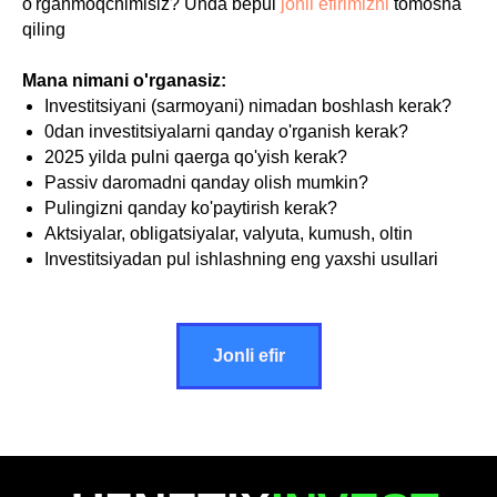
o'rganmoqchimisiz? Unda bepul
jonli efirimizni
tomosha
qiling
Mana nimani o'rganasiz:
Investitsiyani (sarmoyani) nimadan boshlash kerak?
0dan investitsiyalarni qanday o'rganish kerak?
2025 yilda pulni qaerga qo'yish kerak?
Passiv daromadni qanday olish mumkin?
Pulingizni qanday ko'paytirish kerak?
Aktsiyalar, obligatsiyalar, valyuta, kumush, oltin
Investitsiyadan pul ishlashning eng yaxshi usullari
Jonli efir