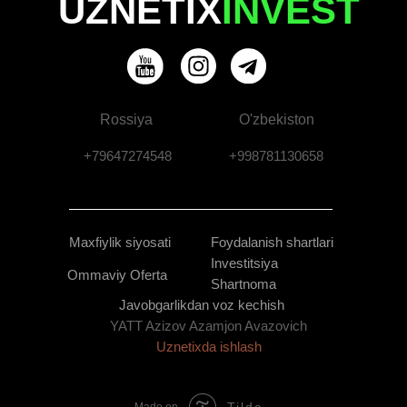
UZNETIX
INVEST
Rossiya
O'zbekiston
+79647274548
+998781130658
Maxfiylik siyosati
Foydalanish shartlari
Investitsiya
Ommaviy Oferta
Shartnoma
Javobgarlikdan voz kechish
YATT Azizov Azamjon Avazovich
Uznetixda ishlash
Tilda
Made on