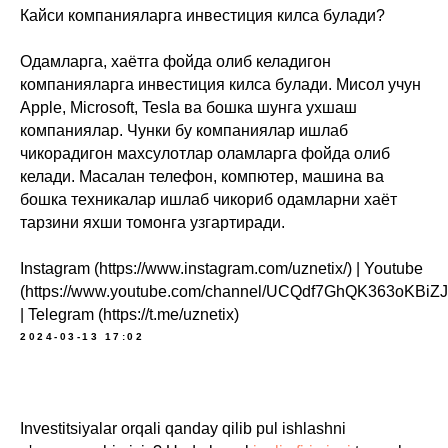
Кайси компанияларга инвестиция килса булади?
Одамларга, хаётга фойда олиб келадигон
компанияларга инвестиция килса булади. Мисол учун
Apple, Microsoft, Tesla ва бошка шунга ухшаш
компаниялар. Чунки бу компаниялар ишлаб
чикорадигон махсулотлар оламларга фойда олиб
келади. Масалан телефон, компютер, машина ва
бошка техникалар ишлаб чикориб одамларни хаёт
тарзини яхши томонга узгартиради.
Instagram (https://www.instagram.com/uznetix/) | Youtube
(https://www.youtube.com/channel/UCQdf7GhQK363oKBiZ
| Telegram (https://t.me/uznetix)
2024-03-13 17:02
Investitsiyalar orqali qanday qilib pul ishlashni