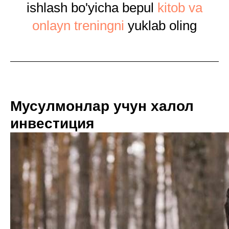
ishlash bo'yicha bepul
kitob va
onlayn treningni
yuklab oling
Мусулмонлар учун халол
инвестиция