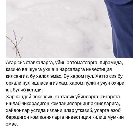
Агар сиз ставкаларга, уйин автоматларга, пирамида,
казино ва шунга ухшаш нарсаларга инвестиция
килсангиз, бу халол эмас. Бу харом пул. Хатто сиз бу
оркали пул ишласангиз хам, харом пулиги учун охири
юк булиб кетади.
Хар кандей покерлик, карталик уйинларга, сигарета
ишлаб чикорадигон компанияларнинг акцияларига,
хайвонлар устида изланишлар утказиб, уларга азоб
берадигон компанияларга инвестиция килиш мумкин
эмас.