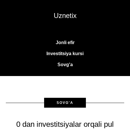
Uznetix
Jonli efir
Investitsiya kursi
Sovg'a
SOVG'A
0 dan investitsiyalar orqali pul