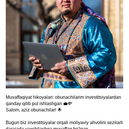
Muvaffaqiyat hikoyalari: obunachilarim investitsiyalardan
qanday qilib pul ishlashgan 💼💸
Salom, aziz obunachilar! 🌟
Bugun biz investitsiyalar orqali moliyaviy ahvolini sezilarli
darajada yaxshilashga muvaffaq bo'lgan