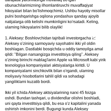
obunachilarimizning ilhomlantiruvchi muvaffaqiyat
hikoyalari bilan bo'lishmoqchimiz. Ushbu hayotiy misollar
pulni boshqarishga oqilona yondashuv qanday ajoyib
natijalarga olib kelishi mumkinligini ko'rsatadi. Keling,
ularning hikoyalarini bilib olaylik!
1. Aleksey: Boshlovchidan tajribali investorgacha 📈
Aleksey o'zining sarmoyaviy sayohatini ikki yil oldin
boshlagan. Dastlabki bosqichda u oddiy tamoyilga amal
qildi: "Bilgan narsangizga investitsiya qiling". Aleksey
o'zining birinchi mablag'larini Apple va Microsoft kabi yirik
texnologiya kompaniyalari aktsiyalariga kiritdi. U
kompaniyalarni sinchkovlik bilan o'rgandi, ularning
moliyaviy hisobotlarini tahlil qildi va sohadagi
yangiliklarni kuzatib bordi.
Ikki yil ichida Aleksey aktsiyalarining narxi 45 foizga
oshdi. Bundan tashqari, u dividendlar olishni boshladi,
uni qayta investitsiya qildi, bu esa o'z kapitalini yanada
oshirish imkonini berdi. Bugungi kunda Aleksey