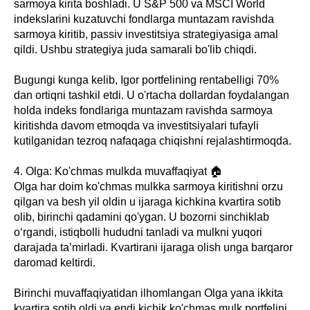
sarmoya kirita boshladi. U S&P 500 va MSCI World
indekslarini kuzatuvchi fondlarga muntazam ravishda
sarmoya kiritib, passiv investitsiya strategiyasiga amal
qildi. Ushbu strategiya juda samarali bo'lib chiqdi.
Bugungi kunga kelib, Igor portfelining rentabelligi 70%
dan ortiqni tashkil etdi. U o'rtacha dollardan foydalangan
holda indeks fondlariga muntazam ravishda sarmoya
kiritishda davom etmoqda va investitsiyalari tufayli
kutilganidan tezroq nafaqaga chiqishni rejalashtirmoqda.
4. Olga: Ko'chmas mulkda muvaffaqiyat 🏠
Olga har doim ko'chmas mulkka sarmoya kiritishni orzu
qilgan va besh yil oldin u ijaraga kichkina kvartira sotib
olib, birinchi qadamini qo'ygan. U bozorni sinchiklab
o‘rgandi, istiqbolli hududni tanladi va mulkni yuqori
darajada ta’mirladi. Kvartirani ijaraga olish unga barqaror
daromad keltirdi.
Birinchi muvaffaqiyatidan ilhomlangan Olga yana ikkita
kvartira sotib oldi va endi kichik ko'chmas mulk portfelini