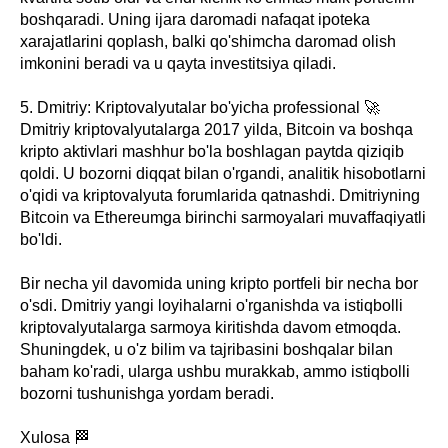
boshqaradi. Uning ijara daromadi nafaqat ipoteka
xarajatlarini qoplash, balki qo'shimcha daromad olish
imkonini beradi va u qayta investitsiya qiladi.
5. Dmitriy: Kriptovalyutalar bo'yicha professional 🚀
Dmitriy kriptovalyutalarga 2017 yilda, Bitcoin va boshqa
kripto aktivlari mashhur bo'la boshlagan paytda qiziqib
qoldi. U bozorni diqqat bilan o'rgandi, analitik hisobotlarni
o'qidi va kriptovalyuta forumlarida qatnashdi. Dmitriyning
Bitcoin va Ethereumga birinchi sarmoyalari muvaffaqiyatli
bo'ldi.
Bir necha yil davomida uning kripto portfeli bir necha bor
o'sdi. Dmitriy yangi loyihalarni o'rganishda va istiqbolli
kriptovalyutalarga sarmoya kiritishda davom etmoqda.
Shuningdek, u o'z bilim va tajribasini boshqalar bilan
baham ko'radi, ularga ushbu murakkab, ammo istiqbolli
bozorni tushunishga yordam beradi.
Xulosa 🏁