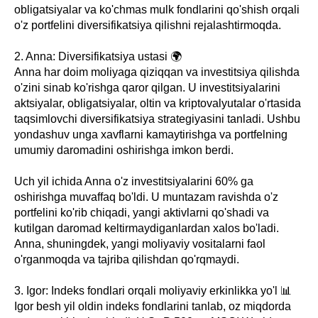
obligatsiyalar va ko'chmas mulk fondlarini qo'shish orqali
o'z portfelini diversifikatsiya qilishni rejalashtirmoqda.
2. Anna: Diversifikatsiya ustasi 🌍
Anna har doim moliyaga qiziqqan va investitsiya qilishda
o'zini sinab ko'rishga qaror qilgan. U investitsiyalarini
aktsiyalar, obligatsiyalar, oltin va kriptovalyutalar o'rtasida
taqsimlovchi diversifikatsiya strategiyasini tanladi. Ushbu
yondashuv unga xavflarni kamaytirishga va portfelning
umumiy daromadini oshirishga imkon berdi.
Uch yil ichida Anna o'z investitsiyalarini 60% ga
oshirishga muvaffaq bo'ldi. U muntazam ravishda o'z
portfelini ko'rib chiqadi, yangi aktivlarni qo'shadi va
kutilgan daromad keltirmaydiganlardan xalos bo'ladi.
Anna, shuningdek, yangi moliyaviy vositalarni faol
o'rganmoqda va tajriba qilishdan qo'rqmaydi.
3. Igor: Indeks fondlari orqali moliyaviy erkinlikka yo'l 📊
Igor besh yil oldin indeks fondlarini tanlab, oz miqdorda