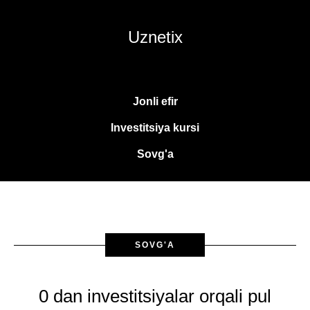
Uznetix
Jonli efir
Investitsiya kursi
Sovg'a
SOVG'A
0 dan investitsiyalar orqali pul