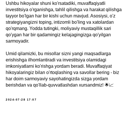
Ushbu hikoyalar shuni ko'rsatadiki, muvaffaqiyatli
investitsiya o'rganishga, tahlil qilishga va harakat qilishga
tayyor bo'lgan har bir kishi uchun mavjud. Asosiysi, o'z
strategiyangizni toping, intizomli bo'ling va xatolardan
qo'rqmang. Yodda tutingki, moliyaviy mustaqillik sari
qo'ygan har bir qadamingiz kelajagingizga qo'yilgan
sarmoyadir.
Umid qilamizki, bu misollar sizni yangi maqsadlarga
erishishga ilhomlantiradi va investitsiya olamidagi
imkoniyatlarni ko'rishga yordam beradi. Muvaffaqiyat
hikoyalaringiz bilan o'rtoqlashing va savollar bering - biz
har doim sarmoyaviy sayohatingizda sizga yordam
berishdan va qo'llab-quvvatlashdan xursandmiz! 🌟📈
2024-07-28 17:07