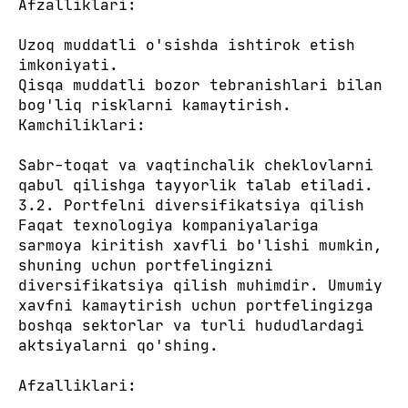
Afzalliklari:
Uzoq muddatli o'sishda ishtirok etish
imkoniyati.
Qisqa muddatli bozor tebranishlari bilan
bog'liq risklarni kamaytirish.
Kamchiliklari:
Sabr-toqat va vaqtinchalik cheklovlarni
qabul qilishga tayyorlik talab etiladi.
3.2. Portfelni diversifikatsiya qilish
Faqat texnologiya kompaniyalariga
sarmoya kiritish xavfli bo'lishi mumkin,
shuning uchun portfelingizni
diversifikatsiya qilish muhimdir. Umumiy
xavfni kamaytirish uchun portfelingizga
boshqa sektorlar va turli hududlardagi
aktsiyalarni qo'shing.
Afzalliklari: