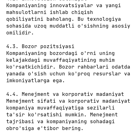
Kompaniyaning innovatsiyalar va yangi
mahsulotlarni ishlab chiqish
qobiliyatini baholang. Bu texnologiya
sohasida uzoq muddatli o'sishning asosiy
omilidir.
4.3. Bozor pozitsiyasi
Kompaniyaning bozordagi o'rni uning
kelajakdagi muvaffaqiyatining muhim
ko'rsatkichidir. Bozor rahbarlari odatda
yanada o'sish uchun ko'proq resurslar va
imkoniyatlarga ega.
4.4. Menejment va korporativ madaniyat
Menejment sifati va korporativ madaniyat
kompaniya muvaffaqiyatiga sezilarli
ta'sir ko'rsatishi mumkin. Menejment
tajribasi va kompaniyaning sohadagi
obro'siga e'tibor bering.