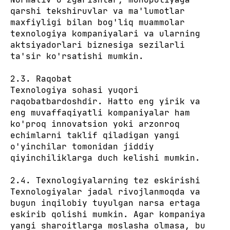
qarshi tekshiruvlar va ma'lumotlar
maxfiyligi bilan bog'liq muammolar
texnologiya kompaniyalari va ularning
aktsiyadorlari biznesiga sezilarli
ta'sir ko'rsatishi mumkin.
2.3. Raqobat
Texnologiya sohasi yuqori
raqobatbardoshdir. Hatto eng yirik va
eng muvaffaqiyatli kompaniyalar ham
ko'proq innovatsion yoki arzonroq
echimlarni taklif qiladigan yangi
o'yinchilar tomonidan jiddiy
qiyinchiliklarga duch kelishi mumkin.
2.4. Texnologiyalarning tez eskirishi
Texnologiyalar jadal rivojlanmoqda va
bugun inqilobiy tuyulgan narsa ertaga
eskirib qolishi mumkin. Agar kompaniya
yangi sharoitlarga moslasha olmasa, bu