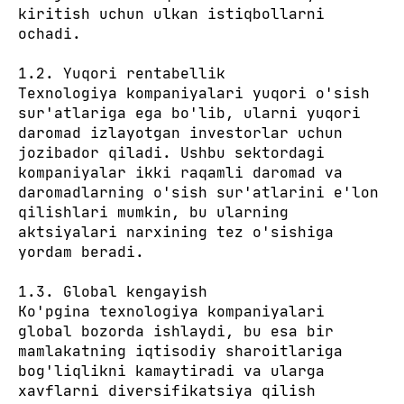
kiritish uchun ulkan istiqbollarni
ochadi.
1.2. Yuqori rentabellik
Texnologiya kompaniyalari yuqori o'sish
sur'atlariga ega bo'lib, ularni yuqori
daromad izlayotgan investorlar uchun
jozibador qiladi. Ushbu sektordagi
kompaniyalar ikki raqamli daromad va
daromadlarning o'sish sur'atlarini e'lon
qilishlari mumkin, bu ularning
aktsiyalari narxining tez o'sishiga
yordam beradi.
1.3. Global kengayish
Ko'pgina texnologiya kompaniyalari
global bozorda ishlaydi, bu esa bir
mamlakatning iqtisodiy sharoitlariga
bog'liqlikni kamaytiradi va ularga
xavflarni diversifikatsiya qilish