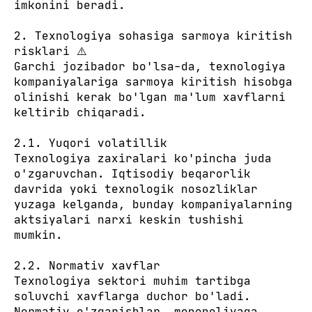
imkonini beradi.
2. Texnologiya sohasiga sarmoya kiritish
risklari ⚠️
Garchi jozibador bo'lsa-da, texnologiya
kompaniyalariga sarmoya kiritish hisobga
olinishi kerak bo'lgan ma'lum xavflarni
keltirib chiqaradi.
2.1. Yuqori volatillik
Texnologiya zaxiralari ko'pincha juda
o'zgaruvchan. Iqtisodiy beqarorlik
davrida yoki texnologik nosozliklar
yuzaga kelganda, bunday kompaniyalarning
aktsiyalari narxi keskin tushishi
mumkin.
2.2. Normativ xavflar
Texnologiya sektori muhim tartibga
soluvchi xavflarga duchor bo'ladi.
Normativ o'zgarishlar, monopoliyaga