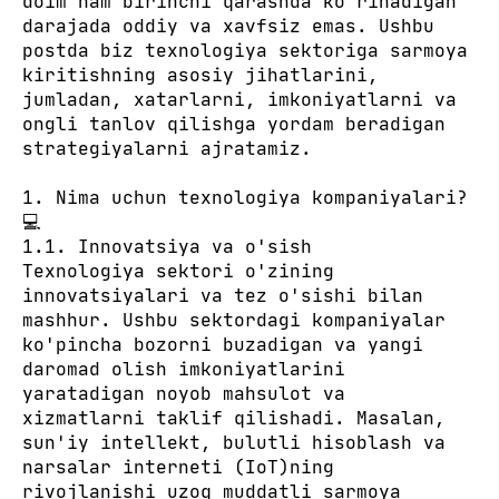
doim ham birinchi qarashda ko'rinadigan
darajada oddiy va xavfsiz emas. Ushbu
postda biz texnologiya sektoriga sarmoya
kiritishning asosiy jihatlarini,
jumladan, xatarlarni, imkoniyatlarni va
ongli tanlov qilishga yordam beradigan
strategiyalarni ajratamiz.
1. Nima uchun texnologiya kompaniyalari?
💻
1.1. Innovatsiya va o'sish
Texnologiya sektori o'zining
innovatsiyalari va tez o'sishi bilan
mashhur. Ushbu sektordagi kompaniyalar
ko'pincha bozorni buzadigan va yangi
daromad olish imkoniyatlarini
yaratadigan noyob mahsulot va
xizmatlarni taklif qilishadi. Masalan,
sun'iy intellekt, bulutli hisoblash va
narsalar interneti (IoT)ning
rivojlanishi uzoq muddatli sarmoya