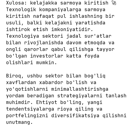
Xulosa: kelajakka sarmoya kiritish 🚀
Texnologik kompaniyalarga sarmoya
kiritish nafaqat pul ishlashning bir
usuli, balki kelajakni yaratishda
ishtirok etish imkoniyatidir.
Texnologiya sektori jadal sur'atlar
bilan rivojlanishda davom etmoqda va
ongli qarorlar qabul qilishga tayyor
bo'lgan investorlar katta foyda
olishlari mumkin.
Biroq, ushbu sektor bilan bog'liq
xavflardan xabardor bo'lish va
yo'qotishlarni minimallashtirishga
yordam beradigan strategiyalarni tanlash
muhimdir. Ehtiyot bo'ling, yangi
tendentsiyalarga rioya qiling va
portfelingizni diversifikatsiya qilishni
unutmang.