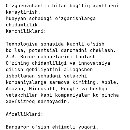
O'zgaruvchanlik bilan bog'liq xavflarni
kamaytirish.
Muayyan sohadagi o'zgarishlarga
chidamlilik.
Kamchiliklari:
Texnologiya sohasida kuchli o'sish
bo'lsa, potentsial daromadni cheklash.
3.3. Bozor rahbarlarini tanlash
O'zining chidamliligi va innovatsiya
qilish qobiliyatini allaqachon
isbotlagan sohadagi yetakchi
kompaniyalarga sarmoya kiriting. Apple,
Amazon, Microsoft, Google va boshqa
yetakchilar kabi kompaniyalar ko'pincha
xavfsizroq sarmoyadir.
Afzalliklari:
Barqaror o'sish ehtimoli yuqori.