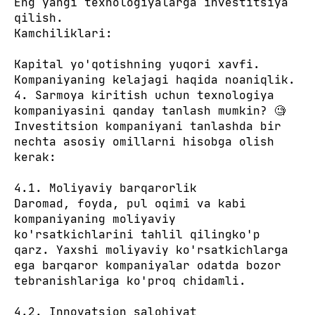
Eng yangi texnologiyalarga investitsiya
qilish.
Kamchiliklari:
Kapital yo'qotishning yuqori xavfi.
Kompaniyaning kelajagi haqida noaniqlik.
4. Sarmoya kiritish uchun texnologiya
kompaniyasini qanday tanlash mumkin? 🧐
Investitsion kompaniyani tanlashda bir
nechta asosiy omillarni hisobga olish
kerak:
4.1. Moliyaviy barqarorlik
Daromad, foyda, pul oqimi va kabi
kompaniyaning moliyaviy
ko'rsatkichlarini tahlil qilingko'p
qarz. Yaxshi moliyaviy ko'rsatkichlarga
ega barqaror kompaniyalar odatda bozor
tebranishlariga ko'proq chidamli.
4.2. Innovatsion salohiyat