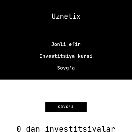
Uznetix
Jonli efir
Investitsiya kursi
Sovg'a
SOVG'A
0 dan investitsiyalar