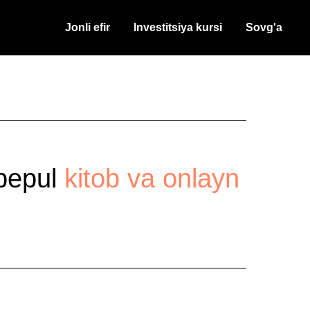
Jonli efir
Investitsiya kursi
Sovg'a
 bepul
kitob va onlayn