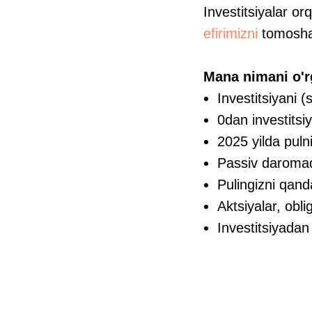
Investitsiyalar o
efirimizni
tomosha 
Mana nimani o'r
Investitsiyani
0dan investitsi
2025 yilda puln
Passiv daroma
Pulingizni qand
Aktsiyalar, obli
Investitsiyadan