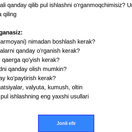
rqali qanday qilib pul ishlashni o'rganmoqchimisiz?
qiling
ganasiz:
 (sarmoyani) nimadan boshlash kerak?
yalarni qanday o'rganish kerak?
i qaerga qo'yish kerak?
dni qanday olish mumkin?
ay ko'paytirish kerak?
gatsiyalar, valyuta, kumush, oltin
 pul ishlashning eng yaxshi usullari
Jonli efir