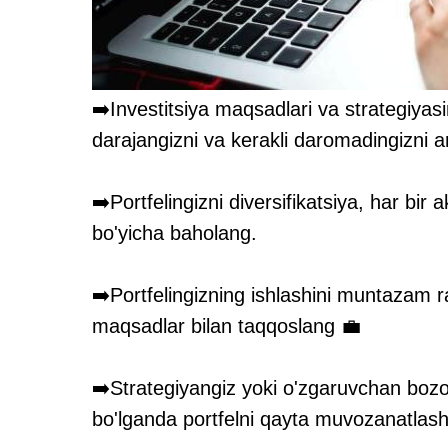
➡️Investitsiya maqsadlari va strategiyasi
darajangizni va kerakli daromadingizni a
➡️Portfelingizni diversifikatsiya, har bir 
bo'yicha baholang.
➡️Portfelingizning ishlashini muntazam r
maqsadlar bilan taqqoslang 💼
➡️Strategiyangiz yoki o'zgaruvchan bozo
bo'lganda portfelni qayta muvozanatlash 