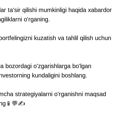
ar ta'sir qilishi mumkinligi haqida xabardor
iliklarni o'rganing.
ortfelingizni kuzatish va tahlil qilish uchun
 va bozordagi o'zgarishlarga bo'lgan
nvestorning kundaligini boshlang.
imcha strategiyalarni o'rganishni maqsad
ling📱💬✍️