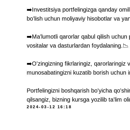
➡️Investitsiya portfelingizga qanday omill
bo'lish uchun moliyaviy hisobotlar va yang
➡️Ma'lumotli qarorlar qabul qilish uchun p
vositalar va dasturlardan foydalaning.📉
➡️O'zingizning fikrlaringiz, qarorlaringiz
munosabatingizni kuzatib borish uchun i
Portfelingizni boshqarish bo'yicha qo'sh
qilsangiz, bizning kursga yozilib ta'lim o
2024-03-12 16:18