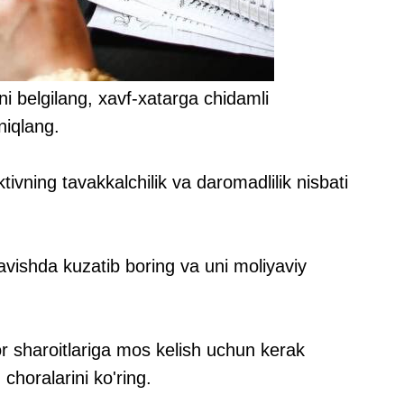
ni belgilang, xavf-xatarga chidamli
niqlang.
aktivning tavakkalchilik va daromadlilik nisbati
avishda kuzatib boring va uni moliyaviy
r sharoitlariga mos kelish uchun kerak
choralarini ko'ring.