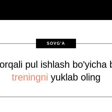
SOVG'A
 orqali pul ishlash bo'yicha
treningni
yuklab oling