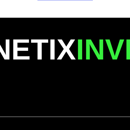
NETIX
INV