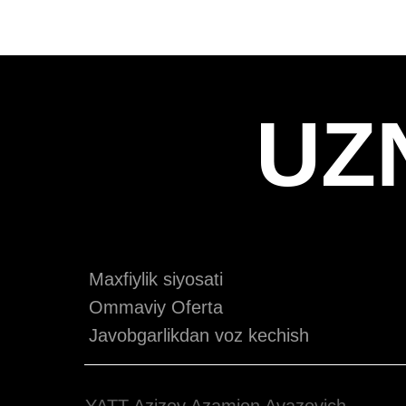
UZ
Maxfiylik siyosati
Ommaviy Oferta
Javobgarlikdan voz kechish
YATT Azizov Azamjon Avazovich