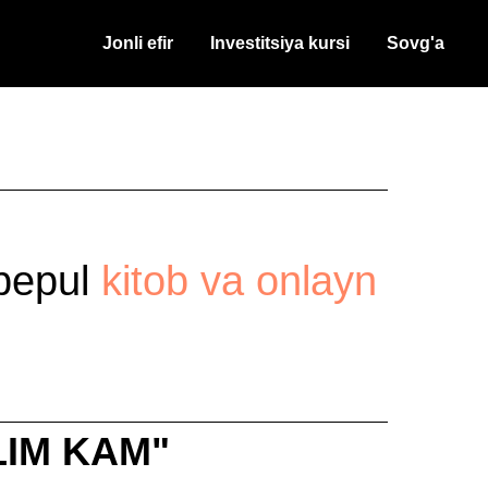
Jonli efir
Investitsiya kursi
Sovg'a
 bepul
kitob va onlayn
LIM KAM"