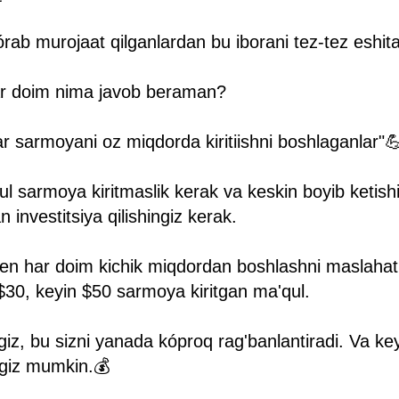
ab murojaat qilganlardan bu iborani tez-tez eshi
ar doim nima javob beraman?
ar sarmoyani oz miqdorda kiritiishni boshlaganlar"
pul sarmoya kiritmaslik kerak va keskin boyib ketis
n investitsiya qilishingiz kerak.
n har doim kichik miqdordan boshlashni maslaha
$30, keyin $50 sarmoya kiritgan ma'qul.
giz, bu sizni yanada kóproq rag'banlantiradi. Va ke
ngiz mumkin.💰