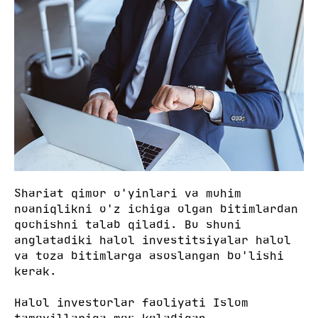
Shariat qimor o'yinlari va muhim
noaniqlikni o'z ichiga olgan bitimlardan
qochishni talab qiladi. Bu shuni
anglatadiki halol investitsiyalar halol
va toza bitimlarga asoslangan bo'lishi
kerak.
Halol investorlar faoliyati Islom
tamoyillariga mos keladigan