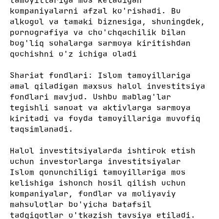
kompaniyalarni afzal ko'rishadi. Bu
alkogol va tamaki biznesiga, shuningdek,
pornografiya va cho'chqachilik bilan
bog'liq sohalarga sarmoya kiritishdan
qochishni o'z ichiga oladi
Shariat fondlari: Islom tamoyillariga
amal qiladigan maxsus halol investitsiya
fondlari mavjud. Ushbu mablag'lar
tegishli sanoat va aktivlarga sarmoya
kiritadi va foyda tamoyillariga muvofiq
taqsimlanadi.
Halol investitsiyalarda ishtirok etish
uchun investorlarga investitsiyalar
Islom qonunchiligi tamoyillariga mos
kelishiga ishonch hosil qilish uchun
kompaniyalar, fondlar va moliyaviy
mahsulotlar bo'yicha batafsil
tadqiqotlar o'tkazish tavsiya etiladi.