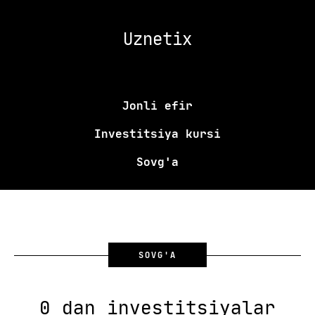
Uznetix
Jonli efir
Investitsiya kursi
Sovg'a
SOVG'A
0 dan investitsiyalar