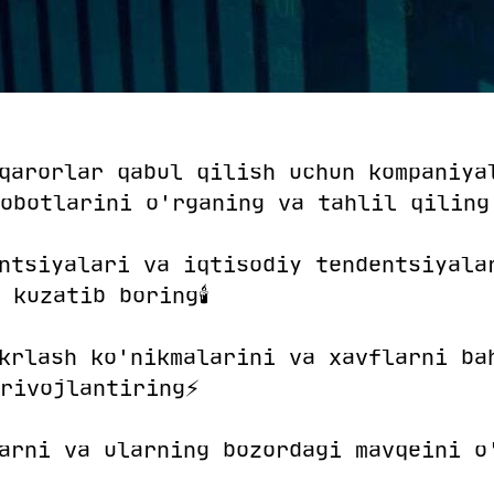
 qarorlar qabul qilish uchun kompaniya
obotlarini o'rganing va tahlil qiling
entsiyalari va iqtisodiy tendentsiyala
 kuzatib boring🕯
ikrlash ko'nikmalarini va xavflarni ba
rivojlantiring⚡️
larni va ularning bozordagi mavqeini o