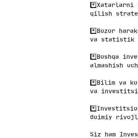
*️⃣Xatarlarni
qilish strate
*️⃣Bozor hara
va statistik 
*️⃣Boshqa inv
almashish uch
*️⃣Bilim va k
va investitsi
*️⃣Investitsi
doimiy rivojl
Siz ham Inves