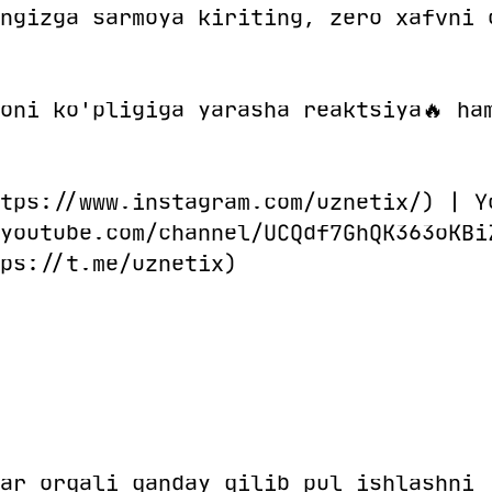
ngizga sarmoya kiriting, zero xafvni 
oni ko'pligiga yarasha reaktsiya🔥 ha
tps://www.instagram.com/uznetix/) | Y
youtube.com/channel/UCQdf7GhQK363oKBi
ps://t.me/uznetix)
ar orqali qanday qilib pul ishlashni