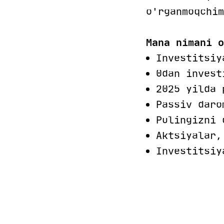
o'rganmoqchi
Mana nimani 
Investitsiy
0dan invest
2025 yilda 
Passiv daro
Pulingizni 
Aktsiyalar,
Investitsiy