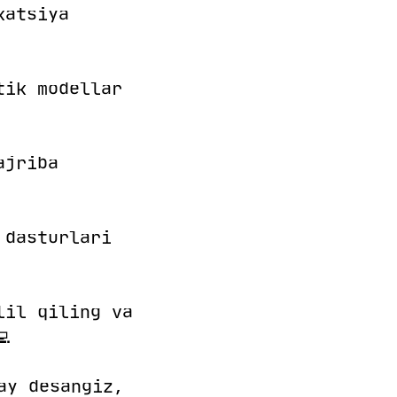
katsiya
tik modellar
ajriba
 dasturlari
lil qiling va
💻
ay desangiz,