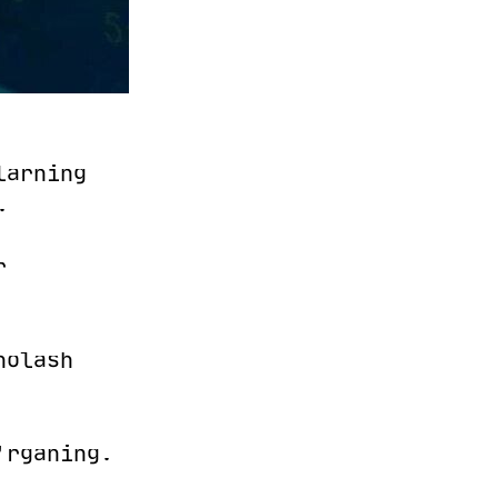
larning
.
r
holash
'rganing.