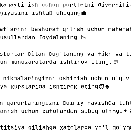
 kamaytirish uchun portfelni diversifi
giyasini ishlab chiqing💼
katlarini bashorat qilish uchun matema
usullardan foydalaning.📉
estorlar bilan bog'laning va fikr va t
un munozaralarda ishtirok eting.💬
o'nikmalaringizni oshirish uchun o'quv
ya kurslarida ishtirok eting🧑‍🎓
on qarorlaringizni doimiy ravishda tah
anish uchun xatolardan saboq oling.👨‍
titsiya qilishga xatolarga yo'l qo'ym