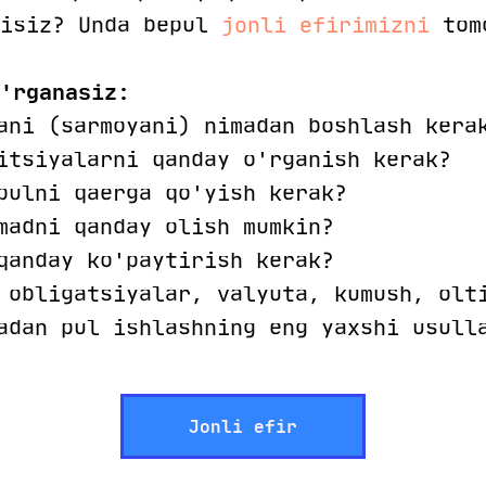
misiz? Unda bepul
jonli efirimizni
tomo
o'rganasiz:
ani (sarmoyani) nimadan boshlash kera
itsiyalarni qanday o'rganish kerak?
pulni qaerga qo'yish kerak?
madni qanday olish mumkin?
qanday ko'paytirish kerak?
 obligatsiyalar, valyuta, kumush, olt
adan pul ishlashning eng yaxshi usull
Jonli efir