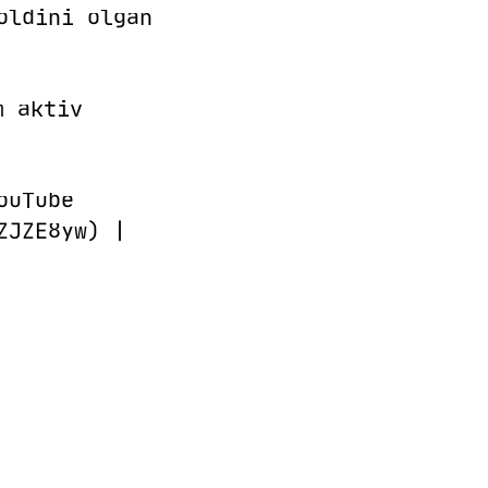
oldini olgan
m aktiv
ouTube
ZJZE8yw) |