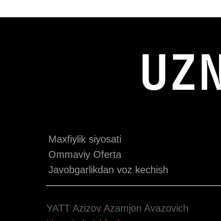
UZ
Maxfiylik siyosati
Ommaviy Oferta
Javobgarlikdan voz kechish
YATT Azizov Azamjon Avazovich