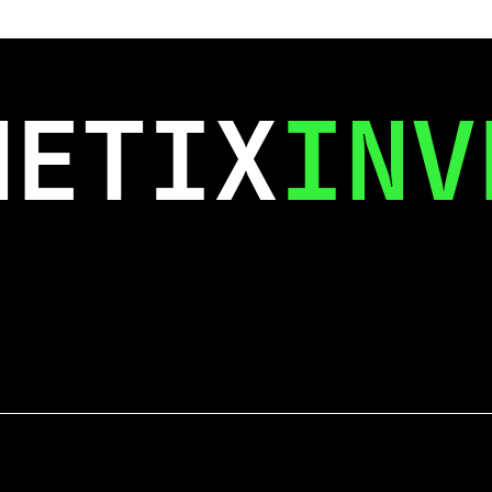
NETIX
INV