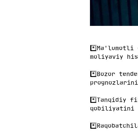
*️⃣Ma'lumotli
moliyaviy his
*️⃣Bozor tend
prognozlarini
*️⃣Tanqidiy f
qobiliyatini 
*️⃣Raqobatchi