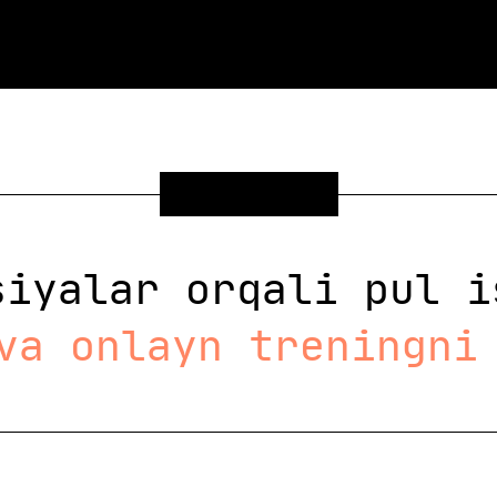
SOVG'A
siyalar orqali pul i
va onlayn treningni