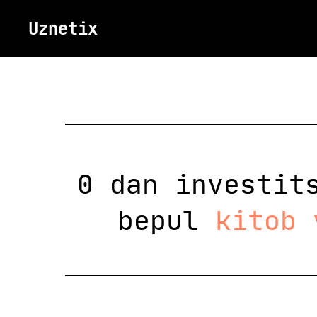
Uznetix
0 dan investit
bepul
kitob 