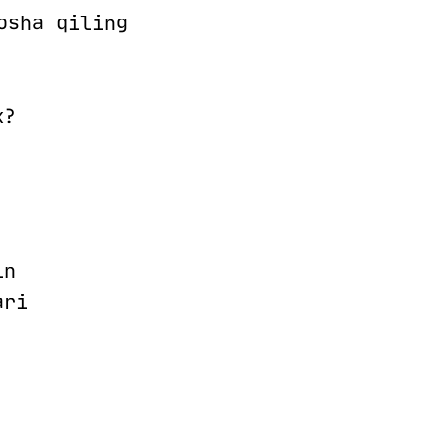
sha qiling
k?
in
ari