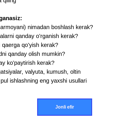
qiling
ganasiz:
 (sarmoyani) nimadan boshlash kerak?
yalarni qanday o'rganish kerak?
i qaerga qo'yish kerak?
dni qanday olish mumkin?
ay ko'paytirish kerak?
gatsiyalar, valyuta, kumush, oltin
 pul ishlashning eng yaxshi usullari
Jonli efir