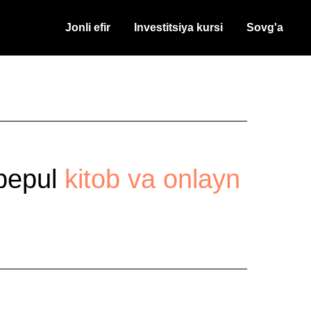
Jonli efir
Investitsiya kursi
Sovg'a
 bepul
kitob va onlayn