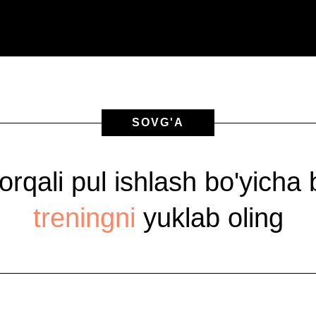
SOVG'A
 orqali pul ishlash bo'yicha
treningni
yuklab oling