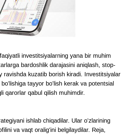
qiyatli investitsiyalarning yana bir muhim
tarlarga bardoshlik darajasini aniqlash, stop-
 ravishda kuzatib borish kiradi. Investitsiyalar
o'lishiga tayyor bo'lish kerak va potentsial
gli qarorlar qabul qilish muhimdir.
ategiyani ishlab chiqadilar. Ular o'zlarining
lini va vaqt oralig'ini belgilaydilar. Reja,