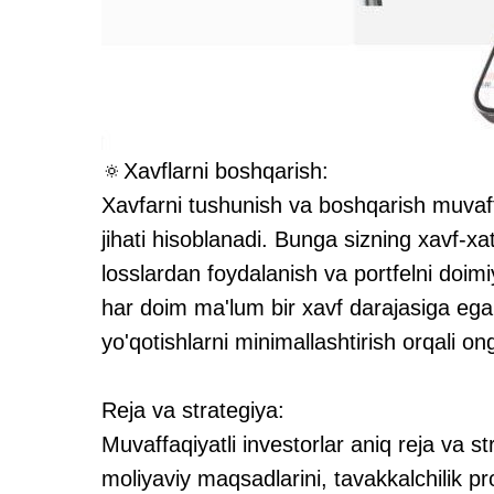
🔅Xavflarni boshqarish:
Xavfarni tushunish va boshqarish muvaffa
jihati hisoblanadi. Bunga sizning xavf-xa
losslardan foydalanish va portfelni doimiy
har doim ma'lum bir xavf darajasiga ega b
yo'qotishlarni minimallashtirish orqali on
Reja va strategiya:
Muvaffaqiyatli investorlar aniq reja va str
moliyaviy maqsadlarini, tavakkalchilik profi