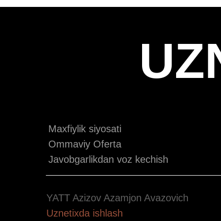
UZ
Maxfiylik siyosati
Ommaviy Oferta
Javobgarlikdan voz kechish
YATT Azizov Azamjon Avazovich
Uznetixda ishlash