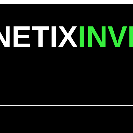
NETIX
INV