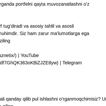
rganda portfelni qayta muvozanatlashni o'z
ug'diradi va asosiy tahlil va asosli
h muhimdir. Siz ham zarur ma'lumotlarga ega
iling
znetix/) | YouTube
CQdf7GhQK363oKBiZJZE8yw) | Telegram
rqali qanday qilib pul ishlashni o'rganmoqchimisiz?