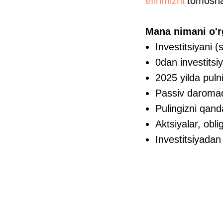
efirimizni
tomosha 
Mana nimani o'r
Investitsiyani
0dan investitsi
2025 yilda puln
Passiv daroma
Pulingizni qand
Aktsiyalar, obli
Investitsiyadan