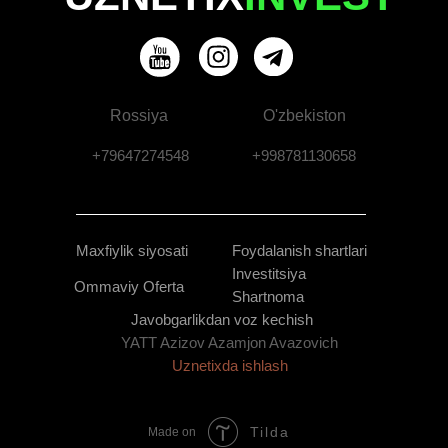
Rossiya
O'zbekiston
+79647274548
+998781130658
Maxfiylik siyosati
Foydalanish shartlari
Investitsiya
Ommaviy Oferta
Shartnoma
Javobgarlikdan voz kechish
YATT Azizov Azamjon Avazovich
Uznetixda ishlash
Tilda
Made on