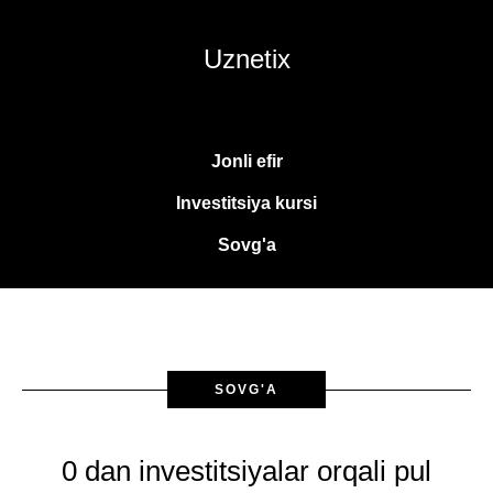
Uznetix
Jonli efir
Investitsiya kursi
Sovg'a
SOVG'A
0 dan investitsiyalar orqali pul