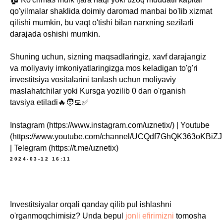
qo'yilmalar shaklida doimiy daromad manbai bo'lib xizmat
qilishi mumkin, bu vaqt o'tishi bilan narxning sezilarli
darajada oshishi mumkin.
Shuning uchun, sizning maqsadlaringiz, xavf darajangiz
va moliyaviy imkoniyatlaringizga mos keladigan to'g'ri
investitsiya vositalarini tanlash uchun moliyaviy
maslahatchilar yoki Kursga yozilib 0 dan o'rganish
tavsiya etiladi🔥🧑‍💻✅
Instagram (https://www.instagram.com/uznetix/) | Youtube
(https://www.youtube.com/channel/UCQdf7GhQK363oKBiZ
| Telegram (https://t.me/uznetix)
2024-03-12 16:11
Investitsiyalar orqali qanday qilib pul ishlashni
o'rganmoqchimisiz? Unda bepul
jonli efirimizni
tomosha