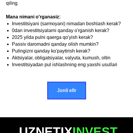
qiling
Mana nimani o'rganasiz:
Investitsiyani (sarmoyani) nimadan boshlash kerak?
0dan investitsiyalarni qanday o'rganish kerak?
2025 yilda pulni qaerga qo'yish kerak?
Passiv daromadni qanday olish mumkin?
Pulingizni qanday ko'paytirish kerak?
Aktsiyalar, obligatsiyalar, valyuta, kumush, oltin
Investitsiyadan pul ishlashning eng yaxshi usullari
Jonli efir
UZNETIX
INVEST