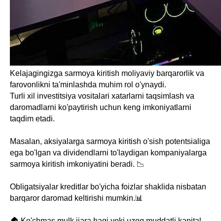
Kelajagingizga sarmoya kiritish moliyaviy barqarorlik va
farovonlikni ta'minlashda muhim rol o'ynaydi.
Turli xil investitsiya vositalari xatarlarni taqsimlash va
daromadlarni ko'paytirish uchun keng imkoniyatlarni
taqdim etadi.
Masalan, aksiyalarga sarmoya kiritish o'sish potentsialiga
ega bo'lgan va dividendlarni to'laydigan kompaniyalarga
sarmoya kiritish imkoniyatini beradi. 📉
Obligatsiyalar kreditlar bo'yicha foizlar shaklida nisbatan
barqaror daromad keltirishi mumkin.📊
🏠 Ko'chmas mulk ijara haqi yoki uzoq muddatli kapital