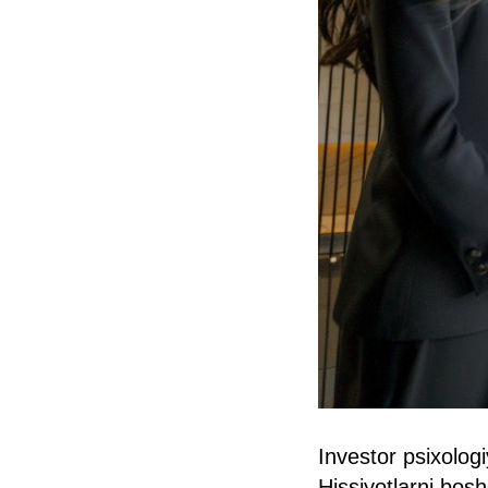
Investor psixolog
Hissiyotlarni bosh