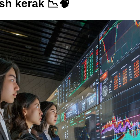
sh kerak 📉🧠