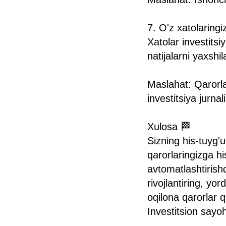
7. O'z xatolaring
Xatolar investitsi
natijalarni yaxshi
Maslahat: Qarorlar
investitsiya jurnal
Xulosa 🏁
Sizning his-tuyg'u
qarorlaringizga his
avtomatlashtirishd
rivojlantiring, y
oqilona qarorlar 
Investitsion sayo