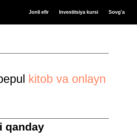
Jonli efir
Investitsiya kursi
Sovg'a
 bepul
kitob va onlayn
ni qanday