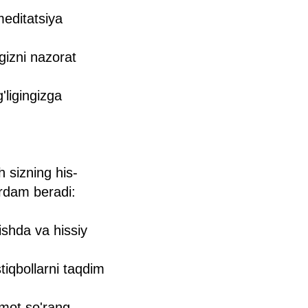
meditatsiya
gizni nazorat
'ligingizga
 sizning his-
ordam beradi:
ishda va hissiy
tiqbollarni taqdim
mot so'rang.