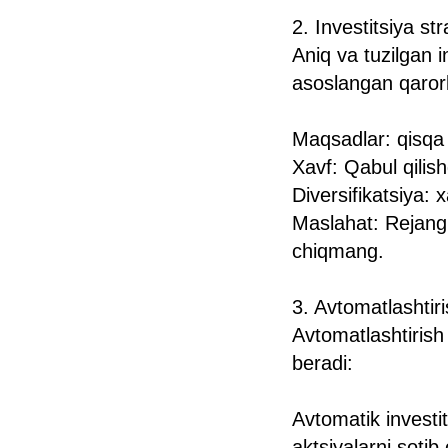
2. Investitsiya st
Aniq va tuzilgan i
asoslangan qarorl
Maqsadlar: qisqa 
Xavf: Qabul qilish
Diversifikatsiya: 
Maslahat: Rejang
chiqmang.
3. Avtomatlashtir
Avtomatlashtirish 
beradi:
Avtomatik investit
aktsiyalarni sotib 