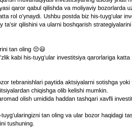
iyasi qaror qabul qilishda va moliyaviy bozorlarda 
ta rol o'ynaydi. Ushbu postda biz his-tuyg'ular inv
ta'sir qilishini va ularni boshqarish strategiyalarini t
irini tan oling 😔😃
lik kabi his-tuyg'ular investitsiya qarorlariga katta t
zor tebranishlari paytida aktsiyalarni sotishga yok
itsiyalardan chiqishga olib kelishi mumkin.
aromad olish umidida haddan tashqari xavfli investit
tuyg'ularingizni tan oling va ular bozor haqidagi ta
ini tushuning.