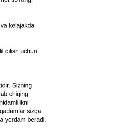
 va kelajakda
il qilish uchun
idir. Sizning
hlab chiqing,
idamlilikni
u qadamlar sizga
hga yordam beradi.