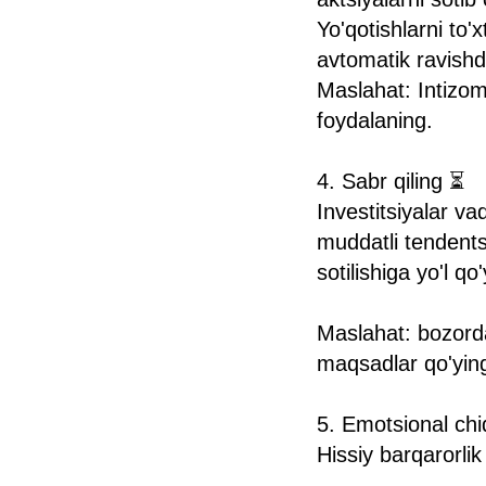
Yo'qotishlarni to'
avtomatik ravishda
Maslahat: Intizom
foydalaning.
4. Sabr qiling ⏳
Investitsiyalar v
muddatli tendents
sotilishiga yo'l q
Maslahat: bozordag
maqsadlar qo'ying
5. Emotsional chida
Hissiy barqarorli