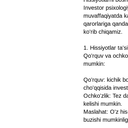
Investor psixolog
muvaffaqiyatda kat
qarorlariga qanday 
ko'rib chiqamiz.
1. Hissiyotlar ta's
Qo'rquv va ochko'z
mumkin:
Qo'rquv: kichik bo
cho'qqisida invest
Ochko'zlik: Tez d
kelishi mumkin.
Maslahat: O'z his-
buzishi mumkinlig