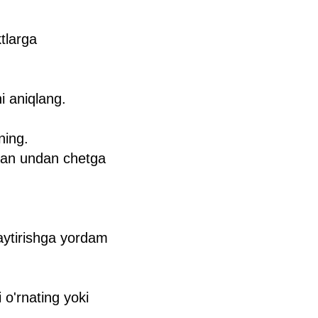
ktlarga
i aniqlang.
ning.
oban undan chetga
maytirishga yordam
 o'rnating yoki