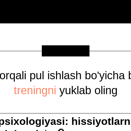
SOVG'A
 orqali pul ishlash bo'yicha
treningni
yuklab oling
psixologiyasi: hissiyotlar