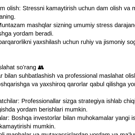
m olish: Stressni kamaytirish uchun dam olish va 
aning.
 Muntazam mashqlar sizning umumiy stress darajan
ishga yordam beradi.
barqarorlikni yaxshilash uchun ruhiy va jismoniy sog
lahat so'rang 👥
r bilan suhbatlashish va professional maslahat olish
boshqarishga va yaxshiroq qarorlar qabul qilishga y
chilar: Professionallar sizga strategiya ishlab chiq
engishda yordam berishlari mumkin.
alar: Boshqa investorlar bilan muhokamalar yangi is
i kamaytirishi mumkin.
hli manbalar va mutaxassislardan yordam va ma'lu