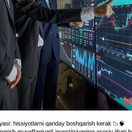
iyasi: hissiyotlarni qanday boshqarish kerak 📉🧠
qarish muvaffaqiyatli investitsiyaning asosiy jihati h