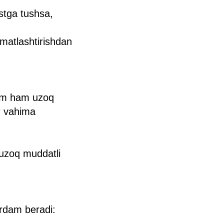
astga tushsa,
matlashtirishdan
doim ham uzoq
r vahima
, uzoq muddatli
ordam beradi: