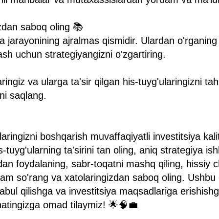
izdan saboq oling 📚
ya jarayonining ajralmas qismidir. Ulardan o'rganing
lash uchun strategiyangizni o'zgartiring.
ingiz va ularga ta'sir qilgan his-tuyg'ularingizni tahl
ini saqlang.
laringizni boshqarish muvaffaqiyatli investitsiya kalit
-tuyg'ularning ta'sirini tan oling, aniq strategiya is
an foydalaning, sabr-toqatni mashq qiling, hissiy ch
ordam so'rang va xatolaringizdan saboq oling. Ushb
qabul qilishga va investitsiya maqsadlariga erishis
hatingizga omad tilaymiz! 🌟🧠💼