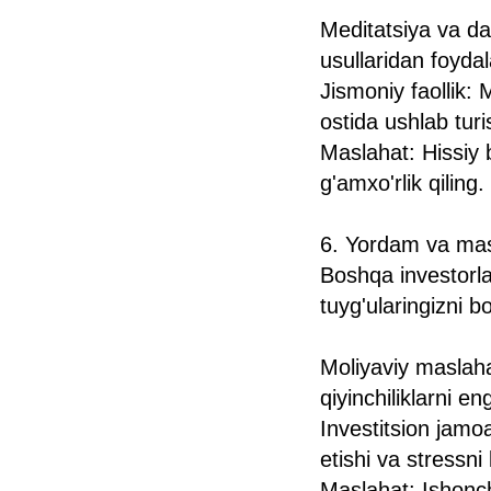
Meditatsiya va da
usullaridan foydal
Jismoniy faollik:
ostida ushlab tur
Maslahat: Hissiy 
g'amxo'rlik qiling.
6. Yordam va mas
Boshqa investorla
tuyg'ularingizni 
Moliyaviy maslahat
qiyinchiliklarni 
Investitsion jamo
etishi va stressn
Maslahat: Ishonc