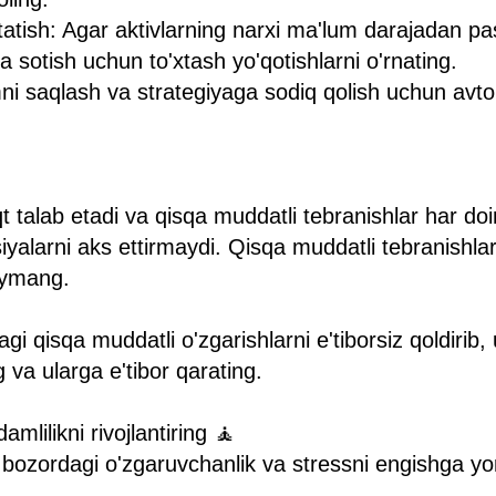
xtatish: Agar aktivlarning narxi ma'lum darajadan p
 sotish uchun to'xtash yo'qotishlarni o'rnating.
ni saqlash va strategiyaga sodiq qolish uchun avto
aqt talab etadi va qisqa muddatli tebranishlar har 
iyalarni aks ettirmaydi. Qisqa muddatli tebranishla
o'ymang.
i qisqa muddatli o'zgarishlarni e'tiborsiz qoldirib
 va ularga e'tibor qarating.
mlilikni rivojlantiring 🧘
k bozordagi o'zgaruvchanlik va stressni engishga y