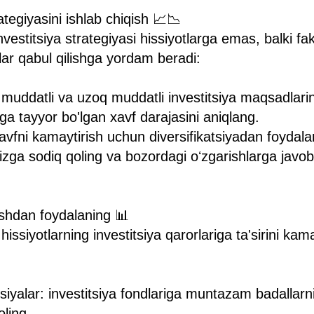
rategiyasini ishlab chiqish 📈📉
nvestitsiya strategiyasi hissiyotlarga emas, balki fa
ar qabul qilishga yordam beradi:
muddatli va uzoq muddatli investitsiya maqsadlarin
ga tayyor bo'lgan xavf darajasini aniqlang.
xavfni kamaytirish uchun diversifikatsiyadan foydala
izga sodiq qoling va bozordagi oʻzgarishlarga jav
ishdan foydalaning 📊
hissiyotlarning investitsiya qarorlariga ta'sirini ka
siyalar: investitsiya fondlariga muntazam badallarni
oling.