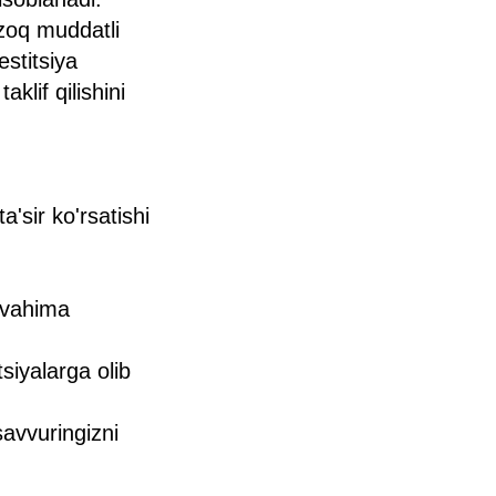
uzoq muddatli
estitsiya
aklif qilishini
a'sir ko'rsatishi
i vahima
siyalarga olib
savvuringizni