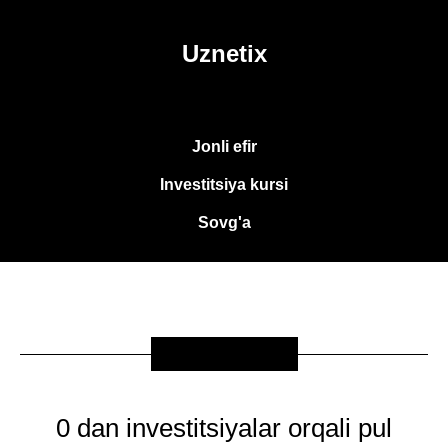
Uznetix
Jonli efir
Investitsiya kursi
Sovg'a
SOVG'A
0 dan investitsiyalar orqali pul