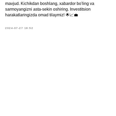
mavjud. Kichikdan boshlang, xabardor bo'ling va
sarmoyangizni asta-sekin oshiring. Investitsion
harakatlaringizda omad tilaymiz! 🌟📈💼
2024-07-27 18:52