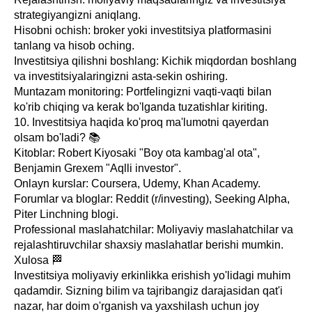
strategiyangizni aniqlang.
Hisobni ochish: broker yoki investitsiya platformasini
tanlang va hisob oching.
Investitsiya qilishni boshlang: Kichik miqdordan boshlang
va investitsiyalaringizni asta-sekin oshiring.
Muntazam monitoring: Portfelingizni vaqti-vaqti bilan
ko'rib chiqing va kerak bo'lganda tuzatishlar kiriting.
10. Investitsiya haqida ko'proq ma'lumotni qayerdan
olsam bo'ladi? 📚
Kitoblar: Robert Kiyosaki "Boy ota kambag'al ota",
Benjamin Grexem "Aqlli investor".
Onlayn kurslar: Coursera, Udemy, Khan Academy.
Forumlar va bloglar: Reddit (r/investing), Seeking Alpha,
Piter Linchning blogi.
Professional maslahatchilar: Moliyaviy maslahatchilar va
rejalashtiruvchilar shaxsiy maslahatlar berishi mumkin.
Xulosa 🏁
Investitsiya moliyaviy erkinlikka erishish yo'lidagi muhim
qadamdir. Sizning bilim va tajribangiz darajasidan qat'i
nazar, har doim o'rganish va yaxshilash uchun joy