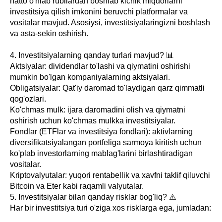
hatto o'nlab rubllardan boshlab kichik miqdorlarni
investitsiya qilish imkonini beruvchi platformalar va
vositalar mavjud. Asosiysi, investitsiyalaringizni boshlash
va asta-sekin oshirish.
4. Investitsiyalarning qanday turlari mavjud? 📊
Aktsiyalar: dividendlar to'lashi va qiymatini oshirishi
mumkin bo'lgan kompaniyalarning aktsiyalari.
Obligatsiyalar: Qat'iy daromad to'laydigan qarz qimmatli
qog'ozlari.
Ko'chmas mulk: ijara daromadini olish va qiymatni
oshirish uchun ko'chmas mulkka investitsiyalar.
Fondlar (ETFlar va investitsiya fondlari): aktivlarning
diversifikatsiyalangan portfeliga sarmoya kiritish uchun
ko'plab investorlarning mablag'larini birlashtiradigan
vositalar.
Kriptovalyutalar: yuqori rentabellik va xavfni taklif qiluvchi
Bitcoin va Eter kabi raqamli valyutalar.
5. Investitsiyalar bilan qanday risklar bog'liq? ⚠️
Har bir investitsiya turi o'ziga xos risklarga ega, jumladan: