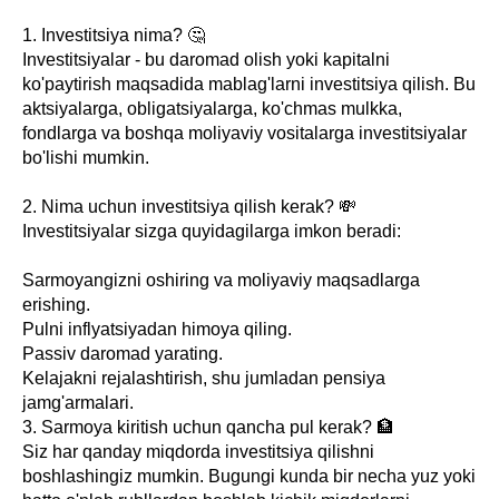
1. Investitsiya nima? 🤔
Investitsiyalar - bu daromad olish yoki kapitalni
ko'paytirish maqsadida mablag'larni investitsiya qilish. Bu
aktsiyalarga, obligatsiyalarga, ko'chmas mulkka,
fondlarga va boshqa moliyaviy vositalarga investitsiyalar
bo'lishi mumkin.
2. Nima uchun investitsiya qilish kerak? 💸
Investitsiyalar sizga quyidagilarga imkon beradi:
Sarmoyangizni oshiring va moliyaviy maqsadlarga
erishing.
Pulni inflyatsiyadan himoya qiling.
Passiv daromad yarating.
Kelajakni rejalashtirish, shu jumladan pensiya
jamg'armalari.
3. Sarmoya kiritish uchun qancha pul kerak? 🏦
Siz har qanday miqdorda investitsiya qilishni
boshlashingiz mumkin. Bugungi kunda bir necha yuz yoki