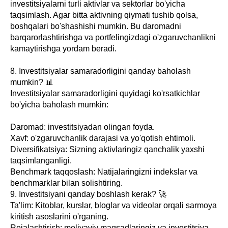
investitsiyalarni turli aktivlar va sektorlar bo'yicha
taqsimlash. Agar bitta aktivning qiymati tushib qolsa,
boshqalari bo'shashishi mumkin. Bu daromadni
barqarorlashtirishga va portfelingizdagi o'zgaruvchanlikni
kamaytirishga yordam beradi.
8. Investitsiyalar samaradorligini qanday baholash
mumkin? 📊
Investitsiyalar samaradorligini quyidagi ko'rsatkichlar
bo'yicha baholash mumkin:
Daromad: investitsiyadan olingan foyda.
Xavf: o'zgaruvchanlik darajasi va yo'qotish ehtimoli.
Diversifikatsiya: Sizning aktivlaringiz qanchalik yaxshi
taqsimlanganligi.
Benchmark taqqoslash: Natijalaringizni indekslar va
benchmarklar bilan solishtiring.
9. Investitsiyani qanday boshlash kerak? 🚀
Ta'lim: Kitoblar, kurslar, bloglar va videolar orqali sarmoya
kiritish asoslarini o'rganing.
Rejalashtirish: moliyaviy maqsadlaringiz va investitsiya