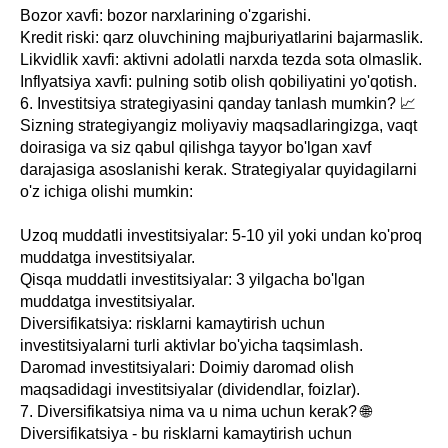
Bozor xavfi: bozor narxlarining o'zgarishi.
Kredit riski: qarz oluvchining majburiyatlarini bajarmaslik.
Likvidlik xavfi: aktivni adolatli narxda tezda sota olmaslik.
Inflyatsiya xavfi: pulning sotib olish qobiliyatini yo'qotish.
6. Investitsiya strategiyasini qanday tanlash mumkin? 📈
Sizning strategiyangiz moliyaviy maqsadlaringizga, vaqt
doirasiga va siz qabul qilishga tayyor bo'lgan xavf
darajasiga asoslanishi kerak. Strategiyalar quyidagilarni
o'z ichiga olishi mumkin:
Uzoq muddatli investitsiyalar: 5-10 yil yoki undan ko'proq
muddatga investitsiyalar.
Qisqa muddatli investitsiyalar: 3 yilgacha bo'lgan
muddatga investitsiyalar.
Diversifikatsiya: risklarni kamaytirish uchun
investitsiyalarni turli aktivlar bo'yicha taqsimlash.
Daromad investitsiyalari: Doimiy daromad olish
maqsadidagi investitsiyalar (dividendlar, foizlar).
7. Diversifikatsiya nima va u nima uchun kerak? 🌐
Diversifikatsiya - bu risklarni kamaytirish uchun