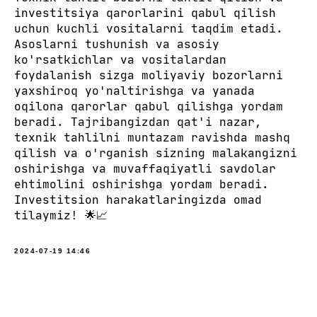
investitsiya qarorlarini qabul qilish
uchun kuchli vositalarni taqdim etadi.
Asoslarni tushunish va asosiy
ko'rsatkichlar va vositalardan
foydalanish sizga moliyaviy bozorlarni
yaxshiroq yo'naltirishga va yanada
oqilona qarorlar qabul qilishga yordam
beradi. Tajribangizdan qat'i nazar,
texnik tahlilni muntazam ravishda mashq
qilish va o'rganish sizning malakangizni
oshirishga va muvaffaqiyatli savdolar
ehtimolini oshirishga yordam beradi.
Investitsion harakatlaringizda omad
tilaymiz! 🌟📈
2024-07-19 14:46