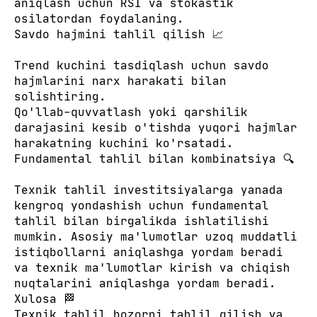
aniqlash uchun RSI va stokastik
osilatordan foydalaning.
Savdo hajmini tahlil qilish 📈
Trend kuchini tasdiqlash uchun savdo
hajmlarini narx harakati bilan
solishtiring.
Qo'llab-quvvatlash yoki qarshilik
darajasini kesib o'tishda yuqori hajmlar
harakatning kuchini ko'rsatadi.
Fundamental tahlil bilan kombinatsiya 🔍
Texnik tahlil investitsiyalarga yanada
kengroq yondashish uchun fundamental
tahlil bilan birgalikda ishlatilishi
mumkin. Asosiy ma'lumotlar uzoq muddatli
istiqbollarni aniqlashga yordam beradi
va texnik ma'lumotlar kirish va chiqish
nuqtalarini aniqlashga yordam beradi.
Xulosa 🏁
Texnik tahlil bozorni tahlil qilish va