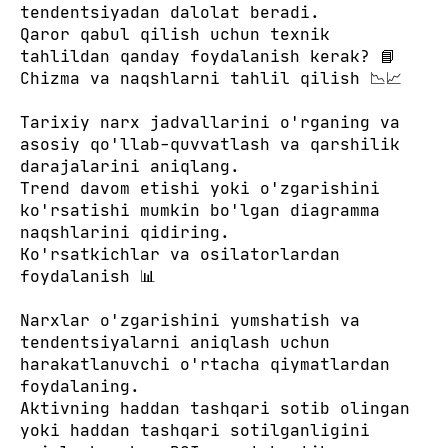
tendentsiyadan dalolat beradi.
Qaror qabul qilish uchun texnik
tahlildan qanday foydalanish kerak? 📘
Chizma va naqshlarni tahlil qilish 📉📈
Tarixiy narx jadvallarini o'rganing va
asosiy qo'llab-quvvatlash va qarshilik
darajalarini aniqlang.
Trend davom etishi yoki o'zgarishini
ko'rsatishi mumkin bo'lgan diagramma
naqshlarini qidiring.
Ko'rsatkichlar va osilatorlardan
foydalanish 📊
Narxlar o'zgarishini yumshatish va
tendentsiyalarni aniqlash uchun
harakatlanuvchi o'rtacha qiymatlardan
foydalaning.
Aktivning haddan tashqari sotib olingan
yoki haddan tashqari sotilganligini