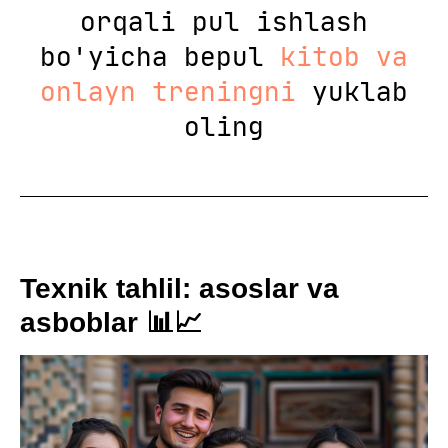
orqali pul ishlash
bo'yicha bepul
kitob va
onlayn treningni
yuklab
oling
Texnik tahlil: asoslar va
asboblar 📊📈