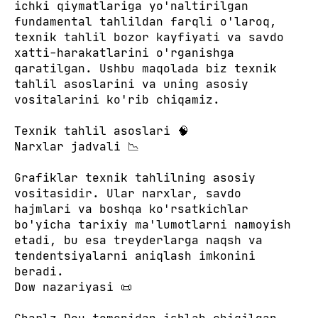
ichki qiymatlariga yo'naltirilgan
fundamental tahlildan farqli o'laroq,
texnik tahlil bozor kayfiyati va savdo
xatti-harakatlarini o'rganishga
qaratilgan. Ushbu maqolada biz texnik
tahlil asoslarini va uning asosiy
vositalarini ko'rib chiqamiz.
Texnik tahlil asoslari 🧠
Narxlar jadvali 📉
Grafiklar texnik tahlilning asosiy
vositasidir. Ular narxlar, savdo
hajmlari va boshqa ko'rsatkichlar
bo'yicha tarixiy ma'lumotlarni namoyish
etadi, bu esa treyderlarga naqsh va
tendentsiyalarni aniqlash imkonini
beradi.
Dow nazariyasi 📜