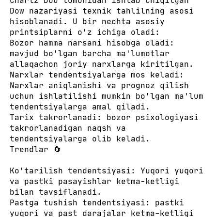
Charlz Dou tomonidan ishlab chiqilgan
Dow nazariyasi texnik tahlilning asosi
hisoblanadi. U bir nechta asosiy
printsiplarni o'z ichiga oladi:
Bozor hamma narsani hisobga oladi:
mavjud bo'lgan barcha ma'lumotlar
allaqachon joriy narxlarga kiritilgan.
Narxlar tendentsiyalarga mos keladi:
Narxlar aniqlanishi va prognoz qilish
uchun ishlatilishi mumkin bo'lgan ma'lum
tendentsiyalarga amal qiladi.
Tarix takrorlanadi: bozor psixologiyasi
takrorlanadigan naqsh va
tendentsiyalarga olib keladi.
Trendlar 🔄
Ko'tarilish tendentsiyasi: Yuqori yuqori
va pastki pasayishlar ketma-ketligi
bilan tavsiflanadi.
Pastga tushish tendentsiyasi: pastki
yuqori va past darajalar ketma-ketligi