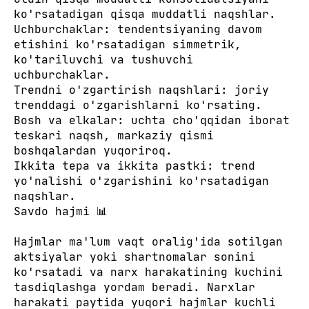
ko'rsatadigan qisqa muddatli naqshlar.
Uchburchaklar: tendentsiyaning davom
etishini ko'rsatadigan simmetrik,
ko'tariluvchi va tushuvchi
uchburchaklar.
Trendni o'zgartirish naqshlari: joriy
trenddagi o'zgarishlarni ko'rsating.
Bosh va elkalar: uchta cho'qqidan iborat
teskari naqsh, markaziy qismi
boshqalardan yuqoriroq.
Ikkita tepa va ikkita pastki: trend
yo'nalishi o'zgarishini ko'rsatadigan
naqshlar.
Savdo hajmi 📊
Hajmlar ma'lum vaqt oralig'ida sotilgan
aktsiyalar yoki shartnomalar sonini
ko'rsatadi va narx harakatining kuchini
tasdiqlashga yordam beradi. Narxlar
harakati paytida yuqori hajmlar kuchli