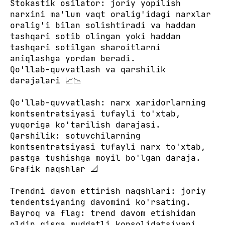
Stokastik osilator: joriy yopilish
narxini ma'lum vaqt oralig'idagi narxlar
oralig'i bilan solishtiradi va haddan
tashqari sotib olingan yoki haddan
tashqari sotilgan sharoitlarni
aniqlashga yordam beradi.
Qo'llab-quvvatlash va qarshilik
darajalari 📈📉
Qo'llab-quvvatlash: narx xaridorlarning
kontsentratsiyasi tufayli to'xtab,
yuqoriga ko'tarilish darajasi.
Qarshilik: sotuvchilarning
kontsentratsiyasi tufayli narx to'xtab,
pastga tushishga moyil bo'lgan daraja.
Grafik naqshlar 📐
Trendni davom ettirish naqshlari: joriy
tendentsiyaning davomini ko'rsating.
Bayroq va flag: trend davom etishidan
oldin qisqa muddatli konsolidatsiyani