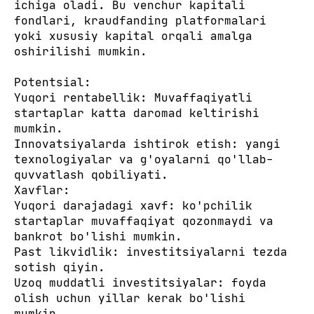
ichiga oladi. Bu venchur kapitali
fondlari, kraudfanding platformalari
yoki xususiy kapital orqali amalga
oshirilishi mumkin.
Potentsial:
Yuqori rentabellik: Muvaffaqiyatli
startaplar katta daromad keltirishi
mumkin.
Innovatsiyalarda ishtirok etish: yangi
texnologiyalar va g'oyalarni qo'llab-
quvvatlash qobiliyati.
Xavflar:
Yuqori darajadagi xavf: ko'pchilik
startaplar muvaffaqiyat qozonmaydi va
bankrot bo'lishi mumkin.
Past likvidlik: investitsiyalarni tezda
sotish qiyin.
Uzoq muddatli investitsiyalar: foyda
olish uchun yillar kerak bo'lishi
mumkin.