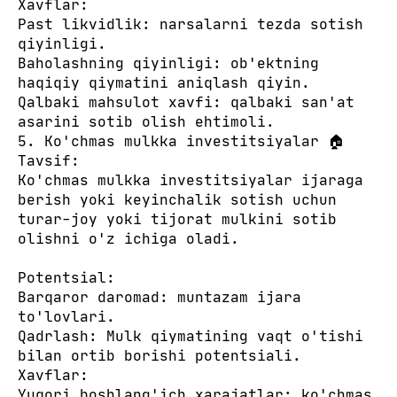
Xavflar:
Past likvidlik: narsalarni tezda sotish
qiyinligi.
Baholashning qiyinligi: ob'ektning
haqiqiy qiymatini aniqlash qiyin.
Qalbaki mahsulot xavfi: qalbaki san'at
asarini sotib olish ehtimoli.
5. Ko'chmas mulkka investitsiyalar 🏠
Tavsif:
Ko'chmas mulkka investitsiyalar ijaraga
berish yoki keyinchalik sotish uchun
turar-joy yoki tijorat mulkini sotib
olishni o'z ichiga oladi.
Potentsial:
Barqaror daromad: muntazam ijara
to'lovlari.
Qadrlash: Mulk qiymatining vaqt o'tishi
bilan ortib borishi potentsiali.
Xavflar:
Yuqori boshlang'ich xarajatlar: ko'chmas