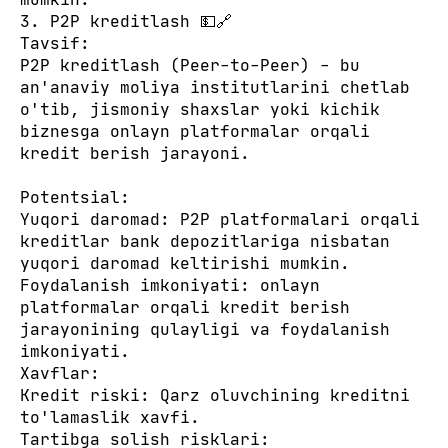
3. P2P kreditlash 💵🔗
Tavsif:
P2P kreditlash (Peer-to-Peer) - bu
an'anaviy moliya institutlarini chetlab
o'tib, jismoniy shaxslar yoki kichik
biznesga onlayn platformalar orqali
kredit berish jarayoni.
Potentsial:
Yuqori daromad: P2P platformalari orqali
kreditlar bank depozitlariga nisbatan
yuqori daromad keltirishi mumkin.
Foydalanish imkoniyati: onlayn
platformalar orqali kredit berish
jarayonining qulayligi va foydalanish
imkoniyati.
Xavflar:
Kredit riski: Qarz oluvchining kreditni
to'lamaslik xavfi.
Tartibga solish risklari: