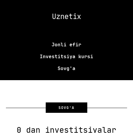
Uznetix
Jonli efir
Investitsiya kursi
Sovg'a
SOVG'A
0 dan investitsiyalar