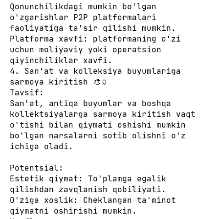
Qonunchilikdagi mumkin bo'lgan
o'zgarishlar P2P platformalari
faoliyatiga ta'sir qilishi mumkin.
Platforma xavfi: platformaning o'zi
uchun moliyaviy yoki operatsion
qiyinchiliklar xavfi.
4. San'at va kolleksiya buyumlariga
sarmoya kiritish 🎨🏺
Tavsif:
San'at, antiqa buyumlar va boshqa
kollektsiyalarga sarmoya kiritish vaqt
o'tishi bilan qiymati oshishi mumkin
bo'lgan narsalarni sotib olishni o'z
ichiga oladi.
Potentsial:
Estetik qiymat: To'plamga egalik
qilishdan zavqlanish qobiliyati.
O'ziga xoslik: Cheklangan ta'minot
qiymatni oshirishi mumkin.