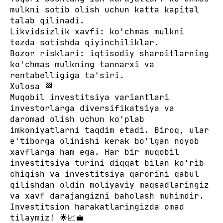
mulkni sotib olish uchun katta kapital
talab qilinadi.
Likvidsizlik xavfi: ko'chmas mulkni
tezda sotishda qiyinchiliklar.
Bozor risklari: iqtisodiy sharoitlarning
ko'chmas mulkning tannarxi va
rentabelligiga ta'siri.
Xulosa 🏁
Muqobil investitsiya variantlari
investorlarga diversifikatsiya va
daromad olish uchun ko'plab
imkoniyatlarni taqdim etadi. Biroq, ular
e'tiborga olinishi kerak bo'lgan noyob
xavflarga ham ega. Har bir muqobil
investitsiya turini diqqat bilan ko'rib
chiqish va investitsiya qarorini qabul
qilishdan oldin moliyaviy maqsadlaringiz
va xavf darajangizni baholash muhimdir.
Investitsion harakatlaringizda omad
tilaymiz! 🌟📈💼