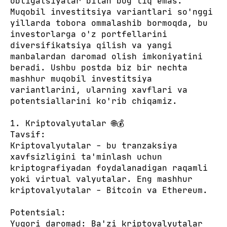
obligatsiyalar bilan bog'liq emas.
Muqobil investitsiya variantlari so'nggi
yillarda tobora ommalashib bormoqda, bu
investorlarga o'z portfellarini
diversifikatsiya qilish va yangi
manbalardan daromad olish imkoniyatini
beradi. Ushbu postda biz bir nechta
mashhur muqobil investitsiya
variantlarini, ularning xavflari va
potentsiallarini ko'rib chiqamiz.
1. Kriptovalyutalar 🌐💰
Tavsif:
Kriptovalyutalar - bu tranzaksiya
xavfsizligini ta'minlash uchun
kriptografiyadan foydalanadigan raqamli
yoki virtual valyutalar. Eng mashhur
kriptovalyutalar - Bitcoin va Ethereum.
Potentsial:
Yuqori daromad: Ba'zi kriptovalyutalar