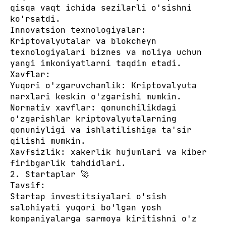
qisqa vaqt ichida sezilarli o'sishni
ko'rsatdi.
Innovatsion texnologiyalar:
Kriptovalyutalar va blokcheyn
texnologiyalari biznes va moliya uchun
yangi imkoniyatlarni taqdim etadi.
Xavflar:
Yuqori o'zgaruvchanlik: Kriptovalyuta
narxlari keskin o'zgarishi mumkin.
Normativ xavflar: qonunchilikdagi
o'zgarishlar kriptovalyutalarning
qonuniyligi va ishlatilishiga ta'sir
qilishi mumkin.
Xavfsizlik: xakerlik hujumlari va kiber
firibgarlik tahdidlari.
2. Startaplar 🚀
Tavsif:
Startap investitsiyalari o'sish
salohiyati yuqori bo'lgan yosh
kompaniyalarga sarmoya kiritishni o'z