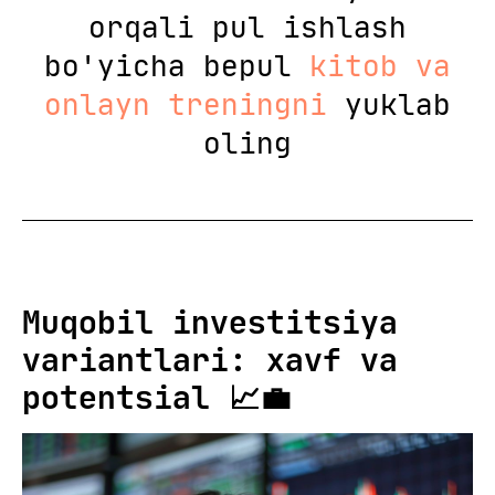
orqali pul ishlash
bo'yicha bepul
kitob va
onlayn treningni
yuklab
oling
Muqobil investitsiya
variantlari: xavf va
potentsial 📈💼