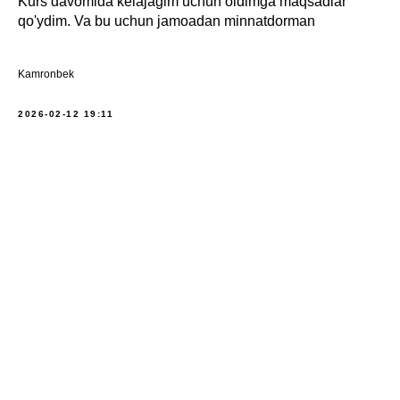
Kurs davomida kelajagim uchun oldimga maqsadlar
qo'ydim. Va bu uchun jamoadan minnatdorman
Kamronbek
2026-02-12 19:11