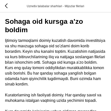
Uznetix talabalar sharhlari - Mijozlar fikrlari
Sohaga oid kursga a'zo
boldim
Ijtimoiy tarmoqlarni doimiy kuzatish davomida investitsiya
va shu mavzuga sohaga oid so'zlarni doim korib
borardim. Keyin shu kanalni toptim. Kuzatishim natijasida
va kurs bitiruvchilarining iliq va natijaga soslangan fikrlari
bilan ishonchim ortti. Sohaga oid kursga a'zo boldim.
Kurs eng qulay tomoni oddiylikdan murakkablikka tomon
usib borishi. Bu har qanday sohaga yanglish bolgan
odamda ham qiyinchilik tugdirmaydi. Buni ozimda ham
sinab kordim.
Kuratorlarning ish faoliyati doimiy. Har qanday savol va
muhokama istalgan vaqtning uzida yechimini topadi.