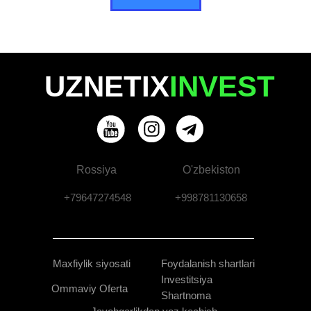
UZNETIX
INVEST
Rossiya
O'zbekiston
+79647274548
+998781130658
Maxfiylik siyosati
Foydalanish shartlari
Investitsiya
Ommaviy Oferta
Shartnoma