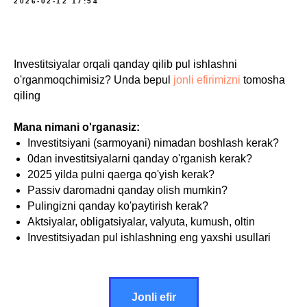
2026-02-12 17:54
Investitsiyalar orqali qanday qilib pul ishlashni
o'rganmoqchimisiz? Unda bepul
jonli efirimizni
tomosha
qiling
Mana nimani o'rganasiz:
Investitsiyani (sarmoyani) nimadan boshlash kerak?
0dan investitsiyalarni qanday o'rganish kerak?
2025 yilda pulni qaerga qo'yish kerak?
Passiv daromadni qanday olish mumkin?
Pulingizni qanday ko'paytirish kerak?
Aktsiyalar, obligatsiyalar, valyuta, kumush, oltin
Investitsiyadan pul ishlashning eng yaxshi usullari
Jonli efir