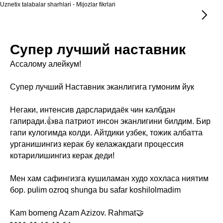
Uznetix talabalar sharhlari - Mijozlar fikrlari
Супер лучший наставник
Ассалому алейкум!
Супер лучший Наставник эканлигига гумоним йук
Негаки, интенсив дарсларидаёк чин калбдан
гапиради.👍ва патриот инсон эканлигини билдим. Бир
гапи кулогимда колди. Айтдики узбек, тожик албатта
урганишингиз керак бу келажакдаги процессия
котарилишингиз керак деди!
Мен хам сафингизга кушиламан худо хохласа ниятим
бор. pulim ozroq shunga bu safar koshilolmadim
Kam bomeng Azam Azizov. Rahmat🤝