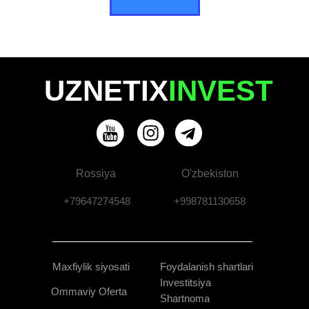
UZNETIX
INVEST
Rossiya
O'zbekiston
+79647274548
+998781130658
Maxfiylik siyosati
Foydalanish shartlari
Investitsiya
Ommaviy Oferta
Shartnoma