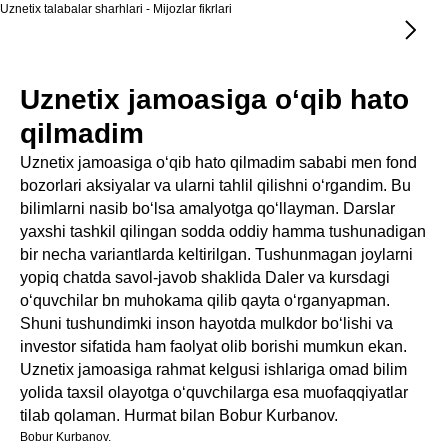
Uznetix talabalar sharhlari - Mijozlar fikrlari
Uznetix jamoasiga o‘qib hato
qilmadim
Uznetix jamoasiga o‘qib hato qilmadim sababi men fond
bozorlari aksiyalar va ularni tahlil qilishni o‘rgandim. Bu
bilimlarni nasib bo‘lsa amalyotga qo‘llayman. Darslar
yaxshi tashkil qilingan sodda oddiy hamma tushunadigan
bir necha variantlarda keltirilgan. Tushunmagan joylarni
yopiq chatda savol-javob shaklida Daler va kursdagi
o‘quvchilar bn muhokama qilib qayta o‘rganyapman.
Shuni tushundimki inson hayotda mulkdor bo‘lishi va
investor sifatida ham faolyat olib borishi mumkun ekan.
Uznetix jamoasiga rahmat kelgusi ishlariga omad bilim
yolida taxsil olayotga o‘quvchilarga esa muofaqqiyatlar
tilab qolaman. Hurmat bilan Bobur Kurbanov.
Bobur Kurbanov.