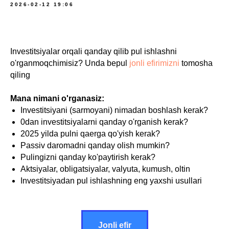
2026-02-12 19:06
Investitsiyalar orqali qanday qilib pul ishlashni
o'rganmoqchimisiz? Unda bepul
jonli efirimizni
tomosha
qiling
Mana nimani o'rganasiz:
Investitsiyani (sarmoyani) nimadan boshlash kerak?
0dan investitsiyalarni qanday o'rganish kerak?
2025 yilda pulni qaerga qo'yish kerak?
Passiv daromadni qanday olish mumkin?
Pulingizni qanday ko'paytirish kerak?
Aktsiyalar, obligatsiyalar, valyuta, kumush, oltin
Investitsiyadan pul ishlashning eng yaxshi usullari
Jonli efir