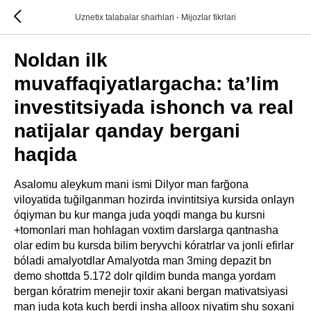
Uznetix talabalar sharhlari - Mijozlar fikrlari
Noldan ilk
muvaffaqiyatlargacha: ta’lim
investitsiyada ishonch va real
natijalar qanday bergani
haqida
Asalomu aleykum mani ismi Dilyor man farğona
viloyatida tuğilganman hozirda invintitsiya kursida onlayn
óqiyman bu kur manga juda yoqdi manga bu kursni
+tomonlari man hohlagan voxtim darslarga qantnasha
olar edim bu kursda bilim beryvchi kóratrlar va jonli efirlar
bóladi amalyotdlar Amalyotda man 3ming depazit bn
demo shottda 5.172 dolr qildim bunda manga yordam
bergan kóratrim menejir toxir akani bergan mativatsiyasi
man juda kota kuch berdi insha alloox niyatim shu soxani