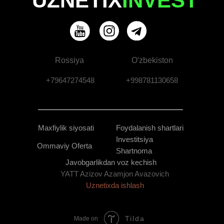
UZNETIX
INVEST
Rossiya
O'zbekiston
+79647274548
+998781130658
Maxfiylik siyosati
Foydalanish shartlari
Investitsiya
Ommaviy Oferta
Shartnoma
Javobgarlikdan voz kechish
YATT Azizov Azamjon Avazovich
Uznetixda ishlash
Tilda
Made on