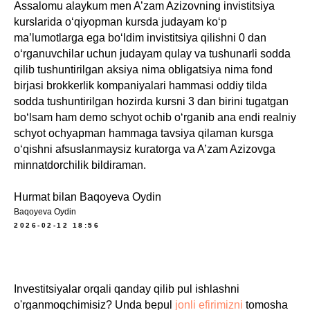
Assalomu alaykum men A’zam Azizovning invistitsiya
kurslarida o‘qiyopman kursda judayam ko‘p
ma’lumotlarga ega bo‘ldim invistitsiya qilishni 0 dan
o‘rganuvchilar uchun judayam qulay va tushunarli sodda
qilib tushuntirilgan aksiya nima obligatsiya nima fond
birjasi brokkerlik kompaniyalari hammasi oddiy tilda
sodda tushuntirilgan hozirda kursni 3 dan birini tugatgan
bo‘lsam ham demo schyot ochib o‘rganib ana endi realniy
schyot ochyapman hammaga tavsiya qilaman kursga
o‘qishni afsuslanmaysiz kuratorga va A’zam Azizovga
minnatdorchilik bildiraman.
Hurmat bilan Baqoyeva Oydin
Baqoyeva Oydin
2026-02-12 18:56
Investitsiyalar orqali qanday qilib pul ishlashni
o'rganmoqchimisiz? Unda bepul
jonli efirimizni
tomosha