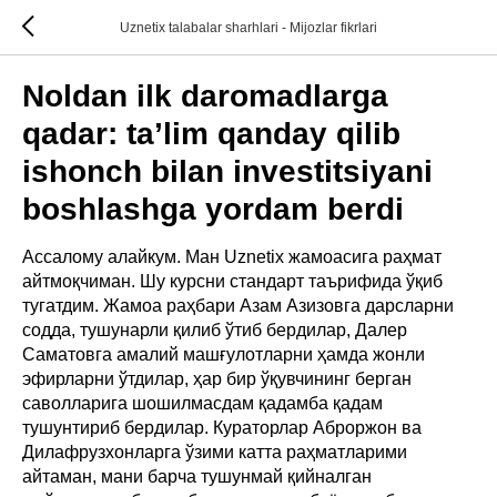
Uznetix talabalar sharhlari - Mijozlar fikrlari
Noldan ilk daromadlarga
qadar: ta’lim qanday qilib
ishonch bilan investitsiyani
boshlashga yordam berdi
Ассалому алайкум. Ман Uznetix жамоасига раҳмат
айтмоқчиман. Шу курсни стандарт таърифида ўқиб
тугатдим. Жамоа раҳбари Азам Азизовга дарсларни
содда, тушунарли қилиб ўтиб бердилар, Далер
Саматовга амалий машғулотларни ҳамда жонли
эфирларни ўтдилар, ҳар бир ўқувчининг берган
саволларига шошилмасдам қадамба қадам
тушунтириб бердилар. Кураторлар Аброржон ва
Дилафрузхонларга ўзими катта раҳматларими
айтаман, мани барча тушунмай қийналган