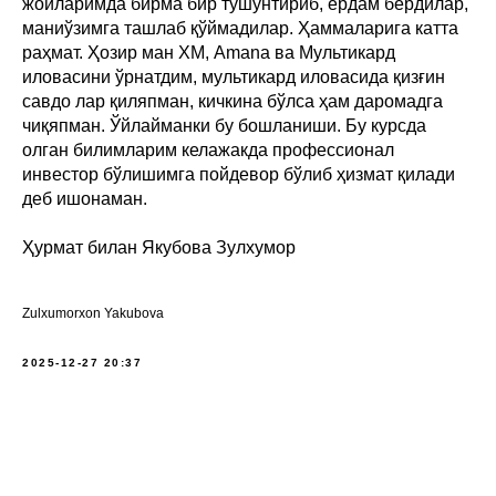
жойларимда бирма бир тушунтириб, ёрдам бердилар,
маниўзимга ташлаб қўймадилар. Ҳаммаларига катта
раҳмат. Ҳозир ман ХМ, Аmana ва Мультикард
иловасини ўрнатдим, мультикард иловасида қизғин
савдо лар қиляпман, кичкина бўлса ҳам даромадга
чиқяпман. Ўйлайманки бу бошланиши. Бу курсда
олган билимларим келажакда профессионал
инвестор бўлишимга пойдевор бўлиб ҳизмат қилади
деб ишонаман.
Ҳурмат билан Якубова Зулхумор
Zulxumorxon Yakubova
2025-12-27 20:37