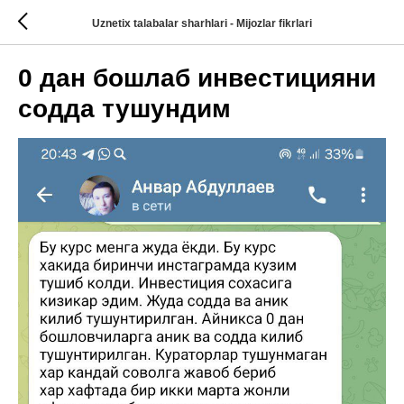
Uznetix talabalar sharhlari - Mijozlar fikrlari
0 дан бошлаб инвестицияни
содда тушундим