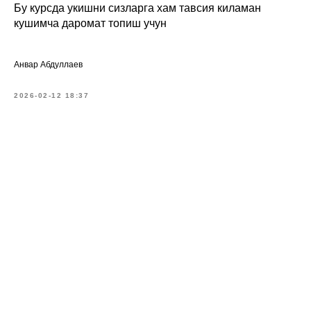
Бу курсда укишни сизларга хам тавсия киламан
кушимча даромат топиш учун
Анвар Абдуллаев
2026-02-12 18:37