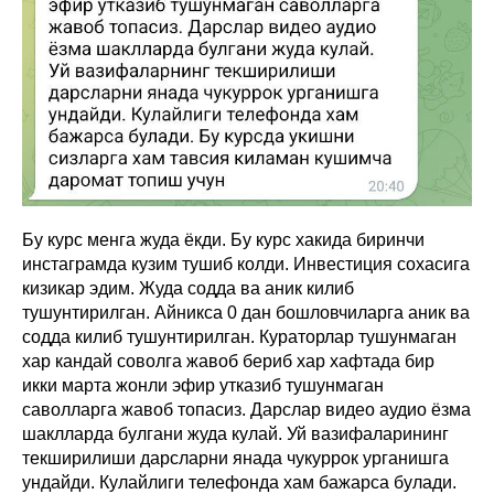
Бу курс менга жуда ёкди. Бу курс хакида биринчи
инстаграмда кузим тушиб колди. Инвестиция сохасига
кизикар эдим. Жуда содда ва аник килиб
тушунтирилган. Айникса 0 дан бошловчиларга аник ва
содда килиб тушунтирилган. Кураторлар тушунмаган
хар кандай соволга жавоб бериб хар хафтада бир
икки марта жонли эфир утказиб тушунмаган
саволларга жавоб топасиз. Дарслар видео аудио ёзма
шаклларда булгани жуда кулай. Уй вазифаларининг
текширилиши дарсларни янада чукуррок урганишга
ундайди. Кулайлиги телефонда хам бажарса булади.