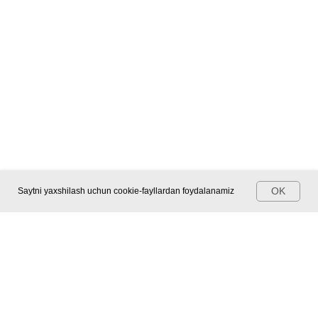
OK
Saytni yaxshilash uchun cookie-fayllardan foydalanamiz
Investitsiyalar orqali qanday qilib pul ishlashni
o'rganmoqchimisiz? Unda bepul
jonli efirimizni
tomosha
qiling
Mana nimani o'rganasiz:
Investitsiyani (sarmoyani) nimadan boshlash kerak?