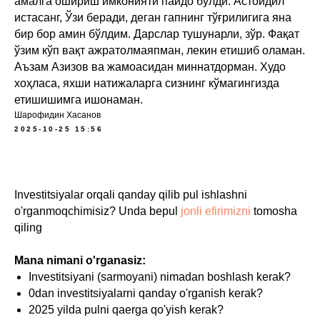
амалга ошириш имконияти пайдо бўлди. Астойдил
истасанг, Ўзи беради, деган гапнинг тўғрилигига яна
бир бор амин бўлдим. Дарслар тушунарли, зўр. Фақат
ўзим кўп вақт ажратолмаяпман, лекин етишиб оламан.
Аъзам Азизов ва жамоасидан миннатдорман. Худо
хоҳласа, яхши натижаларга сизнинг кўмагингизда
етишишимга ишонаман.
Шарофидин Хасанов
2025-10-25 15:56
Investitsiyalar orqali qanday qilib pul ishlashni
o'rganmoqchimisiz? Unda bepul
jonli efirimizni
tomosha
qiling
Mana nimani o'rganasiz:
Investitsiyani (sarmoyani) nimadan boshlash kerak?
0dan investitsiyalarni qanday o'rganish kerak?
2025 yilda pulni qaerga qo'yish kerak?