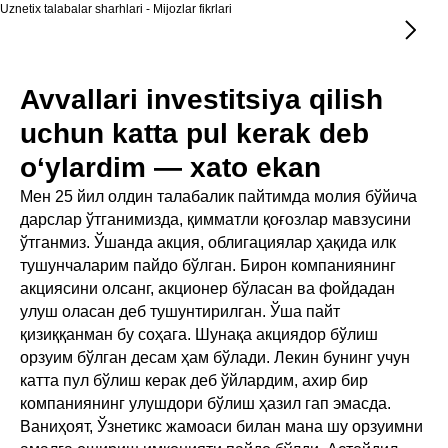
Uznetix talabalar sharhlari - Mijozlar fikrlari
Avvallari investitsiya qilish
uchun katta pul kerak deb
o‘ylardim — xato ekan
Мен 25 йил олдин талабалик пайтимда молия бўйича
дарслар ўтганимизда, қимматли қоғозлар мавзусини
ўтганмиз. Ўшанда акция, облигациялар ҳақида илк
тушунчаларим пайдо бўлган. Бирон компаниянинг
акциясини олсанг, акционер бўласан ва фойдадан
улуш оласан деб тушунтирилган. Ўша пайт
қизиққанман бу соҳага. Шунақа акциядор бўлиш
орзуим бўлган десам ҳам бўлади. Лекин бунинг учун
катта пул бўлиш керак деб ўйлардим, ахир бир
компаниянинг улушдори бўлиш ҳазил гап эмасда.
Ваниҳоят, Ўзнетикс жамоаси билан мана шу орзуимни