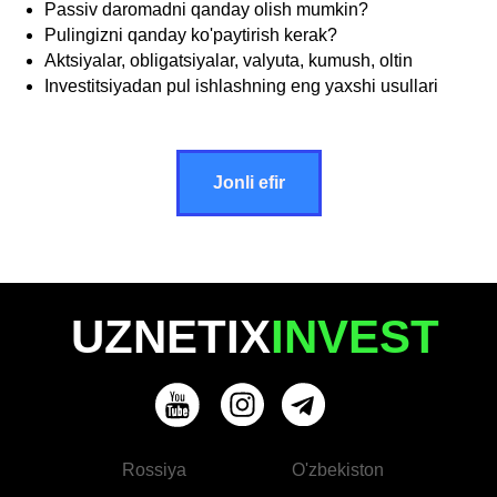
Passiv daromadni qanday olish mumkin?
Pulingizni qanday ko'paytirish kerak?
Aktsiyalar, obligatsiyalar, valyuta, kumush, oltin
Investitsiyadan pul ishlashning eng yaxshi usullari
Jonli efir
UZNETIX
INVEST
Rossiya
O'zbekiston