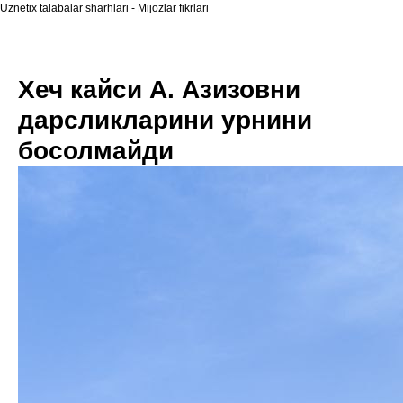
Uznetix talabalar sharhlari - Mijozlar fikrlari
Хеч кайси А. Азизовни
дарсликларини урнини
босолмайди