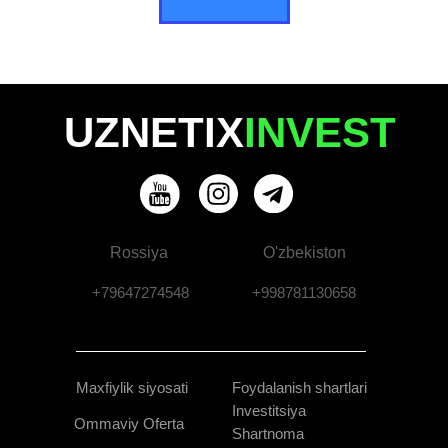
UZNETIX
INVEST
Rossiya
O'zbekiston
+79647274548
+998781130658
Maxfiylik siyosati
Foydalanish shartlari
Investitsiya
Ommaviy Oferta
Shartnoma