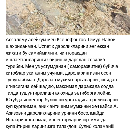
Ассалому алейкум мен Ксенофонтов Темур,Навои
шахриданман. Uznetix дарсликларини энг ёккан
жихати бу самиймилиги, чин юракдан
ишлаетганларингиз биринчи дарсдан сезилиб
турибди. Мен уз устумданан ( саморазвитие) буйича
китоблар укиганим учунми, дарсларингизни осон
тушунаябман. Дарслар мухим нарсаларни , ипидан
игнасигача дейшадию, максимал даражада содда
тилда тушунтирилиши алохида эътиборга лойик.
Ютубда инвестор булишни ургатадиган роликларни
куп курганман, аник айтишим мумкинки хеч кайси А.
Азизовни дарсликларини урнини босолмайди.
Ишларингзга омад, инвесторларни юртимизда
купайтиришларингизга тилакдош булиб коламан!!!