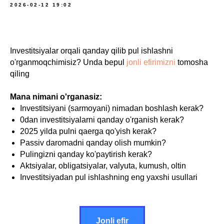
2026-02-12 19:02
Investitsiyalar orqali qanday qilib pul ishlashni
o'rganmoqchimisiz? Unda bepul
jonli efirimizni
tomosha
qiling
Mana nimani o'rganasiz:
Investitsiyani (sarmoyani) nimadan boshlash kerak?
0dan investitsiyalarni qanday o'rganish kerak?
2025 yilda pulni qaerga qo'yish kerak?
Passiv daromadni qanday olish mumkin?
Pulingizni qanday ko'paytirish kerak?
Aktsiyalar, obligatsiyalar, valyuta, kumush, oltin
Investitsiyadan pul ishlashning eng yaxshi usullari
Jonli efir