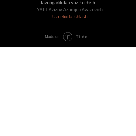
Javobgarlikdan voz kechish
YATT Azizov Azamjon Avazovich
Uznetixda ishlash
Tilda
Made on