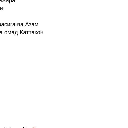
бажара
и
оасига ва Азам
а омад.Каттакон