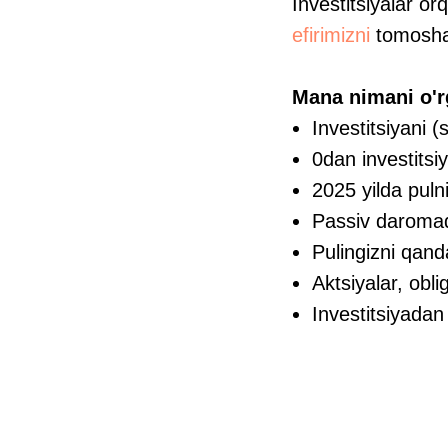
Investitsiyalar o
efirimizni
tomosha 
Mana nimani o'r
Investitsiyani
0dan investitsi
2025 yilda puln
Passiv daroma
Pulingizni qand
Aktsiyalar, obli
Investitsiyadan