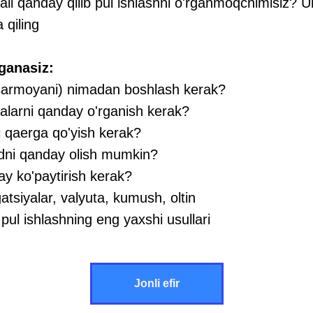
rqali qanday qilib pul ishlashni o'rganmoqchimisiz?
qiling
ganasiz:
 (sarmoyani) nimadan boshlash kerak?
yalarni qanday o'rganish kerak?
i qaerga qo'yish kerak?
dni qanday olish mumkin?
ay ko'paytirish kerak?
gatsiyalar, valyuta, kumush, oltin
 pul ishlashning eng yaxshi usullari
Jonli efir