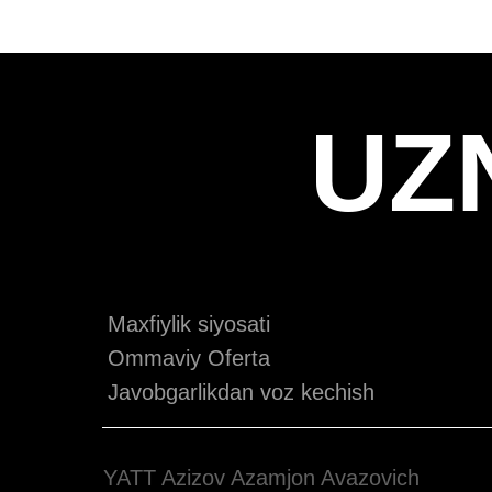
UZ
Maxfiylik siyosati
Ommaviy Oferta
Javobgarlikdan voz kechish
YATT Azizov Azamjon Avazovich