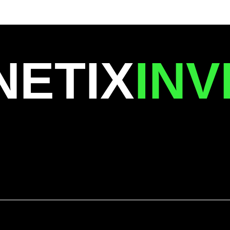
NETIX
INV