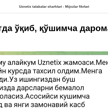
Uznetix talabalar sharhlari - Mijozlar fikrlari
тда ўқиб, қўшимча даром