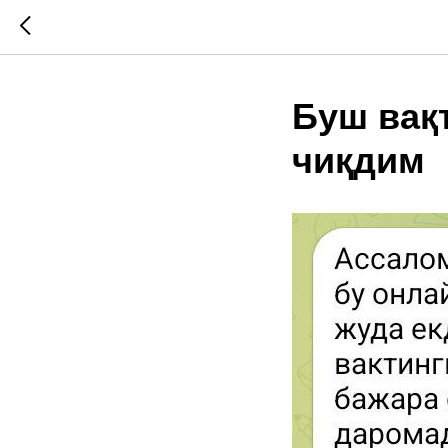
Буш вақ
чиқдим