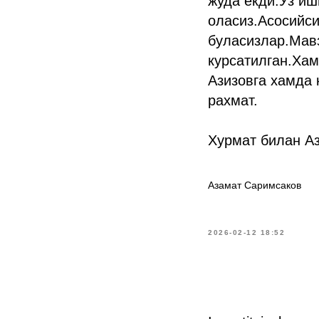
жуда екди.Уз и
оласиз.Асосийси
буласизлар.Мав
курсатилган.Хам
Азизовга хамда 
рахмат.
Хурмат билан А
Азамат Саримсаков
2026-02-12 18:52