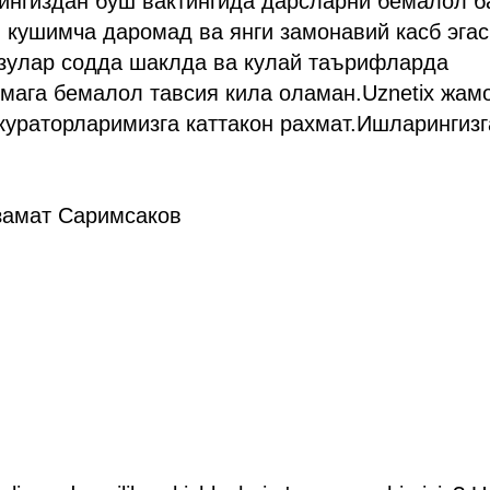
шингиздан буш вактингида дарсларни бемалол 
 кушимча даромад ва янги замонавий касб эгас
зулар содда шаклда ва кулай таърифларда
мага бемалол тавсия кила оламан.Uznetix жам
кураторларимизга каттакон рахмат.Ишларингизг
замат Саримсаков