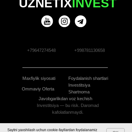
UZNETIX
INVEST
+79647274548
+998781130658
Maxfiylik siyosati
Foydalanish shartlari
Investitsiya
Ommaviy Oferta
Shartnoma
Javobgarlikdan voz kechish
Investitsiya — bu risk. Daromad
kafolatlanmaydi.
Saytni yaxshilash uchun cookie-fayllardan foydalanamiz
Tilda
Made on