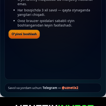
emas.
Har bosqichda 3 xil savol — qayta o‘ynaganda
yangilari chiqadi.
Ovoz brauzer qoidalari sababli o‘yin
boshlanganidan keyin faollashadi.
O‘yinni boshlash
Savol va yordam uchun:
Telegram —
@uznetix2