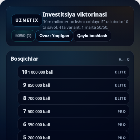
Investitsiya viktorinasi
UZNETIX
“Kim millioner bo‘lishni xohlaydi?” uslubida: 10
ta savol, 4 ta variant, 1 marta 50/50.
50/50
(1)
Ovoz:
Yoqilgan
Qayta boshlash
Bosqichlar
Ball:
0
10
1 000 000 ball
ELITE
9
850 000 ball
ELITE
8
700 000 ball
ELITE
7
500 000 ball
PRO
6
350 000 ball
PRO
5
200 000 ball
PRO