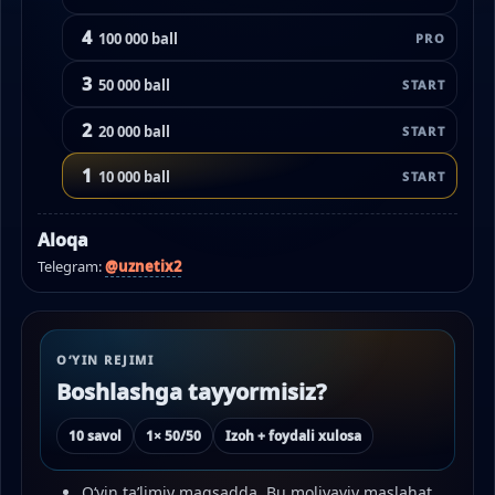
4
100 000 ball
PRO
3
50 000 ball
START
2
20 000 ball
START
1
10 000 ball
START
Aloqa
Telegram:
@uznetix2
O‘YIN REJIMI
Boshlashga tayyormisiz?
10 savol
1× 50/50
Izoh + foydali xulosa
O‘yin ta’limiy maqsadda. Bu moliyaviy maslahat