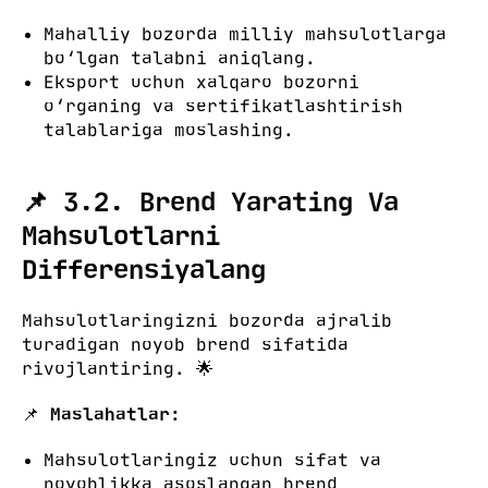
Mahalliy bozorda milliy mahsulotlarga
bo‘lgan talabni aniqlang.
Eksport uchun xalqaro bozorni
o‘rganing va sertifikatlashtirish
talablariga moslashing.
📌 3.2. Brend Yarating Va
Mahsulotlarni
Differensiyalang
Mahsulotlaringizni bozorda ajralib
turadigan noyob brend sifatida
rivojlantiring. 🌟
📌
Maslahatlar:
Mahsulotlaringiz uchun sifat va
noyoblikka asoslangan brend