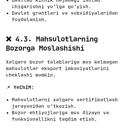
Dastlab kichik hajmdagi ishlab
chiqarishni yo‘lga qo‘yish.
Davlat grantlari va subsidiyalaridan
foydalanish.
❌ 4.3. Mahsulotlarning
Bozorga Moslashishi
Xalqaro bozor talablariga mos kelmagan
mahsulotlar eksport imkoniyatlarini
cheklashi mumkin.
📌
YeChIM:
Mahsulotlarni xalqaro sertifikatlash
jarayonidan o‘tkazish.
Bozor ehtiyojlariga mos dizayn va
funksionallikni taqdim etish.