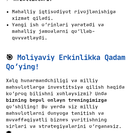
Mahalliy iqtisodiyot rivojlanishiga
xizmat qiladi.
Yangi ish o‘rinlari yaratadi va
mahalliy jamoalarni qo‘llab-
quvvatlaydi.
🎯
Moliyaviy Erkinlikka Qadam
Qo‘ying!
Xalq hunarmandchiligi va milliy
mahsulotlarga investitsiya qilish haqida
ko‘proq bilishni xohlaysizmi? Unda
bizning bepul onlayn treningimizga
qo‘shiling! Bu yerda siz milliy
mahsulotlarni dunyoga tanitish va
muvaffaqiyatli biznes yuritishning
sirlari va strategiyalarini o‘rganasiz.
🎓