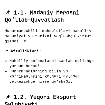
📌 1.1. Madaniy Merosni
Qo‘llab-Quvvatlash
Hunarmandchilik mahsulotlari mahalliy
madaniyat va tarixni saqlashga xizmat
qiladi. 🏺
📌
Afzalliklari:
Mahalliy an’analarni saqlab qolishga
yordam beradi.
Hunarmandlarning bilim va
ko‘nikmalarini kelgusi avlodga
yetkazishga hissa qo‘shadi.
📌 1.2. Yuqori Eksport
Salohiyati