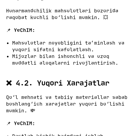
Hunarmandchilik mahsulotlari bozorida
raqobat kuchli bo‘lishi mumkin. 💥
📌
YeChIM:
Mahsulotlar noyobligini ta’minlash va
yuqori sifatni kafolatlash.
Mijozlar bilan ishonchli va uzoq
muddatli aloqalarni rivojlantirish.
❌ 4.2. Yuqori Xarajatlar
Qo‘l mehnati va tabiiy materiallar sabab
boshlang‘ich xarajatlar yuqori bo‘lishi
mumkin. 💸
📌
YeChIM: