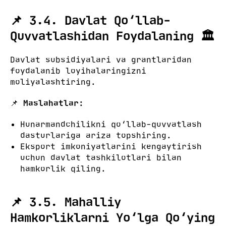
📌 3.4. Davlat Qo‘llab-
Quvvatlashidan Foydalaning 🏛️
Davlat subsidiyalari va grantlaridan
foydalanib loyihalaringizni
moliyalashtiring.
📌
Maslahatlar:
Hunarmandchilikni qo‘llab-quvvatlash
dasturlariga ariza topshiring.
Eksport imkoniyatlarini kengaytirish
uchun davlat tashkilotlari bilan
hamkorlik qiling.
📌 3.5. Mahalliy
Hamkorliklarni Yo‘lga Qo‘ying