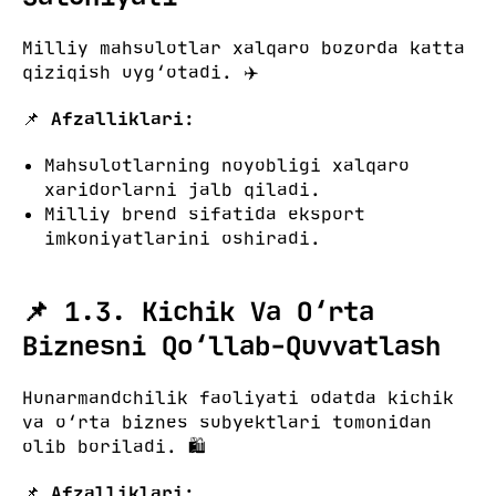
Milliy mahsulotlar xalqaro bozorda katta
qiziqish uyg‘otadi. ✈️
📌
Afzalliklari:
Mahsulotlarning noyobligi xalqaro
xaridorlarni jalb qiladi.
Milliy brend sifatida eksport
imkoniyatlarini oshiradi.
📌 1.3. Kichik Va O‘rta
Biznesni Qo‘llab-Quvvatlash
Hunarmandchilik faoliyati odatda kichik
va o‘rta biznes subyektlari tomonidan
olib boriladi. 🛍️
📌
Afzalliklari: