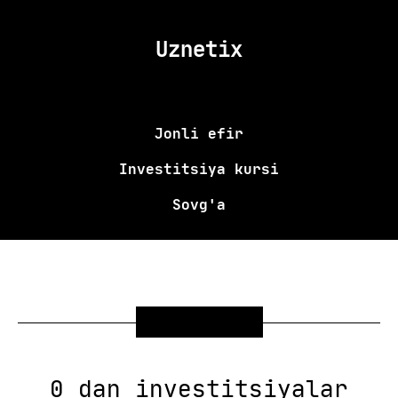
Uznetix
Jonli efir
Investitsiya kursi
Sovg'a
SOVG'A
0 dan investitsiyalar