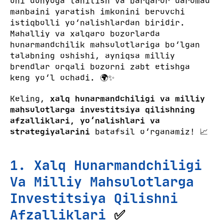
uni dunyoga tanitish va barqaror daromad
manbaini yaratish imkonini beruvchi
istiqbolli yo‘nalishlardan biridir.
Mahalliy va xalqaro bozorlarda
hunarmandchilik mahsulotlariga bo‘lgan
talabning oshishi, ayniqsa milliy
brendlar orqali bozorni zabt etishga
keng yo‘l ochadi. 🌍✨
Keling,
xalq hunarmandchiligi va milliy
mahsulotlarga investitsiya qilishning
afzalliklari, yo‘nalishlari va
strategiyalarini
batafsil o‘rganamiz! 📈
1. Xalq Hunarmandchiligi
Va Milliy Mahsulotlarga
Investitsiya Qilishni
Afzalliklari
✅