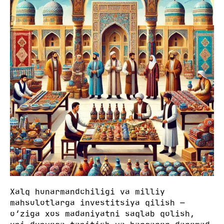
Xalq hunarmandchiligi va milliy
mahsulotlarga investitsiya qilish —
o‘ziga xos madaniyatni saqlab qolish,