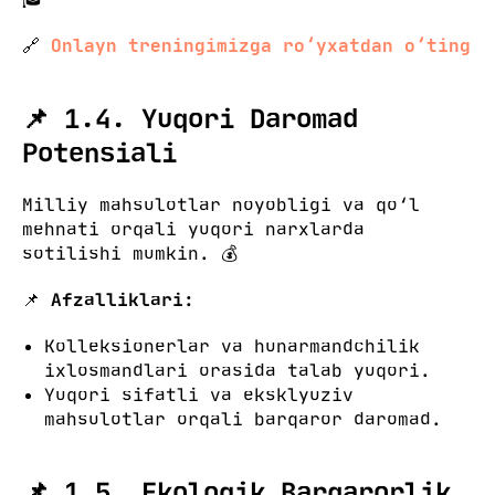
🔗
Onlayn treningimizga ro‘yxatdan o‘ting
📌 1.4. Yuqori Daromad
Potensiali
Milliy mahsulotlar noyobligi va qo‘l
mehnati orqali yuqori narxlarda
sotilishi mumkin. 💰
📌
Afzalliklari:
Kolleksionerlar va hunarmandchilik
ixlosmandlari orasida talab yuqori.
Yuqori sifatli va eksklyuziv
mahsulotlar orqali barqaror daromad.
📌 1.5. Ekologik Barqarorlik