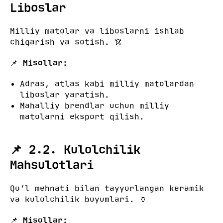
Liboslar
Milliy matolar va liboslarni ishlab
chiqarish va sotish. 👗
📌
Misollar:
Adras, atlas kabi milliy matolardan
liboslar yaratish.
Mahalliy brendlar uchun milliy
matolarni eksport qilish.
📌 2.2. Kulolchilik
Mahsulotlari
Qo‘l mehnati bilan tayyorlangan keramik
va kulolchilik buyumlari. 🏺
📌
Misollar: