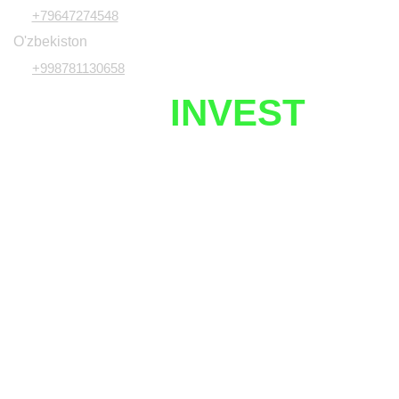
+79647274548
O'zbekiston
+998781130658
UZNETIX
INVEST
Javobgarlikdan voz kechish
Investitsiya