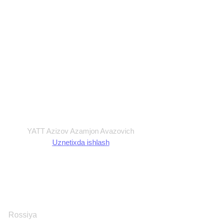
Maxfiylik siyosati
Ommaviy Oferta
Foydalanish shartlari
Shartnoma
YATT Azizov Azamjon Avazovich
Uznetixda ishlash
Rossiya