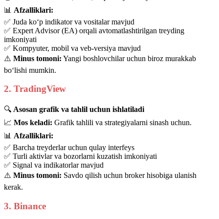
📊
Afzalliklari:
✅ Juda ko‘p indikator va vositalar mavjud
✅ Expert Advisor (EA) orqali avtomatlashtirilgan treyding
imkoniyati
✅ Kompyuter, mobil va veb-versiya mavjud
⚠️
Minus tomoni:
Yangi boshlovchilar uchun biroz murakkab
bo‘lishi mumkin.
2. TradingView
🔍
Asosan grafik va tahlil uchun ishlatiladi
📈
Mos keladi:
Grafik tahlili va strategiyalarni sinash uchun.
📊
Afzalliklari:
✅ Barcha treyderlar uchun qulay interfeys
✅ Turli aktivlar va bozorlarni kuzatish imkoniyati
✅ Signal va indikatorlar mavjud
⚠️
Minus tomoni:
Savdo qilish uchun broker hisobiga ulanish
kerak.
3. Binance