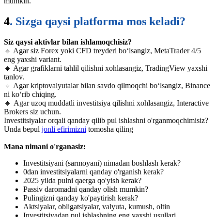
mumkin.
4
. Sizga qaysi platforma mos keladi?
Siz qaysi aktivlar bilan ishlamoqchisiz?
🔹 Agar siz Forex yoki CFD treyderi bo‘lsangiz, MetaTrader 4/5
eng yaxshi variant.
🔹 Agar grafiklarni tahlil qilishni xohlasangiz, TradingView yaxshi
tanlov.
🔹 Agar kriptovalyutalar bilan savdo qilmoqchi bo‘lsangiz, Binance
ni ko‘rib chiqing.
🔹
Agar uzoq muddatli investitsiya qilishni xohlasangiz, Interactive
Brokers
siz uchun.
Investitsiyalar orqali qanday qilib pul ishlashni o'rganmoqchimisiz?
Unda bepul
jonli efirimizni
tomosha qiling
Mana nimani o'rganasiz:
Investitsiyani (sarmoyani) nimadan boshlash kerak?
0dan investitsiyalarni qanday o'rganish kerak?
2025 yilda pulni qaerga qo'yish kerak?
Passiv daromadni qanday olish mumkin?
Pulingizni qanday ko'paytirish kerak?
Aktsiyalar, obligatsiyalar, valyuta, kumush, oltin
Investitsiyadan pul ishlashning eng yaxshi usullari