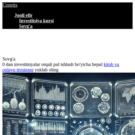
Uznetix
Jonli efir
Investitsiya kursi
Sovg'a
Sovg'a
0 dan investitsiyalar orqali pul ishlash bo'yicha bepul
kitob va
onlayn treningni
yuklab oling