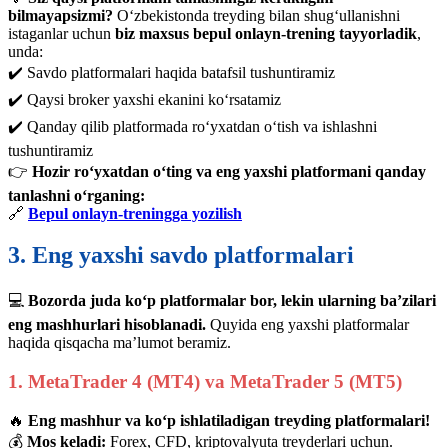
bilmayapsizmi?
O‘zbekistonda treyding bilan shug‘ullanishni
istaganlar uchun
biz maxsus bepul onlayn-trening tayyorladik
,
unda:
✔️ Savdo platformalari haqida batafsil tushuntiramiz
✔️ Qaysi broker yaxshi ekanini ko‘rsatamiz
✔️ Qanday qilib platformada ro‘yxatdan o‘tish va ishlashni
tushuntiramiz
👉
Hozir ro‘yxatdan o‘ting va eng yaxshi platformani qanday
tanlashni o‘rganing:
🔗
Bepul onlayn-treningga yozilish
3. Eng yaxshi savdo platformalari
💻
Bozorda juda ko‘p platformalar bor, lekin ularning ba’zilari
eng mashhurlari hisoblanadi.
Quyida eng yaxshi platformalar
haqida qisqacha ma’lumot beramiz.
1. MetaTrader 4 (MT4) va MetaTrader 5 (MT5)
🔥
Eng mashhur va ko‘p ishlatiladigan treyding platformalari!
💰
Mos keladi:
Forex, CFD, kriptovalyuta treyderlari uchun.