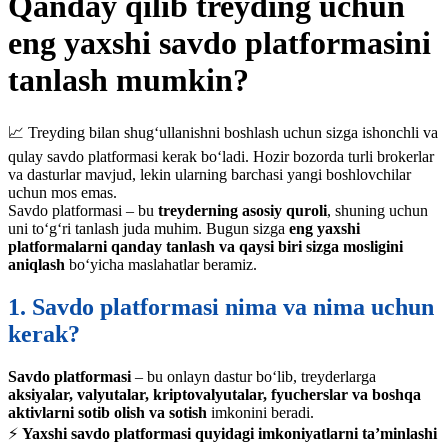
Qanday qilib treyding uchun
eng yaxshi savdo platformasini
tanlash mumkin?
📈 Treyding bilan shug‘ullanishni boshlash uchun sizga ishonchli va
qulay savdo platformasi kerak bo‘ladi. Hozir bozorda turli brokerlar
va dasturlar mavjud, lekin ularning barchasi yangi boshlovchilar
uchun mos emas.
Savdo platformasi – bu
treyderning asosiy quroli
, shuning uchun
uni to‘g‘ri tanlash juda muhim. Bugun sizga
eng yaxshi
platformalarni qanday tanlash va qaysi biri sizga mosligini
aniqlash
bo‘yicha maslahatlar beramiz.
1. Savdo platformasi nima va nima uchun
kerak?
Savdo platformasi
– bu onlayn dastur bo‘lib, treyderlarga
aksiyalar, valyutalar, kriptovalyutalar, fyucherslar va boshqa
aktivlarni sotib olish va sotish
imkonini beradi.
⚡
Yaxshi savdo platformasi quyidagi imkoniyatlarni ta’minlashi