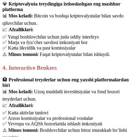
💎
Kriptovalyuta treydingiga ixtisoslashgan eng mashhur
platforma
📊
Mos keladi:
Bitcoin va boshqa kriptovalyutalar bilan savdo
qiluvchilar uchun.
📈
Afzalliklari:
✅ Yangi boshlovchilar uchun juda oddiy interfeys
✅ Marja va fyu‘cher savdosi imkoniyati bor
✅ Katta likvidlik va past komissiyalar
⚠️
Minus tomoni:
Faqat kriptovalyutalar bilan ishlaydi.
4. Interactive Brokers
🏦
Professional treyderlar uchun eng yaxshi platformalardan
biri
📊
Mos keladi:
Uzoq muddatli investitsiyalar va fond bozori
treyderlari uchun.
📈
Afzalliklari:
✅ Katta aktivlar tanlovi
✅ Arzon komissiyalar va professional vositalar
✅ Yevropa va AQSh bozorlarida ishlash imkoniyati
⚠️
Minus tomoni:
Boshlovchilar uchun biroz murakkab bo‘lishi