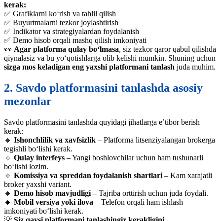
kerak:
✅ Grafiklarni ko‘rish va tahlil qilish
✅ Buyurtmalarni tezkor joylashtirish
✅ Indikator va strategiyalardan foydalanish
✅ Demo hisob orqali mashq qilish imkoniyati
👀
Agar platforma qulay bo‘lmasa
, siz tezkor qaror qabul qilishda
qiynalasiz va bu yo‘qotishlarga olib kelishi mumkin. Shuning uchun
sizga mos keladigan eng yaxshi platformani tanlash
juda muhim.
2. Savdo platformasini tanlashda asosiy
mezonlar
Savdo platformasini tanlashda quyidagi jihatlarga e’tibor berish
kerak:
🔹
Ishonchlilik va xavfsizlik
– Platforma litsenziyalangan brokerga
tegishli bo‘lishi kerak.
🔹
Qulay interfeys
– Yangi boshlovchilar uchun ham tushunarli
bo‘lishi lozim.
🔹
Komissiya va spreddan foydalanish shartlari
– Kam xarajatli
broker yaxshi variant.
🔹
Demo hisob mavjudligi
– Tajriba orttirish uchun juda foydali.
🔹
Mobil versiya yoki ilova
– Telefon orqali ham ishlash
imkoniyati bo‘lishi kerak.
💡
Siz qaysi platformani tanlashingiz kerakligini