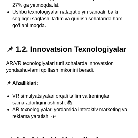
27% ga yetmoqda. 📊
Ushbu texnologiyalar nafaqat o‘yin sanoati, balki
sog‘liqni saqlash, ta’lim va qurilish sohalarida ham
qo‘llanilmoqda.
📌 1.2. Innovatsion Texnologiyalar
AR/VR texnologiyalari turli sohalarda innovatsion
yondashuvlarni qo‘llash imkonini beradi.
📌
Afzalliklari:
VR simulyatsiyalari orqali ta’lim va treninglar
samaradorligini oshirish. 📚
AR texnologiyalari yordamida interaktiv marketing va
reklama yaratish. 📣