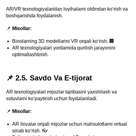
AR/VR texnologiyalaridan loyihalarni oldindan ko‘rish va
boshqarishda foydalanish.
📌
Misollar:
Binolarning 3D modellarini VR orqali ko‘rish. 🏢
AR texnologiyalari yordamida qurilish jarayonini
optimallashtirish.
📌 2.5. Savdo Va E-tijorat
AR texnologiyalari mijozlar tajribasini yaxshilash va
sotuvlarni ko‘paytirish uchun foydalaniladi.
📌
Misollar:
AR ilovalar orqali mijozlar uchun mahsulotlarni virtual
sinab ko‘rish. 👓