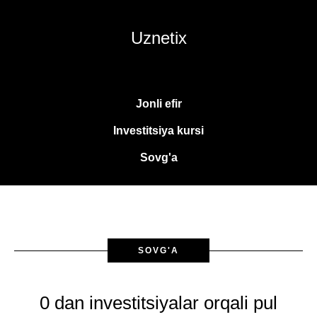
Uznetix
Jonli efir
Investitsiya kursi
Sovg'a
SOVG'A
0 dan investitsiyalar orqali pul