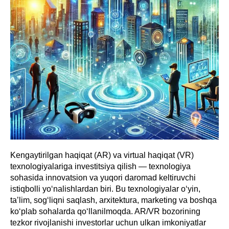
Kengaytirilgan haqiqat (AR) va virtual haqiqat (VR)
texnologiyalariga investitsiya qilish — texnologiya
sohasida innovatsion va yuqori daromad keltiruvchi
istiqbolli yo‘nalishlardan biri. Bu texnologiyalar o‘yin,
ta’lim, sog‘liqni saqlash, arxitektura, marketing va boshqa
ko‘plab sohalarda qo‘llanilmoqda. AR/VR bozorining
tezkor rivojlanishi investorlar uchun ulkan imkoniyatlar