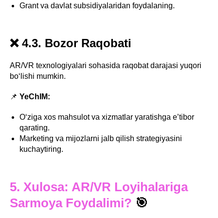
Grant va davlat subsidiyalaridan foydalaning.
❌ 4.3. Bozor Raqobati
AR/VR texnologiyalari sohasida raqobat darajasi yuqori
bo‘lishi mumkin.
📌
YeChIM:
O‘ziga xos mahsulot va xizmatlar yaratishga e’tibor
qarating.
Marketing va mijozlarni jalb qilish strategiyasini
kuchaytiring.
5. Xulosa: AR/VR Loyihalariga
Sarmoya Foydalimi?
🎯