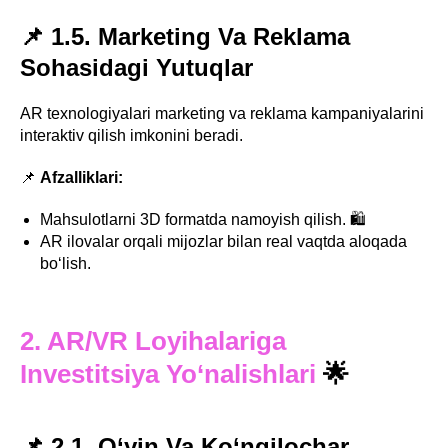
📌 1.5. Marketing Va Reklama
Sohasidagi Yutuqlar
AR texnologiyalari marketing va reklama kampaniyalarini
interaktiv qilish imkonini beradi.
📌
Afzalliklari:
Mahsulotlarni 3D formatda namoyish qilish. 🛍️
AR ilovalar orqali mijozlar bilan real vaqtda aloqada
bo‘lish.
2. AR/VR Loyihalariga
Investitsiya Yo‘nalishlari
🌟
📌 2.1. O‘yin Va Ko‘ngilochar