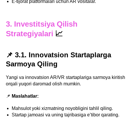
E-tijorat platformalari uchun AR vositalar.
3. Investitsiya Qilish
Strategiyalari
📈
📌 3.1. Innovatsion Startaplarga
Sarmoya Qiling
Yangi va innovatsion AR/VR startaplariga sarmoya kiritish
orqali yuqori daromad olish mumkin.
📌
Maslahatlar:
Mahsulot yoki xizmatning noyobligini tahlil qiling.
Startap jamoasi va uning tajribasiga e’tibor qarating.