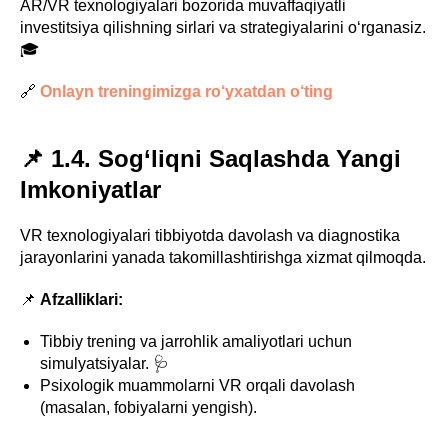
AR/VR texnologiyalari bozorida muvaffaqiyatli
investitsiya qilishning sirlari va strategiyalarini o‘rganasiz.
🎓
🔗
Onlayn treningimizga ro‘yxatdan o‘ting
📌 1.4. Sog‘liqni Saqlashda Yangi
Imkoniyatlar
VR texnologiyalari tibbiyotda davolash va diagnostika
jarayonlarini yanada takomillashtirishga xizmat qilmoqda.
📌
Afzalliklari:
Tibbiy trening va jarrohlik amaliyotlari uchun
simulyatsiyalar. 🩺
Psixologik muammolarni VR orqali davolash
(masalan, fobiyalarni yengish).