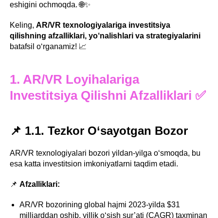
eshigini ochmoqda. 🌐✨
Keling,
AR/VR texnologiyalariga investitsiya
qilishning afzalliklari, yo‘nalishlari va strategiyalarini
batafsil o‘rganamiz! 📈
1. AR/VR Loyihalariga
Investitsiya Qilishni Afzalliklari ✅
📌 1.1. Tezkor O‘sayotgan Bozor
AR/VR texnologiyalari bozori yildan-yilga o‘smoqda, bu
esa katta investitsion imkoniyatlarni taqdim etadi.
📌
Afzalliklari:
AR/VR bozorining global hajmi 2023-yilda $31
milliarddan oshib, yillik o‘sish sur’ati (CAGR) taxminan