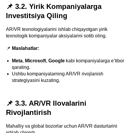
📌 3.2. Yirik Kompaniyalarga
Investitsiya Qiling
AR/VR texnologiyalarini ishlab chiqayotgan yirik
texnologik kompaniyalar aksiyalarini sotib oling.
📌
Maslahatlar:
Meta
,
Microsoft
,
Google
kabi kompaniyalarga e’tibor
qarating.
Ushbu kompaniyalarning AR/VR rivojlanish
strategiyasini kuzating.
📌 3.3. AR/VR Ilovalarini
Rivojlantirish
Mahalliy va global bozorlar uchun AR/VR dasturlarini
ishlab chiqish.