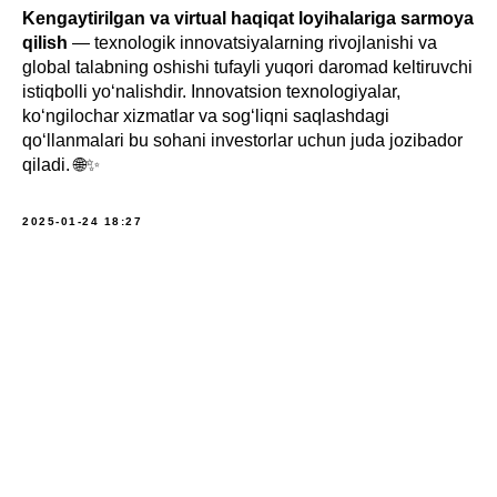
Kengaytirilgan va virtual haqiqat loyihalariga sarmoya
qilish
— texnologik innovatsiyalarning rivojlanishi va
global talabning oshishi tufayli yuqori daromad keltiruvchi
istiqbolli yo‘nalishdir. Innovatsion texnologiyalar,
ko‘ngilochar xizmatlar va sog‘liqni saqlashdagi
qo‘llanmalari bu sohani investorlar uchun juda jozibador
qiladi. 🌐✨
2025-01-24 18:27