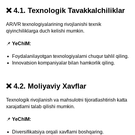
❌ 4.1. Texnologik Tavakkalchiliklar
AR/VR texnologiyalarining rivojlanishi texnik
qiyinchiliklarga duch kelishi mumkin.
📌
YeChIM:
Foydalanilayotgan texnologiyalarni chuqur tahlil qiling.
Innovatsion kompaniyalar bilan hamkorlik qiling.
❌ 4.2. Moliyaviy Xavflar
Texnologik rivojlanish va mahsulotni tijoratlashtirish katta
xarajatlarni talab qilishi mumkin.
📌
YeChIM:
Diversifikatsiya orqali xavflarni boshqaring.