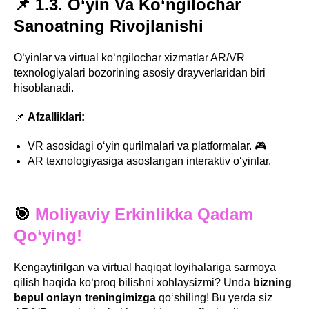
📌 1.3. O‘yin Va Ko‘ngilochar
Sanoatning Rivojlanishi
O‘yinlar va virtual ko‘ngilochar xizmatlar AR/VR
texnologiyalari bozorining asosiy drayverlaridan biri
hisoblanadi.
📌
Afzalliklari:
VR asosidagi o‘yin qurilmalari va platformalar. 🎮
AR texnologiyasiga asoslangan interaktiv o‘yinlar.
🎯
Moliyaviy Erkinlikka Qadam
Qo‘ying!
Kengaytirilgan va virtual haqiqat loyihalariga sarmoya
qilish haqida ko‘proq bilishni xohlaysizmi? Unda
bizning
bepul onlayn treningimizga
qo‘shiling! Bu yerda siz