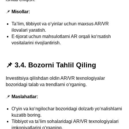
📌
Misollar:
Ta’lim, tibbiyot va o‘yinlar uchun maxsus AR/VR
ilovalari yaratish.
E-tijorat uchun mahsulotlarni AR orqali ko‘rsatish
vositalarini rivojlantirish.
📌 3.4. Bozorni Tahlil Qiling
Investitsiya qilishdan oldin AR/VR texnologiyalar
bozoridagi talab va trendlarni o‘rganing.
📌
Maslahatlar:
O‘yin va ko‘ngilochar bozoridagi dolzarb yo‘nalishlarni
kuzatib boring.
Tibbiyot va ta’lim sohalaridagi AR/VR texnologiyalari
imkoniyatlarini o‘rganing.