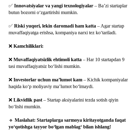
✅
Innovatsiyalar va yangi texnologiyalar
– Ba’zi startaplar
butun bozorni o‘zgartirishi mumkin.
✅
Riski yuqori, lekin daromadi ham katta
– Agar startap
muvaffaqiyatga erishsa, kompaniya narxi tez ko‘tariladi.
❌
Kamchiliklari:
❌
Muvaffaqiyatsizlik ehtimoli katta
– Har 10 startapdan 9
tasi muvaffaqiyatsiz bo‘lishi mumkin.
❌
Investorlar uchun ma’lumot kam
– Kichik kompaniyalar
haqida ko‘p moliyaviy ma’lumot bo‘lmaydi.
❌
Likvidlik past
– Startap aksiyalarini tezda sotish qiyin
bo‘lishi mumkin.
🔹
Maslahat:
Startaplarga sarmoya kiritayotganda faqat
yo‘qotishga tayyor bo‘lgan mablag‘ bilan ishlang!