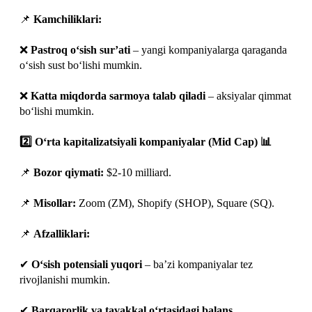
📌
Kamchiliklari:
❌
Pastroq o‘sish sur’ati
– yangi kompaniyalarga qaraganda
o‘sish sust bo‘lishi mumkin.
❌
Katta miqdorda sarmoya talab qiladi
– aksiyalar qimmat
bo‘lishi mumkin.
2️⃣ O‘rta kapitalizatsiyali kompaniyalar (Mid Cap) 📊
📌
Bozor qiymati:
$2-10 milliard.
📌
Misollar:
Zoom (ZM), Shopify (SHOP), Square (SQ).
📌
Afzalliklari:
✔
O‘sish potensiali yuqori
– ba’zi kompaniyalar tez
rivojlanishi mumkin.
✔
Barqarorlik va tavakkal o‘rtasidagi balans
.