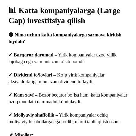
📊 Katta kompaniyalarga (Large
Cap) investitsiya qilish
🟢 Nima uchun katta kompaniyalarga sarmoya kiritish
foydali?
✔
Barqaror daromad
– Yirik kompaniyalar uzoq yillik
tajribaga ega va muntazam o‘sib boradi.
✔
Dividend to‘lovlari
– Ko‘p yirik kompaniyalar
aksiyadorlariga muntazam dividend to‘laydi.
✔
Kam xavf
– Bozor beqaror bo‘lsa ham, katta kompaniyalar
uzoq muddatli daromadni ta’minlaydi.
✔
Moliyaviy shaffoflik
– Yirik kompaniyalar ochiq
moliyaviy hisobotlarga ega bo‘lib, ularni tahlil qilish oson.
📌 Misollar: