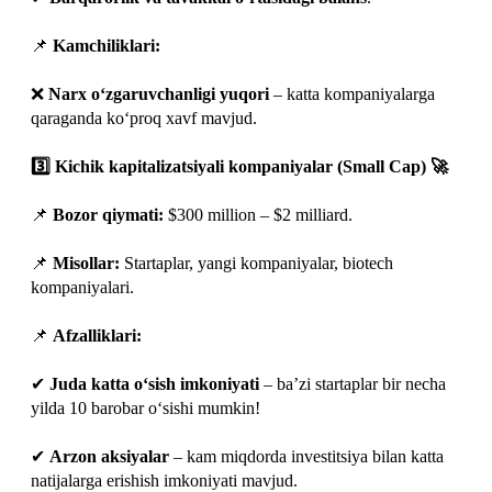
📌
Kamchiliklari:
❌
Narx o‘zgaruvchanligi yuqori
– katta kompaniyalarga
qaraganda ko‘proq xavf mavjud.
3️⃣ Kichik kapitalizatsiyali kompaniyalar (Small Cap) 🚀
📌
Bozor qiymati:
$300 million – $2 milliard.
📌
Misollar:
Startaplar, yangi kompaniyalar, biotech
kompaniyalari.
📌
Afzalliklari:
✔
Juda katta o‘sish imkoniyati
– ba’zi startaplar bir necha
yilda 10 barobar o‘sishi mumkin!
✔
Arzon aksiyalar
– kam miqdorda investitsiya bilan katta
natijalarga erishish imkoniyati mavjud.