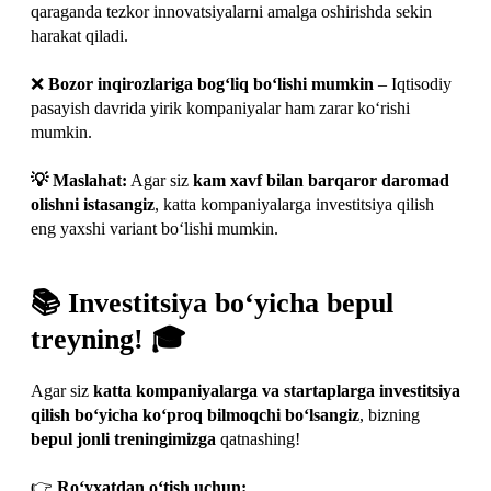
qaraganda tezkor innovatsiyalarni amalga oshirishda sekin
harakat qiladi.
❌
Bozor inqirozlariga bog‘liq bo‘lishi mumkin
– Iqtisodiy
pasayish davrida yirik kompaniyalar ham zarar ko‘rishi
mumkin.
💡 Maslahat:
Agar siz
kam xavf bilan barqaror daromad
olishni istasangiz
, katta kompaniyalarga investitsiya qilish
eng yaxshi variant bo‘lishi mumkin.
📚 Investitsiya bo‘yicha bepul
treyning! 🎓
Agar siz
katta kompaniyalarga va startaplarga investitsiya
qilish bo‘yicha ko‘proq bilmoqchi bo‘lsangiz
, bizning
bepul jonli treningimizga
qatnashing!
👉
Ro‘yxatdan o‘tish uchun: