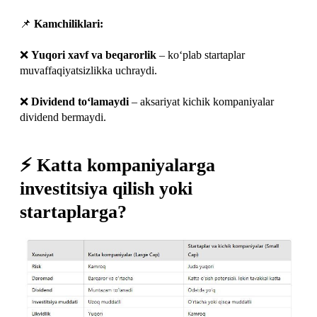
📌
Kamchiliklari:
❌
Yuqori xavf va beqarorlik
– ko‘plab startaplar
muvaffaqiyatsizlikka uchraydi.
❌
Dividend to‘lamaydi
– aksariyat kichik kompaniyalar
dividend bermaydi.
⚡ Katta kompaniyalarga
investitsiya qilish yoki
startaplarga?