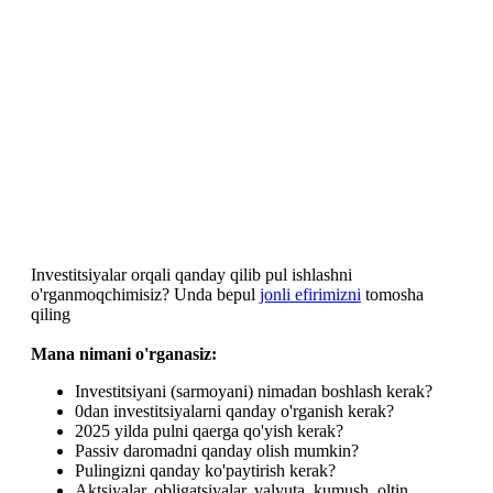
Investitsiyalar orqali qanday qilib pul ishlashni
o'rganmoqchimisiz? Unda bepul
jonli efirimizni
tomosha
qiling
Mana nimani o'rganasiz:
Investitsiyani (sarmoyani) nimadan boshlash kerak?
0dan investitsiyalarni qanday o'rganish kerak?
2025 yilda pulni qaerga qo'yish kerak?
Passiv daromadni qanday olish mumkin?
Pulingizni qanday ko'paytirish kerak?
Aktsiyalar, obligatsiyalar, valyuta, kumush, oltin