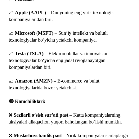
📈
Apple (AAPL)
– Dunyoning eng yirik texnologik
kompaniyalaridan biri.
📈
Microsoft (MSFT)
– Sun’iy intellekt va bulutli
texnologiyalar bo‘yicha yetakchi kompaniya.
📈
Tesla (TSLA)
– Elektromobillar va innovatsion
texnologiyalar bo‘yicha eng jadal rivojlanayotgan
kompaniyalardan biri.
📈
Amazon (AMZN)
– E-commerce va bulut
texnologiyalarida bozor yetakchisi.
🔴 Kamchiliklari:
❌
Sezilarli o‘sish sur’ati past
– Katta kompaniyalarning
aksiyalari allaqachon yuqori baholangan bo‘lishi mumkin.
❌
Moslashuvchanlik past
– Yirik kompaniyalar startaplarga