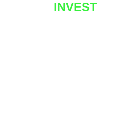
UZNETIX
INVEST
Javobgarlikdan voz kechish
Investitsiya