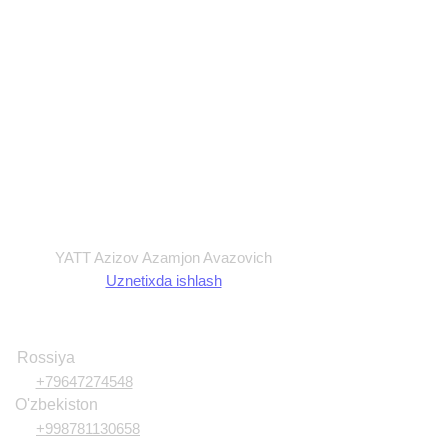
Maxfiylik siyosati
Ommaviy Oferta
Foydalanish shartlari
Shartnoma
YATT Azizov Azamjon Avazovich
Uznetixda ishlash
Rossiya
+79647274548
O'zbekiston
+998781130658