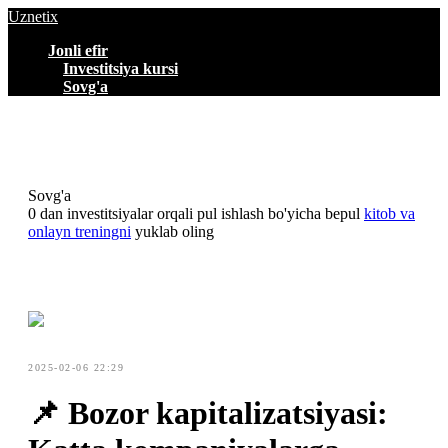
Uznetix
Jonli efir
Investitsiya kursi
Sovg'a
Sovg'a
0 dan investitsiyalar orqali pul ishlash bo'yicha bepul
kitob va
onlayn treningni
yuklab oling
2025-02-06 22:29
📌 Bozor kapitalizatsiyasi: