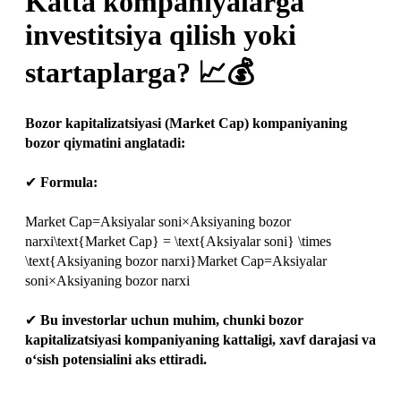
Katta kompaniyalarga
investitsiya qilish yoki
startaplarga? 📈💰
Bozor kapitalizatsiyasi (Market Cap) kompaniyaning
bozor qiymatini anglatadi:
✔
Formula:
Market Cap=Aksiyalar soni×Aksiyaning bozor
narxi\text{Market Cap} = \text{Aksiyalar soni} \times
\text{Aksiyaning bozor narxi}Market Cap=Aksiyalar
soni×Aksiyaning bozor narxi
✔
Bu investorlar uchun muhim, chunki bozor
kapitalizatsiyasi kompaniyaning kattaligi, xavf darajasi va
o‘sish potensialini aks ettiradi.