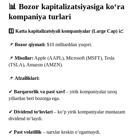
📊 Bozor kapitalizatsiyasiga ko‘ra
kompaniya turlari
1️⃣ Katta kapitalizatsiyali kompaniyalar (Large Cap) 📈
📌
Bozor qiymati:
$10 milliarddan yuqori.
📌
Misollar:
Apple (AAPL), Microsoft (MSFT), Tesla
(TSLA), Amazon (AMZN).
📌
Afzalliklari:
✔
Barqarorlik va past xavf
– yirik kompaniyalar uzoq
yillardan beri bozorga ega.
✔
Dividend to‘lovlari
– ko‘p yirik kompaniyalar muntazam
dividend to‘laydi.
✔
Past volatillik
– narxlar keskin o‘zgarmaydi.