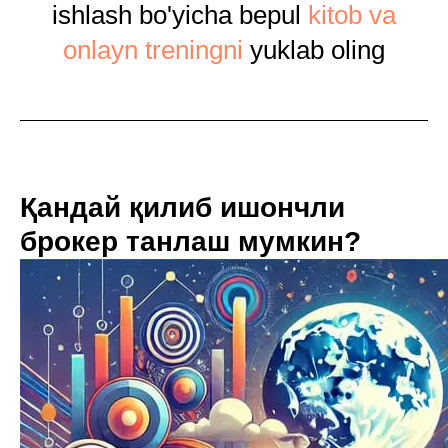
ishlash bo'yicha bepul
kitob va
onlayn treningni
yuklab oling
Қандай қилиб ишончли
брокер танлаш мумкин?