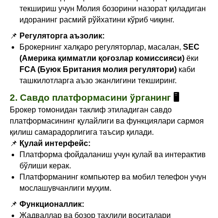
текшириш учун Молия бозорини назорат қиладиган
идоранинг расмий рўйхатини кўриб чиқинг.
📌
Регуляторга аъзолик:
Брокернинг халқаро регуляторлар, масалан,
SEC
(Америка қимматли қоғозлар комиссияси)
ёки
FCA (Буюк Британия молия регулятори)
каби
ташкилотларга аъзо эканлигини текширинг.
2. Савдо платформасини ўрганинг
🖥️
Брокер томонидан таклиф этиладиган савдо
платформасининг қулайлиги ва функциялари сармоя
қилиш самарадорлигига таъсир қилади.
📌
Қулай интерфейс:
Платформа фойдаланиш учун қулай ва интерактив
бўлиши керак.
Платформанинг компьютер ва мобил телефон учун
мослашувчанлиги муҳим.
📌
Функционаллик:
Жадваллар ва бозор таҳлили воситалари