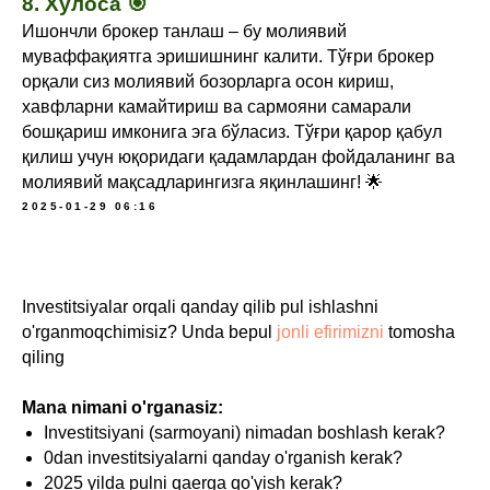
8. Хулоса 🎯
Ишончли брокер танлаш – бу молиявий
муваффақиятга эришишнинг калити. Тўғри брокер
орқали сиз молиявий бозорларга осон кириш,
хавфларни камайтириш ва сармояни самарали
бошқариш имконига эга бўласиз. Тўғри қарор қабул
қилиш учун юқоридаги қадамлардан фойдаланинг ва
молиявий мақсадларингизга яқинлашинг! 🌟
2025-01-29 06:16
Investitsiyalar orqali qanday qilib pul ishlashni
o'rganmoqchimisiz? Unda bepul
jonli efirimizni
tomosha
qiling
Mana nimani o'rganasiz:
Investitsiyani (sarmoyani) nimadan boshlash kerak?
0dan investitsiyalarni qanday o'rganish kerak?
2025 yilda pulni qaerga qo'yish kerak?