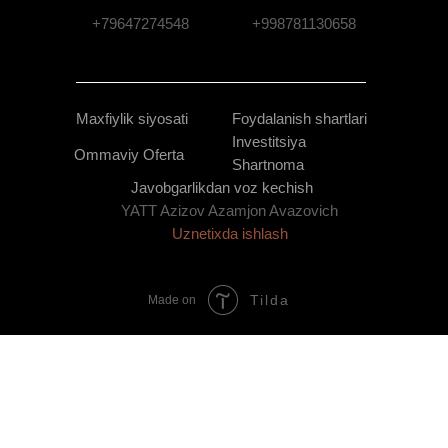
+79647274548
+998781130658
Maxfiylik siyosati
Foydalanish shartlari
Investitsiya
Ommaviy Oferta
Shartnoma
Javobgarlikdan voz kechish
YATT Azizov Azamjon Avazovich
Uznetixda ishlash
Tilda
Made on