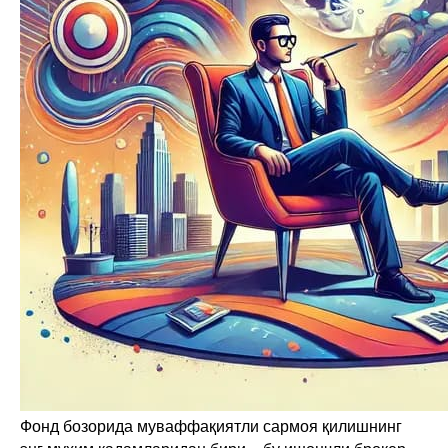
Фонд бозорида муваффақиятли сармоя қилишнинг