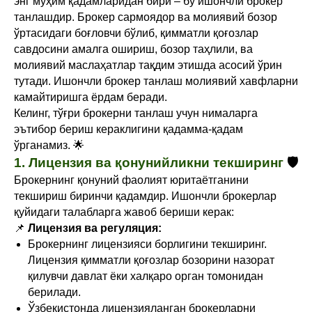
энг муҳим қадамларидан бири – бу ишончли брокер
танлашдир. Брокер сармоядор ва молиявий бозор
ўртасидаги боғловчи бўлиб, қимматли қоғозлар
савдосини амалга ошириш, бозор таҳлили, ва
молиявий маслаҳатлар тақдим этишда асосий ўрин
тутади. Ишончли брокер танлаш молиявий хавфларни
камайтиришга ёрдам беради.
Келинг, тўғри брокерни танлаш учун нималарга
эътибор бериш кераклигини қадамма-қадам
ўрганамиз. 🌟
1. Лицензия ва қонунийликни текширинг
🛡️
Брокернинг қонуний фаолият юритаётганини
текшириш биринчи қадамдир. Ишончли брокерлар
қуйидаги талабларга жавоб бериши керак:
📌
Лицензия ва регуляция:
Брокернинг лицензияси борлигини текширинг.
Лицензия қимматли қоғозлар бозорини назорат
қилувчи давлат ёки халқаро орган томонидан
берилади.
Ўзбекистонда лицензияланган брокерларни