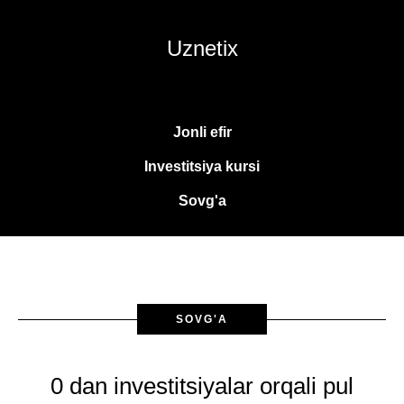
Uznetix
Jonli efir
Investitsiya kursi
Sovg'a
SOVG'A
0 dan investitsiyalar orqali pul