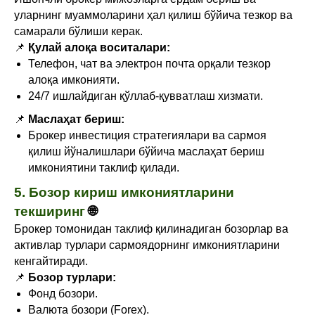
уларнинг муаммоларини ҳал қилиш бўйича тезкор ва
самарали бўлиши керак.
📌
Қулай алоқа воситалари:
Телефон, чат ва электрон почта орқали тезкор
алоқа имконияти.
24/7 ишлайдиган қўллаб-қувватлаш хизмати.
📌
Маслаҳат бериш:
Брокер инвестиция стратегиялари ва сармоя
қилиш йўналишлари бўйича маслаҳат бериш
имкониятини таклиф қилади.
5. Бозор кириш имкониятларини
текширинг
🌐
Брокер томонидан таклиф қилинадиган бозорлар ва
активлар турлари сармоядорнинг имкониятларини
кенгайтиради.
📌
Бозор турлари:
Фонд бозори.
Валюта бозори (Forex).