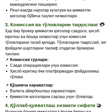
мавжудлигини текширинг.
Реал вақтда нархлар кузатуви ва қимматли
қоғозлар бўйича таҳлил хизматлари.
3. Комиссия ва тўловларни таққосланг
💳
Ҳар бир брокер қимматли қоғозлар савдоси, ҳисоб
юритиш ва бошқа хизматлар учун комиссия
тўловларини талаб қилади. Тўловларни таққослаб, энг
фойдали шартларни таклиф этадиган брокерни
танланг.
📌
Комиссия турлари:
Савдо операциялари учун комиссия.
Ҳисоб юритиш ёки платформадан фойдаланиш
тўлови.
📌
Қўшимча харажатлар:
Валюта айирбошлаш харажатлари.
Қимматли қоғозларни сақлаш учун тўловлар.
4. Қўллаб-қувватлаш хизмати сифати
🤝
Ишончли брокер мижозларга ёрдам бериш ва