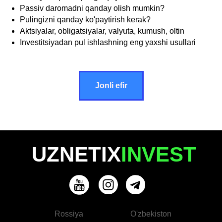
Passiv daromadni qanday olish mumkin?
Pulingizni qanday ko'paytirish kerak?
Aktsiyalar, obligatsiyalar, valyuta, kumush, oltin
Investitsiyadan pul ishlashning eng yaxshi usullari
Jonli efir
UZNETIX
INVEST
Rossiya
O'zbekiston