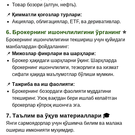
Товар бозори (алтун, нефть).
📌
Қимматли қоғозлар турлари:
Акциялар, облигациялар, ETF, ва деривативлар.
6. Брокернинг ишончлилигини ўрганинг
⭐
Брокернинг ишончлилигини текшириш учун қуйидаги
манбалардан фойдаланинг:
📌
Мижозлар фикрлари ва шарҳлари:
Брокер ҳақидаги шарҳларни ўқинг. Шарҳларда
брокернинг ишончлилиги, тезкорлиги ва хизмат
сифати ҳақида маълумотлар бўлиши мумкин.
📌
Тажриба ва иш фаолияти:
Брокернинг бозордаги фаолияти муддатини
текширинг. Узоқ вақтдан бери ишлаб келаётган
брокерлар кўпроқ ишончга эга.
7. Таълим ва ўқув материаллари 🎓
Янги сармоядорлар учун қўшимча билим ва малака
ошириш имконияти муҳимдир.