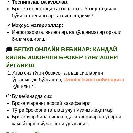
📌
Тренинглар ва курслар:
Брокер инвестиция асослари ва бозор таҳлили
бўйича тренинглар таклиф этадими?
📌
Маҳсус материаллар:
Инфографика, видеолар, ва қўлланмалар орқали
билим ошириш.
🎓
БЕПУЛ ОНЛАЙН ВЕБИНАР: ҚАНДАЙ
ҚИЛИБ ИШОНЧЛИ БРОКЕР ТАНЛАШНИ
ЎРГАНИШ
Агар сиз тўғри брокер танлаш сирларини
ўрганмоқчи бўлсангиз,
Uznetix Invest вебинарига
қўшилинг!
💡 Бу вебинарда сиз:
Брокерларнинг асосий вазифалари.
Тўғри брокерни танлаш учун муҳим жиҳатлар.
Брокерлар билан ишлашдаги хавфлар ва уларни
камайтириш йўлларини ўрганасиз.