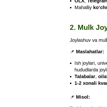
OLX
,
Telegram
Mahalliy
ko‘ch
2. Mulk Joy
Joylashuv va mulk 
📌
Maslahatlar:
Ish joylari, uni
hududlarda joy
Talabalar
,
oila
1-2 xonali kvar
📌
Misol: