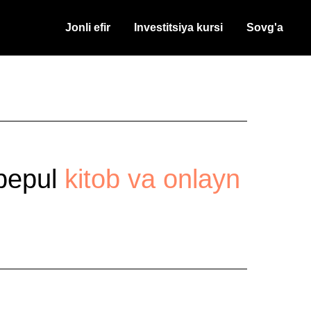
Jonli efir
Investitsiya kursi
Sovg'a
 bepul
kitob va onlayn