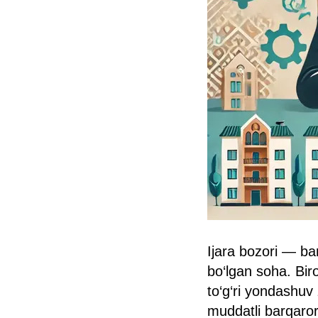
Ijara bozori — b
bo‘lgan soha. Biro
to‘g‘ri yondashuv
muddatli barqaro