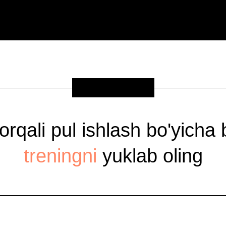
SOVG'A
 orqali pul ishlash bo'yicha
treningni
yuklab oling