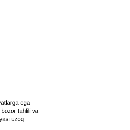
yatlarga ega
bozor tahlili va
iyasi uzoq