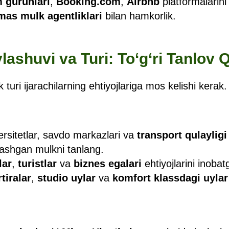
 guruhlari
,
Booking.com
,
Airbnb
platformalarini t
mas mulk agentliklari
bilan hamkorlik.
lashuvi va Turi: To‘g‘ri Tanlov Q
turi ijarachilarning ehtiyojlariga mos kelishi kerak.
versitetlar, savdo markazlari va
transport qulayligi
lashgan mulkni tanlang.
lar
,
turistlar
va
biznes egalari
ehtiyojlarini inobat
tiralar
,
studio uylar
va
komfort klassdagi uylar