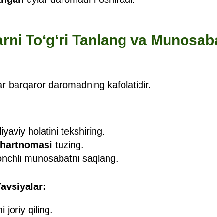
larni To‘g‘ri Tanlang va Munosab
lar barqaror daromadning kafolatidir.
iyaviy holatini tekshiring.
shartnomasi
tuzing.
onchli munosabatni saqlang.
avsiyalar:
ni joriy qiling.