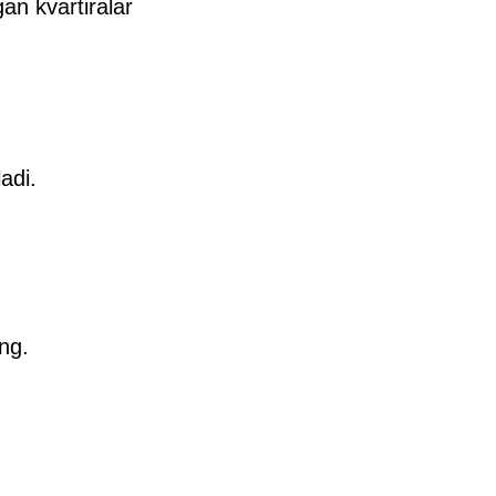
an kvartiralar
adi.
ing.