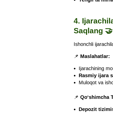
4. Ijarachi
Saqlang 🤝
Ishonchli ijarachi
📌
Maslahatlar:
Ijarachining mol
Rasmiy ijara 
Muloqot va ish
📌
Qo‘shimcha T
Depozit tizimi