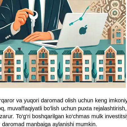
arqaror va yuqori daromad olish uchun keng imkoni
q, muvaffaqiyatli bo‘lish uchun puxta rejalashtirish, 
 zarur. To‘g‘ri boshqarilgan ko‘chmas mulk investits
r daromad manbaiga aylanishi mumkin.