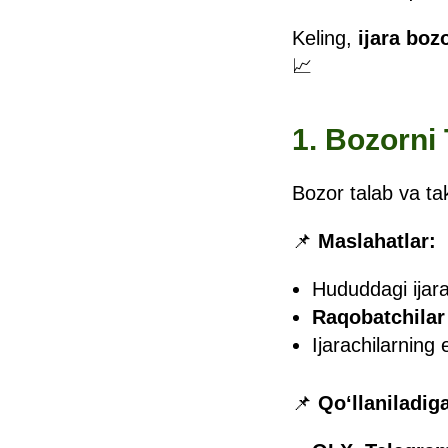
Keling,
ijara boz
📈
1. Bozorni 
Bozor talab va tak
📌
Maslahatlar:
Hududdagi ijar
Raqobatchilar
Ijarachilarning 
📌
Qo‘llaniladig