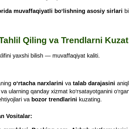
orida muvaffaqiyatli bo‘lishning asosiy sirlari
bi
Tahlil Qiling va Trendlarni Kuzat
lifini yaxshi bilish — muvaffaqiyat kaliti.
aning
o‘rtacha narxlarini
va
talab darajasini
aniql
va ularning qanday xizmat ko‘rsatayotganini o‘rgan
ehtiyojlari va
bozor trendlarini
kuzating.
an Vositalar: