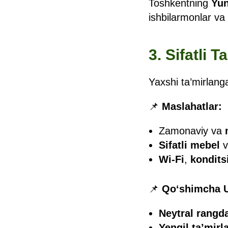
Toshkentning
Yu
ishbilarmonlar va 
3. Sifatli 
Yaxshi ta’mirlanga
📌
Maslahatlar:
Zamonaviy va
Sifatli mebel
Wi-Fi
,
kondits
📌
Qo‘shimcha U
Neytral rangda
Yengil ta’mir