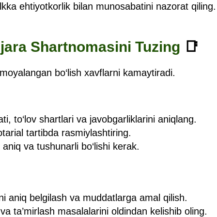
lkka ehtiyotkorlik bilan munosabatini nazorat qiling.
Ijara Shartnomasini Tuzing
📑
imoyalangan bo‘lish xavflarni kamaytiradi.
i, to‘lov shartlari va javobgarliklarini aniqlang.
arial tartibda rasmiylashtiring.
aniq va tushunarli bo‘lishi kerak.
ni aniq belgilash va muddatlarga amal qilish.
va ta’mirlash masalalarini oldindan kelishib oling.