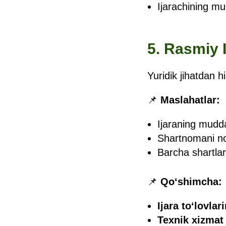
Ijarachining mu
5. Rasmiy 
Yuridik jihatdan h
📌
Maslahatlar:
Ijaraning muddat
Shartnomani not
Barcha shartlar 
📌
Qo‘shimcha:
Ijara to‘lovlari
Texnik xizmat