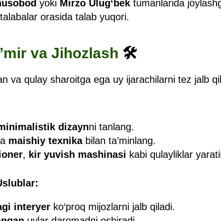
nusobod
yoki
Mirzo Ulug‘bek
tumanlarida joylashg
talabalar orasida talab yuqori.
Ta’mir va Jihozlash
🛠
n va qulay sharoitga ega uy ijarachilarni tez jalb qil
minimalistik dizayn
ni tanlang.
va
maishiy texnika
bilan ta’minlang.
ioner
,
kir yuvish mashinasi
kabi qulayliklar yarat
slublar:
gi interyer
ko‘proq mijozlarni jalb qiladi.
langan
uylar daromadni oshiradi.