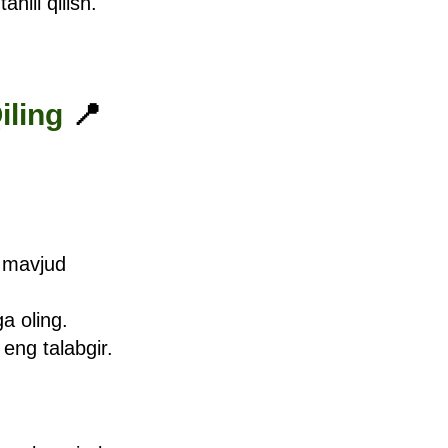
ahlil qilish.
iling
📍
mavjud
ga oling.
eng talabgir.