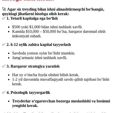
🚀
Agar siz treyding bilan ishni almashtirmoqchi bo‘lsangiz,
quyidagi jihatlarni hisobga olish kerak:
✅
1. Yetarli kapitalga ega bo‘lish
$500 yoki $1,000 bilan ishni tashlash xavfli.
Kamida $10,000 – $50,000 bo‘lsa, barqaror daromad olish
imkoniyati oshadi.
✅
2. 6-12 oylik zahira kapital tayyorlash
Savdoda yomon oylar bo‘lishi mumkin.
Jamg‘armasiz ishni tashlash xavfli.
✅
3. Barqaror strategiya yaratish
Har oy o‘rtacha foyda olishni bilish kerak.
1-2 yil davomida muvaffaqiyatli savdo qilish tajribasi bo‘lishi
kerak.
✅
4. Psixologik tayyorgarlik
Treyderlar o‘zgaruvchan bozorga moslashishi va bosimni
yengishi kerak.