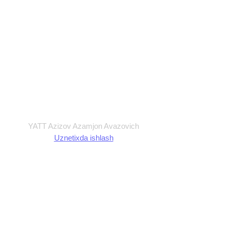
Maxfiylik siyosati
Ommaviy Oferta
Foydalanish shartlari
Shartnoma
YATT Azizov Azamjon Avazovich
Uznetixda ishlash