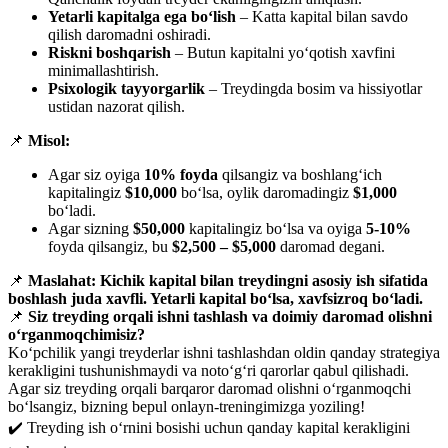
Yetarli kapitalga ega bo‘lish
– Katta kapital bilan savdo
qilish daromadni oshiradi.
Riskni boshqarish
– Butun kapitalni yo‘qotish xavfini
minimallashtirish.
Psixologik tayyorgarlik
– Treydingda bosim va hissiyotlar
ustidan nazorat qilish.
📌
Misol:
Agar siz oyiga
10% foyda
qilsangiz va boshlang‘ich
kapitalingiz
$10,000
bo‘lsa, oylik daromadingiz
$1,000
bo‘ladi.
Agar sizning
$50,000
kapitalingiz bo‘lsa va oyiga
5-10%
foyda qilsangiz, bu
$2,500 – $5,000
daromad degani.
📌
Maslahat:
Kichik kapital bilan treydingni asosiy ish sifatida
boshlash juda xavfli. Yetarli kapital bo‘lsa, xavfsizroq bo‘ladi.
📌
Siz treyding orqali ishni tashlash va doimiy daromad olishni
o‘rganmoqchimisiz?
Ko‘pchilik yangi treyderlar ishni tashlashdan oldin qanday strategiya
kerakligini tushunishmaydi va noto‘g‘ri qarorlar qabul qilishadi.
Agar siz treyding orqali barqaror daromad olishni o‘rganmoqchi
bo‘lsangiz, bizning bepul onlayn-treningimizga yoziling!
✔️ Treyding ish o‘rnini bosishi uchun qanday kapital kerakligini