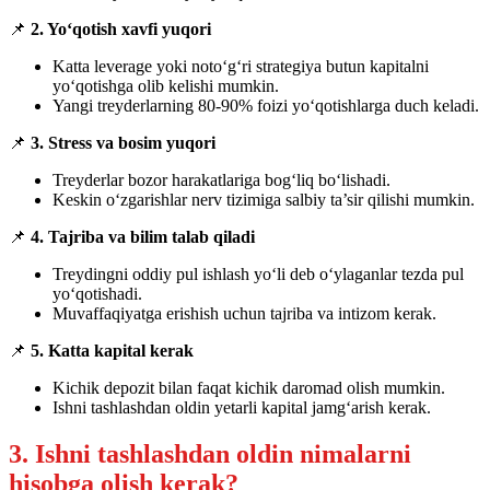
📌
2. Yo‘qotish xavfi yuqori
Katta leverage yoki noto‘g‘ri strategiya butun kapitalni
yo‘qotishga olib kelishi mumkin.
Yangi treyderlarning 80-90% foizi yo‘qotishlarga duch keladi.
📌
3. Stress va bosim yuqori
Treyderlar bozor harakatlariga bog‘liq bo‘lishadi.
Keskin o‘zgarishlar nerv tizimiga salbiy ta’sir qilishi mumkin.
📌
4. Tajriba va bilim talab qiladi
Treydingni oddiy pul ishlash yo‘li deb o‘ylaganlar tezda pul
yo‘qotishadi.
Muvaffaqiyatga erishish uchun tajriba va intizom kerak.
📌
5. Katta kapital kerak
Kichik depozit bilan faqat kichik daromad olish mumkin.
Ishni tashlashdan oldin yetarli kapital jamg‘arish kerak.
3. Ishni tashlashdan oldin nimalarni
hisobga olish kerak?