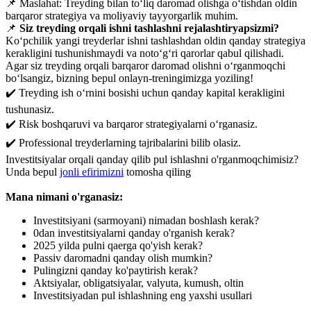
📌 Maslahat: Treyding bilan to‘liq daromad olishga o‘tishdan oldin
barqaror strategiya va moliyaviy tayyorgarlik muhim.
📌
Siz treyding orqali ishni tashlashni rejalashtiryapsizmi?
Ko‘pchilik yangi treyderlar ishni tashlashdan oldin qanday strategiya
kerakligini tushunishmaydi va noto‘g‘ri qarorlar qabul qilishadi.
Agar siz treyding orqali barqaror daromad olishni o‘rganmoqchi
bo‘lsangiz, bizning bepul onlayn-treningimizga yoziling!
✔️ Treyding ish o‘rnini bosishi uchun qanday kapital kerakligini
tushunasiz.
✔️ Risk boshqaruvi va barqaror strategiyalarni o‘rganasiz.
✔️ Professional treyderlarning tajribalarini bilib olasiz.
Investitsiyalar orqali qanday qilib pul ishlashni o'rganmoqchimisiz?
Unda bepul
jonli efirimizni
tomosha qiling
Mana nimani o'rganasiz:
Investitsiyani (sarmoyani) nimadan boshlash kerak?
0dan investitsiyalarni qanday o'rganish kerak?
2025 yilda pulni qaerga qo'yish kerak?
Passiv daromadni qanday olish mumkin?
Pulingizni qanday ko'paytirish kerak?
Aktsiyalar, obligatsiyalar, valyuta, kumush, oltin
Investitsiyadan pul ishlashning eng yaxshi usullari