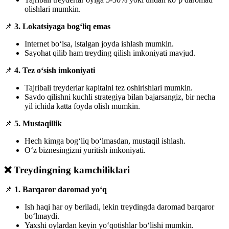
olishlari mumkin.
📌
3. Lokatsiyaga bog‘liq emas
Internet bo‘lsa, istalgan joyda ishlash mumkin.
Sayohat qilib ham treyding qilish imkoniyati mavjud.
📌
4. Tez o‘sish imkoniyati
Tajribali treyderlar kapitalni tez oshirishlari mumkin.
Savdo qilishni kuchli strategiya bilan bajarsangiz, bir necha
yil ichida katta foyda olish mumkin.
📌
5. Mustaqillik
Hech kimga bog‘liq bo‘lmasdan, mustaqil ishlash.
O‘z biznesingizni yuritish imkoniyati.
❌ Treydingning kamchiliklari
📌
1. Barqaror daromad yo‘q
Ish haqi har oy beriladi, lekin treydingda daromad barqaror
bo‘lmaydi.
Yaxshi oylardan keyin yo‘qotishlar bo‘lishi mumkin.