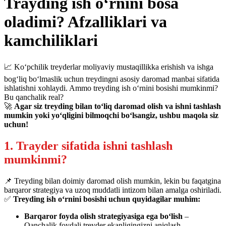
Trayding ish o‘rnini bosa
oladimi? Afzalliklari va
kamchiliklari
📈 Ko‘pchilik treyderlar moliyaviy mustaqillikka erishish va ishga
bog‘liq bo‘lmaslik uchun treydingni asosiy daromad manbai sifatida
ishlatishni xohlaydi. Ammo treyding ish o‘rnini bosishi mumkinmi?
Bu qanchalik real?
🚀
Agar siz treyding bilan to‘liq daromad olish va ishni tashlash
mumkin yoki yo‘qligini bilmoqchi bo‘lsangiz, ushbu maqola siz
uchun!
1. Trayder sifatida ishni tashlash
mumkinmi?
📌 Treyding bilan doimiy daromad olish mumkin, lekin bu faqatgina
barqaror strategiya va uzoq muddatli intizom bilan amalga oshiriladi.
✅
Treyding ish o‘rnini bosishi uchun quyidagilar muhim:
Barqaror foyda olish strategiyasiga ega bo‘lish
–
Qanchalik foydali treyder ekanligingizni aniqlash.