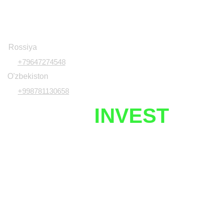
Rossiya
+79647274548
O'zbekiston
+998781130658
UZNETIX
INVEST
Javobgarlikdan voz kechish
Investitsiya