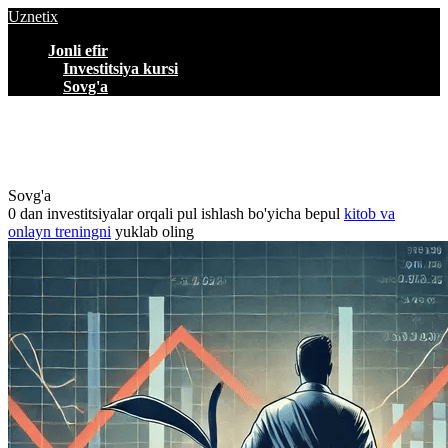
Uznetix
Jonli efir
Investitsiya kursi
Sovg'a
Sovg'a
0 dan investitsiyalar orqali pul ishlash bo'yicha bepul
kitob va
onlayn treningni
yuklab oling