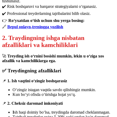
tushunasiz.
✔️ Risk boshqaruvi va barqaror strategiyalarni o‘rganasiz.
✔️ Professional treyderlarning tajribalarini bilib olasiz.
👉
Ro‘yxatdan o‘tish uchun shu yerga bosing:
🔗
Bepul onlayn-treningga yozilish
2. Traydingning ishga nisbatan
afzalliklari va kamchiliklari
🚀
Treyding ish o‘rnini bosishi mumkin, lekin u o‘ziga xos
afzallik va kamchiliklarga ega.
✅ Treydingning afzalliklari
📌
1. Ish vaqtini o‘zingiz boshqarasiz
O‘zingiz istagan vaqtda savdo qilishingiz mumkin.
Kun bo‘yi ofisda o‘tirishga hojat yo‘q.
📌
2. Cheksiz daromad imkoniyati
I
sh haqi doimiy bo‘lsa, treydingda daromad cheklanmagan.
Tajribali treyderlar oyiga 5-30% yoki undan ko‘p daromad