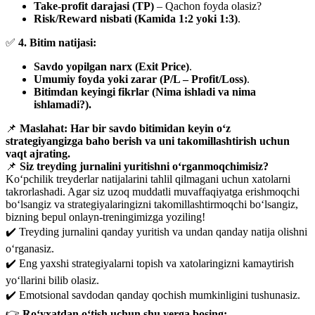
Take-profit darajasi (TP)
– Qachon foyda olasiz?
Risk/Reward nisbati (Kamida 1:2 yoki 1:3)
.
✅
4. Bitim natijasi:
Savdo yopilgan narx (Exit Price)
.
Umumiy foyda yoki zarar (P/L – Profit/Loss)
.
Bitimdan keyingi fikrlar (Nima ishladi va nima
ishlamadi?).
📌
Maslahat:
Har bir savdo bitimidan keyin o‘z
strategiyangizga baho berish va uni takomillashtirish uchun
vaqt ajrating.
📌
Siz treyding jurnalini yuritishni o‘rganmoqchimisiz?
Ko‘pchilik treyderlar natijalarini tahlil qilmagani uchun xatolarni
takrorlashadi. Agar siz uzoq muddatli muvaffaqiyatga erishmoqchi
bo‘lsangiz va strategiyalaringizni takomillashtirmoqchi bo‘lsangiz,
bizning bepul onlayn-treningimizga yoziling!
✔️ Treyding jurnalini qanday yuritish va undan qanday natija olishni
o‘rganasiz.
✔️ Eng yaxshi strategiyalarni topish va xatolaringizni kamaytirish
yo‘llarini bilib olasiz.
✔️ Emotsional savdodan qanday qochish mumkinligini tushunasiz.
👉
Ro‘yxatdan o‘tish uchun shu yerga bosing: