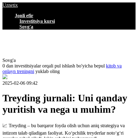
Uznetix
Jonli efir
Investitsiya kursi
Sovg'a
Sovg'a
0 dan investitsiyalar orqali pul ishlash bo'yicha bepul
kitob va
onlayn treningni
yuklab oling
2025-02-06 09:42
Treyding jurnali: Uni qanday
yuritish va nega u muhim?
📈 Treyding – bu barqaror foyda olish uchun aniq strategiya va
intizom talab qiladigan faoliyat. Ko‘pchilik treyderlar noto‘g‘ri