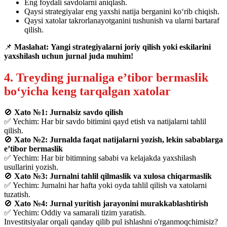
Eng foydali savdolarni aniqlash.
Qaysi strategiyalar eng yaxshi natija berganini ko‘rib chiqish.
Qaysi xatolar takrorlanayotganini tushunish va ularni bartaraf
qilish.
📌
Maslahat:
Yangi strategiyalarni joriy qilish yoki eskilarini
yaxshilash uchun jurnal juda muhim!
4. Treyding jurnaliga e’tibor bermaslik
bo‘yicha keng tarqalgan xatolar
🚫
Xato №1: Jurnalsiz savdo qilish
✅ Yechim: Har bir savdo bitimini qayd etish va natijalarni tahlil
qilish.
🚫
Xato №2: Jurnalda faqat natijalarni yozish, lekin sabablarga
e’tibor bermaslik
✅ Yechim: Har bir bitimning sababi va kelajakda yaxshilash
usullarini yozish.
🚫
Xato №3: Jurnalni tahlil qilmaslik va xulosa chiqarmaslik
✅ Yechim: Jurnalni har hafta yoki oyda tahlil qilish va xatolarni
tuzatish.
🚫
Xato №4: Jurnal yuritish jarayonini murakkablashtirish
✅ Yechim: Oddiy va samarali tizim yaratish.
Investitsiyalar orqali qanday qilib pul ishlashni o'rganmoqchimisiz?