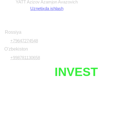
YATT Azizov Azamjon Avazovich
Uznetixda ishlash
Rossiya
+79647274548
O'zbekiston
+998781130658
UZNETIX
INVEST
Javobgarlikdan voz kechish
Investitsiya