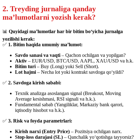
2. Treyding jurnaliga qanday
ma’lumotlarni yozish kerak?
📊
Quyidagi ma’lumotlar har bir bitim bo‘yicha jurnalga
yozilishi kerak:
✅
1. Bitim haqida umumiy ma’lumot:
Savdo sanasi va vaqti
– Qachon ochilgan va yopilgan?
Aktiv
– EUR/USD, BTC/USD, AAPL, XAU/USD va h.k.
Bitim turi
– Buy (Long) yoki Sell (Short).
Lot hajmi
– Necha lot yoki kontrakt savdoga qo‘yildi?
✅
2. Savdoga kirish sababi:
Texnik analizga asoslangan signal (Breakout, Moving
Average kesishmasi, RSI signali va h.k.).
Fundamental sabab (Yangiliklar, Markaziy bank qarori,
iqtisodiy hisobot va h.k.).
✅
3. Risk va foyda parametrlari:
Kirish narxi (Entry Price)
– Pozitsiya ochilgan narx.
Stop-loss darajasi (SL)
– Qanchalik yo‘qotishga tayyorsiz?