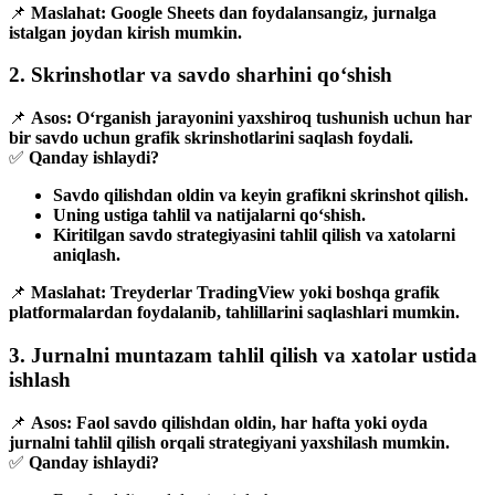
📌
Maslahat:
Google Sheets dan foydalansangiz, jurnalga
istalgan joydan kirish mumkin.
2. Skrinshotlar va savdo sharhini qo‘shish
📌
Asos:
O‘rganish jarayonini yaxshiroq tushunish uchun har
bir savdo uchun grafik skrinshotlarini saqlash foydali.
✅
Qanday ishlaydi?
Savdo qilishdan oldin va keyin grafikni skrinshot qilish.
Uning ustiga tahlil va natijalarni qo‘shish.
Kiritilgan savdo strategiyasini tahlil qilish va xatolarni
aniqlash.
📌
Maslahat:
Treyderlar TradingView yoki boshqa grafik
platformalardan foydalanib, tahlillarini saqlashlari mumkin.
3. Jurnalni muntazam tahlil qilish va xatolar ustida
ishlash
📌
Asos:
Faol savdo qilishdan oldin, har hafta yoki oyda
jurnalni tahlil qilish orqali strategiyani yaxshilash mumkin.
✅
Qanday ishlaydi?