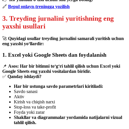
🔗
Bepul onlayn-treningga yozilish
3. Treyding jurnalini yuritishning eng
yaxshi usullari
🚀
Quyidagi usullar treyding jurnalini samarali yuritish uchun
eng yaxshi yo‘llardir:
1. Excel yoki Google Sheets dan foydalanish
📌
Asos:
Har bir bitimni to‘g‘ri tahlil qilish uchun Excel yoki
Google Sheets eng yaxshi vositalardan biridir.
✅
Qanday ishlaydi?
Har bir ustunga savdo parametrlari kiritiladi:
Savdo sanasi
Aktiv
Kirish va chiqish narxi
Stop-loss va take-profit
Foyda yoki zarar
Shakllar va diagrammalar yordamida natijalarni vizual
tahlil qilish.