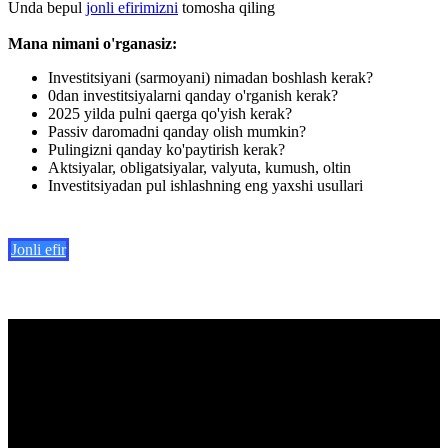
Unda bepul
jonli efirimizni
tomosha qiling
Mana nimani o'rganasiz:
Investitsiyani (sarmoyani) nimadan boshlash kerak?
0dan investitsiyalarni qanday o'rganish kerak?
2025 yilda pulni qaerga qo'yish kerak?
Passiv daromadni qanday olish mumkin?
Pulingizni qanday ko'paytirish kerak?
Aktsiyalar, obligatsiyalar, valyuta, kumush, oltin
Investitsiyadan pul ishlashning eng yaxshi usullari
Jonli efir