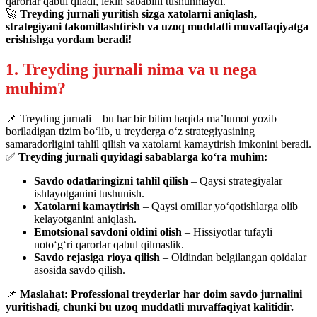
qarorlar qabul qiladi, lekin sababini tushunmaydi.
🚀
Treyding jurnali yuritish sizga xatolarni aniqlash,
strategiyani takomillashtirish va uzoq muddatli muvaffaqiyatga
erishishga yordam beradi!
1. Treyding jurnali nima va u nega
muhim?
📌 Treyding jurnali – bu har bir bitim haqida ma’lumot yozib
boriladigan tizim bo‘lib, u treyderga o‘z strategiyasining
samaradorligini tahlil qilish va xatolarni kamaytirish imkonini beradi.
✅
Treyding jurnali quyidagi sabablarga ko‘ra muhim:
Savdo odatlaringizni tahlil qilish
– Qaysi strategiyalar
ishlayotganini tushunish.
Xatolarni kamaytirish
– Qaysi omillar yo‘qotishlarga olib
kelayotganini aniqlash.
Emotsional savdoni oldini olish
– Hissiyotlar tufayli
noto‘g‘ri qarorlar qabul qilmaslik.
Savdo rejasiga rioya qilish
– Oldindan belgilangan qoidalar
asosida savdo qilish.
📌
Maslahat:
Professional treyderlar har doim savdo jurnalini
yuritishadi, chunki bu uzoq muddatli muvaffaqiyat kalitidir.