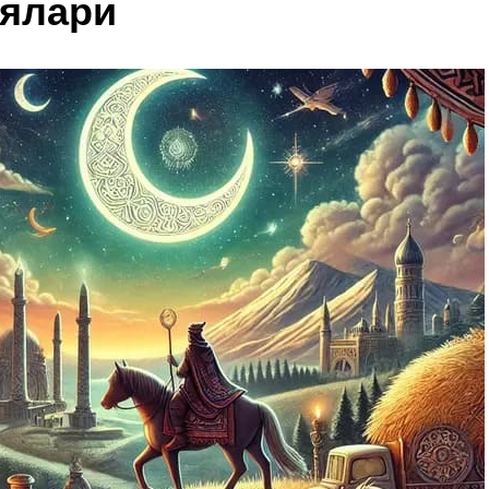
иялари