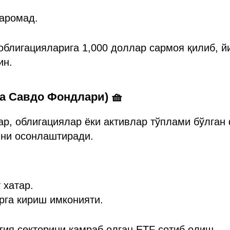
даромад.
блигацияларига 1,000 доллар сармоя қилиб, й
ин.
жа Савдо Фондлари) 🧺
ар, облигациялар ёки активлар тўплами бўлган
ни осонлаштиради.
 хатар.
рга кириш имконияти.
ия секторини қамраб олган ETF сотиб олиш.