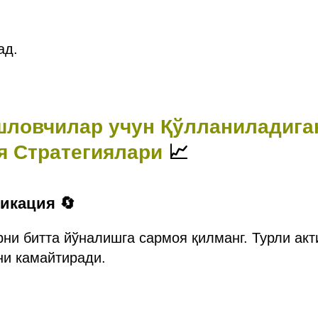
ад.
ошловчилар учун Қўлланиладига
я Стратегиялари
📈
икация 🔄
ни битта йўналишга сармоя қилманг. Турли ак
ни камайтиради.