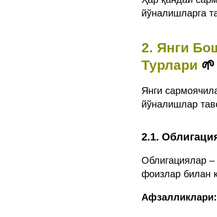
йўналишларга т
2. Янги Б
Турлари
🌱
Янги сармоячила
йўналишлар тав
2.1. Облигаци
Облигациялар – 
фоизлар билан 
Афзалликлари: