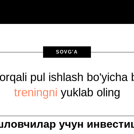
SOVG'A
 orqali pul ishlash bo'yicha
treningni
yuklab oling
шловчилар учун инвести