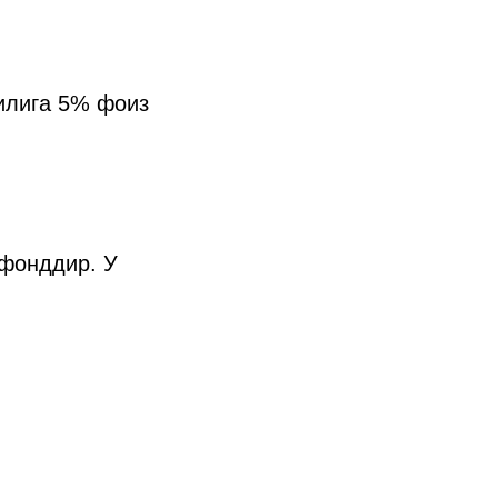
илига 5% фоиз
 фонддир. У