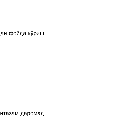
дан фойда кўриш
унтазам даромад