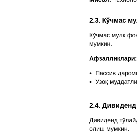
2.3. Кўчмас м
Кўчмас мулк фо
мумкин.
Афзалликлари:
Пассив даром
Узоқ муддатли
2.4. Дивиденд
Дивиденд тўлай
олиш мумкин.