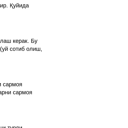
ир. Қуйида
лаш керак. Бу
(уй сотиб олиш,
и сармоя
ларни сармоя
ни турли