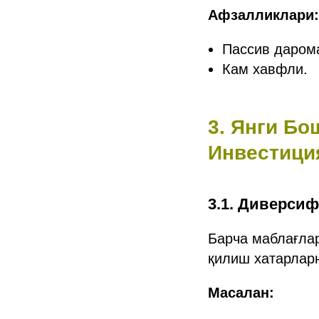
Афзалликлари:
Пассив даром
Кам хавфли.
3. Янги Б
Инвестици
3.1. Диверсиф
Барча маблағлар
қилиш хатарлар
Масалан: