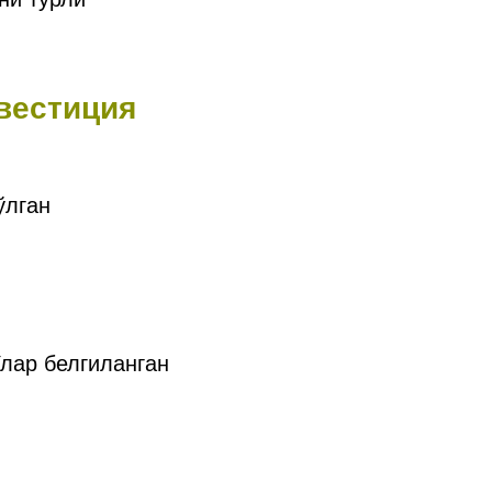
вестиция
ўлган
Улар белгиланган