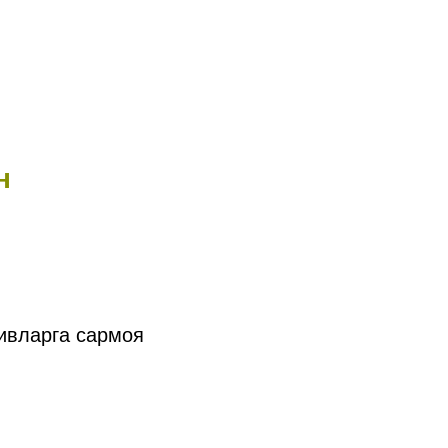
н
тивларга сармоя