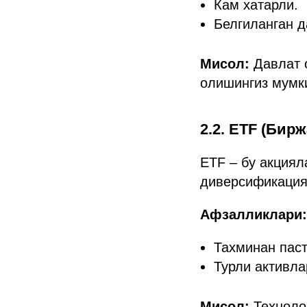
Кам хатарли.
Белгиланган 
Мисол:
Давлат о
олишингиз мумк
2.2. ETF (Бир
ETF – бу акциял
диверсификация
Афзалликлари:
Тахминан паст
Турли активла
Мисол:
Технолог