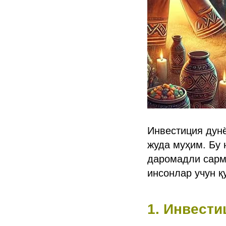
Инвестиция дунё
жуда муҳим. Бу 
даромадли сарм
инсонлар учун қ
1. Инвест