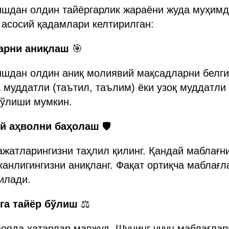
ишдан олдин тайёргарлик жараёни жуда муҳимд
 асосий қадамлари келтирилган:
ларни аниқлаш
🎯
ишдан олдин аниқ молиявий мақсадларни белги
 муддатли (таътил, таълим) ёки узоқ муддатли 
бўлиши мумкин.
ий аҳволни баҳолаш
🛡️
жатларингизни таҳлил қилинг. Қандай маблағн
канлигингизни аниқланг. Фақат ортиқча маблағ
илади.
рга тайёр бўлиш
⚖️
ояда хатарлар мавжуд. Шунинг учун маблағлар