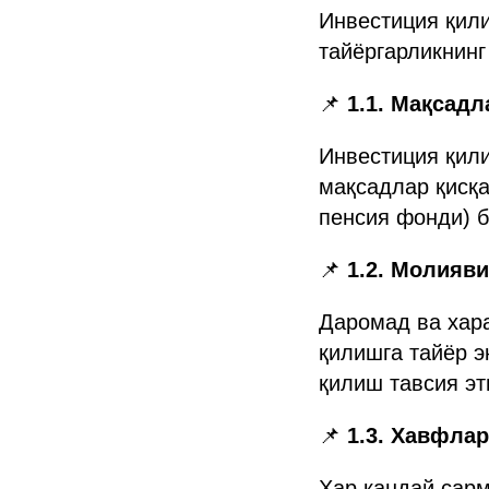
Инвестиция қил
тайёргарликнинг
📌
1.1. Мақсад
Инвестиция қил
мақсадлар қисқа
пенсия фонди) 
📌
1.2. Молияв
Даромад ва хара
қилишга тайёр э
қилиш тавсия эт
📌
1.3. Хавфла
Ҳар қандай сарм