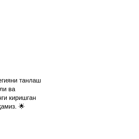
тегияни танлаш
ли ва
нги киришган
амиз. 🌟