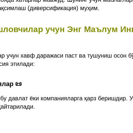
ақсимлаш (диверсификация) муҳим.
ошловчилар учун Энг Маълум Ин
р учун хавф даражаси паст ва тушуниш осон б
сия этилади:
ялар 📜
бу давлат ёки компанияларга қарз беришдир. 
қайтарилади.