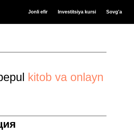
Jonli efir
Investitsiya kursi
Sovg'a
 bepul
kitob va onlayn
ция