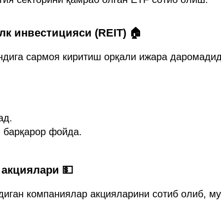
улк инвестицияси (REIT) 🏠
ндига сармоя киритиш орқали ижара даромади
ад.
 барқарор фойда.
 акциялари 💵
диган компаниялар акцияларини сотиб олиб, м