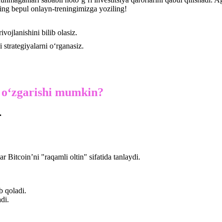
ning bepul onlayn-treningimizga yoziling!
ivojlanishini bilib olasiz.
strategiyalarni o‘rganasiz.
y o‘zgarishi mumkin?
.
r Bitcoin’ni "raqamli oltin" sifatida tanlaydi.
b qoladi.
di.