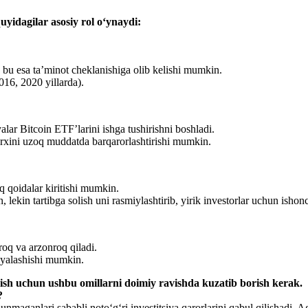
quyidagilar asosiy rol o‘ynaydi:
, bu esa ta’minot cheklanishiga olib kelishi mumkin.
16, 2020 yillarda).
lar Bitcoin ETF’larini ishga tushirishni boshladi.
 narxini uzoq muddatda barqarorlashtirishi mumkin.
 qoidalar kiritishi mumkin.
lekin tartibga solish uni rasmiylashtirib, yirik investorlar uchun ishon
roq va arzonroq qiladi.
siyalashishi mumkin.
nish uchun ushbu omillarni doimiy ravishda kuzatib borish kerak.
?
nmaganlari sababli noto‘g‘ri investitsiya qarorlarini qabul qilishadi. Ag