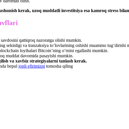
iv daromad olish.
ushunish kerak, uzoq muddatli investitsiya esa kamroq stress bilan
avflari
avdosini qattiqroq nazoratga olishi mumkin.
g sekinligi va tranzaksiya to‘lovlarining oshishi muammo tug‘dirishi
ockchain loyihalari Bitcoin’ning o‘rnini egallashi mumkin.
 uzoq muddat davomida pasayishi mumkin.
lish va xavfsiz strategiyalarni tanlash kerak.
 Unda bepul
jonli efirimizni
tomosha qiling