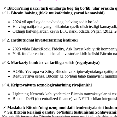
📌
Bitcoin’ning narxi turli omillarga bog‘liq bo‘lib, ular orasida 
✅
1. Bitcoin halving (blok mukofotining yarmi kamayishi)
2024 yil aprel oyida navbatdagi halving sodir bo‘ladi.
Halving natijasida yangi bitkoinlar qazib olish tezligi kamayadi
Oldingi halvinglardan keyin BTC narxi odatda o‘sgan (2012, 20
✅
2. Institutsional investorlarning ishtiroki
2023 yilda BlackRock, Fidelity, Ark Invest kabi yirik kompaniya
Yirik fondlar va institutsional investorlar kirib kelishi Bitcoin
✅
3. Markaziy banklar va tartibga solish (regulyatsiya)
AQSh, Yevropa va Xitoy Bitcoin va kriptovalyutalarga qattiqroq
Regulyatsiya oshsa, Bitcoin’ga bo‘lgan talab kamayishi mumkin, 
✅
4. Kriptovalyuta texnologiyalarining rivojlanishi
Lightning Network kabi yechimlar Bitcoin tranzaksiyalarini tez
Bitcoin DeFi (decentralized finance) va NFT’lar bilan integrat
📌
Maslahat:
Bitcoin’ning uzoq muddatli tendensiyalarini tushu
📌
Siz Bitcoin kelajagi qanday bo‘lishini tushunishni xohlaysizmi
Ko‘pchilik investorlar Bitcoin bozorining uzoq muddatli o‘sishini tushu