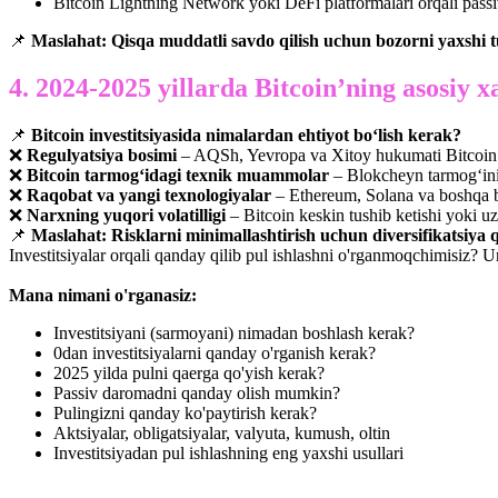
Bitcoin Lightning Network yoki DeFi platformalari orqali pass
📌
Maslahat:
Qisqa muddatli savdo qilish uchun bozorni yaxshi t
4. 2024-2025 yillarda Bitcoin’ning asosiy x
📌
Bitcoin investitsiyasida nimalardan ehtiyot bo‘lish kerak?
❌
Regulyatsiya bosimi
– AQSh, Yevropa va Xitoy hukumati Bitcoin s
❌
Bitcoin tarmog‘idagi texnik muammolar
– Blokcheyn tarmog‘inin
❌
Raqobat va yangi texnologiyalar
– Ethereum, Solana va boshqa bl
❌
Narxning yuqori volatilligi
– Bitcoin keskin tushib ketishi yoki
📌
Maslahat:
Risklarni minimallashtirish uchun diversifikatsiya qi
Investitsiyalar orqali qanday qilib pul ishlashni o'rganmoqchimisiz?
Mana nimani o'rganasiz:
Investitsiyani (sarmoyani) nimadan boshlash kerak?
0dan investitsiyalarni qanday o'rganish kerak?
2025 yilda pulni qaerga qo'yish kerak?
Passiv daromadni qanday olish mumkin?
Pulingizni qanday ko'paytirish kerak?
Aktsiyalar, obligatsiyalar, valyuta, kumush, oltin
Investitsiyadan pul ishlashning eng yaxshi usullari