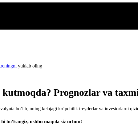
treningni
yuklab oling
ma kutmoqda? Prognozlar va taxm
yuta bo‘lib, uning kelajagi ko‘pchilik treyderlar va investorlarni qizi
chi bo‘lsangiz, ushbu maqola siz uchun!