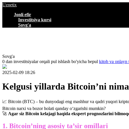
Uznetix
Jonli efir
Investitsiya kursi
Sovg'a
Sovg'a
0 dan investitsiyalar orqali pul ishlash bo'yicha bepul
kitob va onlayn 
2025-02-09 18:26
Kelgusi yillarda Bitcoin’ni ni
📈 Bitcoin (BTC) – bu dunyodagi eng mashhur va qadri yuqori kriptoval
Bitcoin narxi va bozor holati qanday o‘zgarishi mumkin?
🚀
Agar siz Bitcoin kelajagi haqida ekspert prognozlarini bilmoq
1. Bitcoin’ning asosiy ta’sir omillari