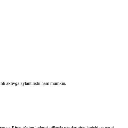
chli aktivga aylantirishi ham mumkin.
ar siz Bitcoin’ning kelgusi yillarda qanday rivojlanishi va qaysi