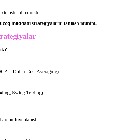
sekinlashishi mumkin.
, uzoq muddatli strategiyalarni tanlash muhim.
trategiyalar
rak?
DCA – Dollar Cost Averaging).
rading, Swing Trading).
dlardan foydalanish.