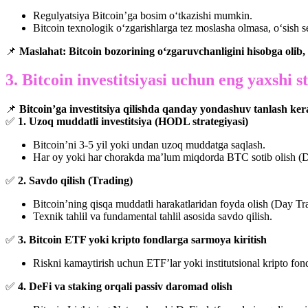
Regulyatsiya Bitcoin’ga bosim o‘tkazishi mumkin.
Bitcoin texnologik o‘zgarishlarga tez moslasha olmasa, o‘sish 
📌
Maslahat:
Bitcoin bozorining o‘zgaruvchanligini hisobga olib
3. Bitcoin investitsiyasi uchun eng yaxshi s
📌
Bitcoin’ga investitsiya qilishda qanday yondashuv tanlash ke
✅
1. Uzoq muddatli investitsiya (HODL strategiyasi)
Bitcoin’ni 3-5 yil yoki undan uzoq muddatga saqlash.
Har oy yoki har chorakda ma’lum miqdorda BTC sotib olish (
✅
2. Savdo qilish (Trading)
Bitcoin’ning qisqa muddatli harakatlaridan foyda olish (Day T
Texnik tahlil va fundamental tahlil asosida savdo qilish.
✅
3. Bitcoin ETF yoki kripto fondlarga sarmoya kiritish
Riskni kamaytirish uchun ETF’lar yoki institutsional kripto fon
✅
4. DeFi va staking orqali passiv daromad olish