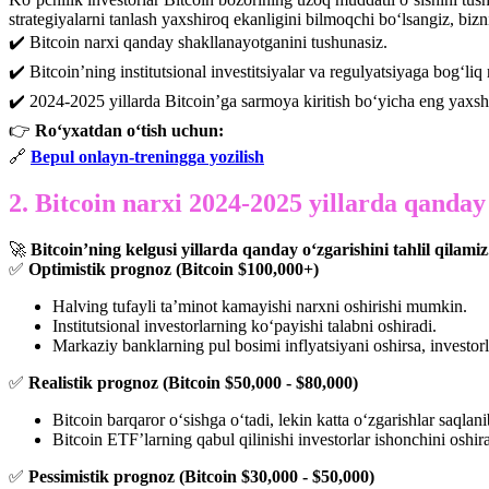
strategiyalarni tanlash yaxshiroq ekanligini bilmoqchi bo‘lsangiz, biz
✔️ Bitcoin narxi qanday shakllanayotganini tushunasiz.
✔️ Bitcoin’ning institutsional investitsiyalar va regulyatsiyaga bog‘liq r
✔️ 2024-2025 yillarda Bitcoin’ga sarmoya kiritish bo‘yicha eng yaxshi 
👉
Ro‘yxatdan o‘tish uchun:
🔗
Bepul onlayn-treningga yozilish
2. Bitcoin narxi 2024-2025 yillarda qanda
🚀
Bitcoin’ning kelgusi yillarda qanday o‘zgarishini tahlil qilamiz
✅
Optimistik prognoz (Bitcoin $100,000+)
Halving tufayli ta’minot kamayishi narxni oshirishi mumkin.
Institutsional investorlarning ko‘payishi talabni oshiradi.
Markaziy banklarning pul bosimi inflyatsiyani oshirsa, investorla
✅
Realistik prognoz (Bitcoin $50,000 - $80,000)
Bitcoin barqaror o‘sishga o‘tadi, lekin katta o‘zgarishlar saqlani
Bitcoin ETF’larning qabul qilinishi investorlar ishonchini oshira
✅
Pessimistik prognoz (Bitcoin $30,000 - $50,000)