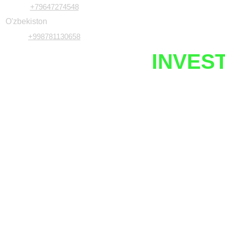
+79647274548
O'zbekiston
+998781130658
UZNETIX
INVES
Javobgarlikdan voz kechish
Investitsiya