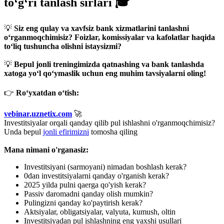
to‘g‘ri tanlash sirlari 🎓
💡
Siz eng qulay va xavfsiz bank xizmatlarini tanlashni
o‘rganmoqchimisiz? Foizlar, komissiyalar va kafolatlar haqida
to‘liq tushuncha olishni istaysizmi?
💡
Bepul jonli treningimizda qatnashing va bank tanlashda
xatoga yo‘l qo‘ymaslik uchun eng muhim tavsiyalarni oling!
👉
Ro‘yxatdan o‘tish:
vebinar.uznetix.com
🚀
Investitsiyalar orqali qanday qilib pul ishlashni o'rganmoqchimisiz?
Unda bepul
jonli efirimizni
tomosha qiling
Mana nimani o'rganasiz:
Investitsiyani (sarmoyani) nimadan boshlash kerak?
0dan investitsiyalarni qanday o'rganish kerak?
2025 yilda pulni qaerga qo'yish kerak?
Passiv daromadni qanday olish mumkin?
Pulingizni qanday ko'paytirish kerak?
Aktsiyalar, obligatsiyalar, valyuta, kumush, oltin
Investitsiyadan pul ishlashning eng yaxshi usullari