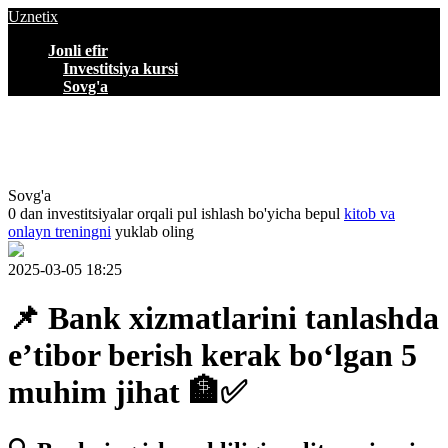
Uznetix
Jonli efir
Investitsiya kursi
Sovg'a
Sovg'a
0 dan investitsiyalar orqali pul ishlash bo'yicha bepul
kitob va
onlayn treningni
yuklab oling
2025-03-05 18:25
📌 Bank xizmatlarini tanlashda
e’tibor berish kerak bo‘lgan 5
muhim jihat 🏦✅