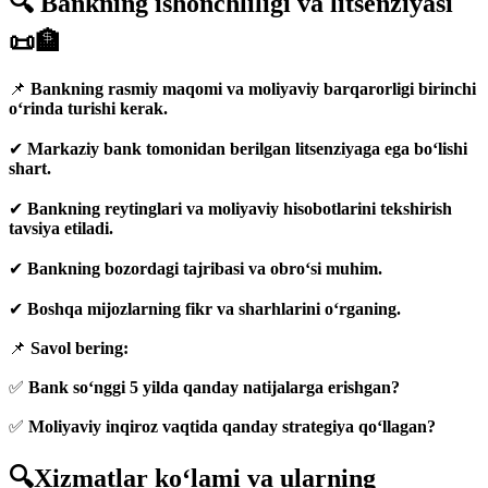
🔍 Bankning ishonchliligi va litsenziyasi
📜🏦
📌
Bankning rasmiy maqomi va moliyaviy barqarorligi birinchi
o‘rinda turishi kerak.
✔
Markaziy bank tomonidan berilgan litsenziyaga ega bo‘lishi
shart.
✔
Bankning reytinglari va moliyaviy hisobotlarini tekshirish
tavsiya etiladi.
✔
Bankning bozordagi tajribasi va obro‘si muhim.
✔
Boshqa mijozlarning fikr va sharhlarini o‘rganing.
📌
Savol bering:
✅
Bank so‘nggi 5 yilda qanday natijalarga erishgan?
✅
Moliyaviy inqiroz vaqtida qanday strategiya qo‘llagan?
🔍Xizmatlar ko‘lami va ularning