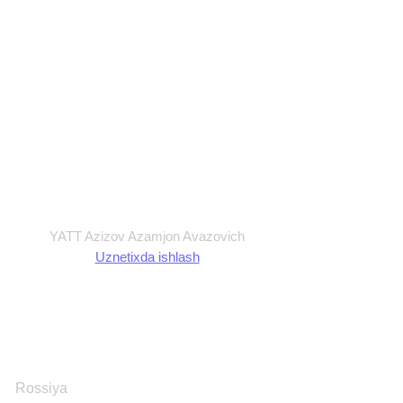
Maxfiylik siyosati
Ommaviy Oferta
Foydalanish shartlari
Shartnoma
YATT Azizov Azamjon Avazovich
Uznetixda ishlash
Rossiya