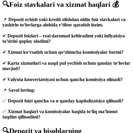
🔍Foiz stavkalari va xizmat haqlari 💰
📌
Depozit ochish yoki kredit olishdan oldin foiz stavkalari va
yashirin to‘lovlarga alohida e’tibor qaratish lozim.
✔
Depozit foizlari – real daromad keltiradimi yoki inflyatsiya
ta’sirini qoplay oladimi?
✔
Xizmat ko‘rsatish uchun qo‘shimcha komissiyalar bormi?
✔
Karta xizmatlari va naqd pul yechish uchun qanday to‘lovlar
mavjud?
✔
Valyuta konvertatsiyasi uchun qancha komissiya olinadi?
📌
Savol bering:
✅
Depozit foizi qancha va u qanday kapitalizatsiya qilinadi?
✅
Xizmat haqlari va komissiyalar haqida to‘liq ma’lumot
taqdim qilinadimi?
🔍Depozit va hisoblarning