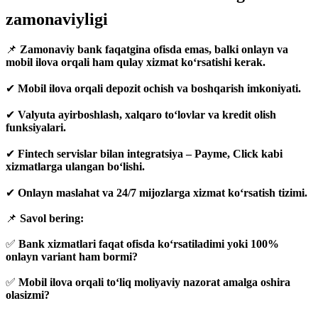
zamonaviyligi
📌
Zamonaviy bank faqatgina ofisda emas, balki onlayn va
mobil ilova orqali ham qulay xizmat ko‘rsatishi kerak.
✔
Mobil ilova orqali depozit ochish va boshqarish imkoniyati.
✔
Valyuta ayirboshlash, xalqaro to‘lovlar va kredit olish
funksiyalari.
✔
Fintech servislar bilan integratsiya – Payme, Click kabi
xizmatlarga ulangan bo‘lishi.
✔
Onlayn maslahat va 24/7 mijozlarga xizmat ko‘rsatish tizimi.
📌
Savol bering:
✅
Bank xizmatlari faqat ofisda ko‘rsatiladimi yoki 100%
onlayn variant ham bormi?
✅
Mobil ilova orqali to‘liq moliyaviy nazorat amalga oshira
olasizmi?