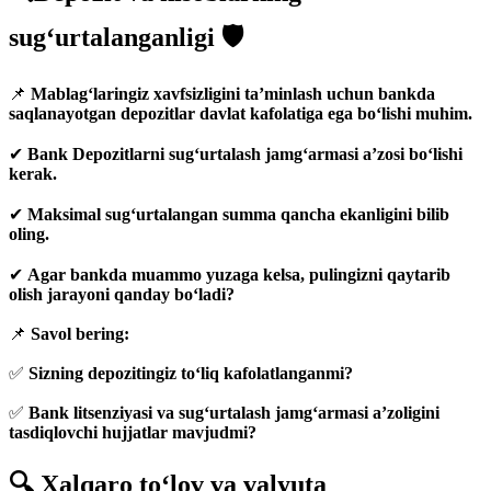
sug‘urtalanganligi 🛡
📌
Mablag‘laringiz xavfsizligini ta’minlash uchun bankda
saqlanayotgan depozitlar davlat kafolatiga ega bo‘lishi muhim.
✔
Bank Depozitlarni sug‘urtalash jamg‘armasi a’zosi bo‘lishi
kerak.
✔
Maksimal sug‘urtalangan summa qancha ekanligini bilib
oling.
✔
Agar bankda muammo yuzaga kelsa, pulingizni qaytarib
olish jarayoni qanday bo‘ladi?
📌
Savol bering:
✅
Sizning depozitingiz to‘liq kafolatlanganmi?
✅
Bank litsenziyasi va sug‘urtalash jamg‘armasi a’zoligini
tasdiqlovchi hujjatlar mavjudmi?
🔍 Xalqaro to‘lov va valyuta