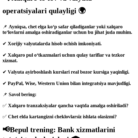
operatsiyalari qulayligi 🌍
📌
Ayniqsa, chet elga ko‘p safar qiladiganlar yoki xalqaro
to‘lovlarni amalga oshiradiganlar uchun bu jihat juda muhim.
✔
Xorijiy valyutalarda hisob ochish imkoniyati.
✔
Xalqaro pul o‘tkazmalari uchun qulay tariflar va tezkor
xizmat.
✔
Valyuta ayirboshlash kurslari real bozor kursiga yaqinligi.
✔
PayPal, Wise, Western Union bilan integratsiya mavjudligi.
📌
Savol bering:
✅
Xalqaro tranzaksiyalar qancha vaqtda amalga oshiriladi?
✅
Chet elda kartangizni cheklovlarsiz ishlata olasizmi?
📢Bepul trening: Bank xizmatlarini