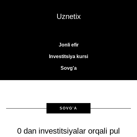
Uznetix
Jonli efir
Investitsiya kursi
Sovg'a
SOVG'A
0 dan investitsiyalar orqali pul