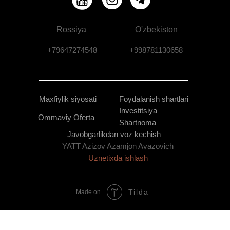
Rossiya
O'zbekiston
+79647274548
+998781130658
Maxfiylik siyosati
Foydalanish shartlari
Investitsiya
Ommaviy Oferta
Shartnoma
Javobgarlikdan voz kechish
YATT Azizov Azamjon Avazovich
Uznetixda ishlash
Tilda
Made on