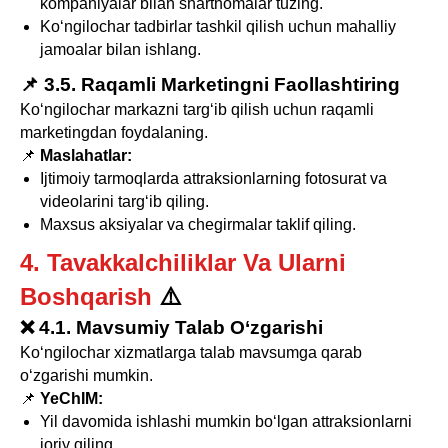
kompaniyalar bilan shartnomalar tuzing.
Ko‘ngilochar tadbirlar tashkil qilish uchun mahalliy
jamoalar bilan ishlang.
📌 3.5. Raqamli Marketingni Faollashtiring
Ko‘ngilochar markazni targ‘ib qilish uchun raqamli
marketingdan foydalaning.
📌
Maslahatlar:
Ijtimoiy tarmoqlarda attraksionlarning fotosurat va
videolarini targ‘ib qiling.
Maxsus aksiyalar va chegirmalar taklif qiling.
4. Tavakkalchiliklar Va Ularni
Boshqarish
⚠️
❌ 4.1. Mavsumiy Talab O‘zgarishi
Ko‘ngilochar xizmatlarga talab mavsumga qarab
o‘zgarishi mumkin.
📌
YeChIM:
Yil davomida ishlashi mumkin bo‘lgan attraksionlarni
joriy qiling.