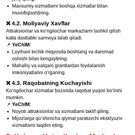
Mavsumiy xizmatlarni boshqa xizmatlar bilan
muvofiqlashtiring.
❌ 4.2. Moliyaviy Xavflar
Attraksionlar va ko‘ngilochar markazlarni tashkil qilish
katta dastlabki sarmoya talab qiladi.
📌
YeChIM:
Loyihani kichik miqyosda boshlang va daromad
oshishi bilan kengaytiring.
Mahalliy va xalqaro grantlardan foydalanish
imkoniyatlarini o‘rganing.
❌ 4.3. Raqobatning Kuchayishi
Ko‘ngilochar xizmatlar bozorida raqobat yuqori bo‘lishi
mumkin.
📌
YeChIM:
Noyob attraksionlar va xizmatlarni taklif qiling.
Mijozlarga qo‘shimcha qiymat yaratuvchi eksklyuziv
xizmatlarni taqdim eting.