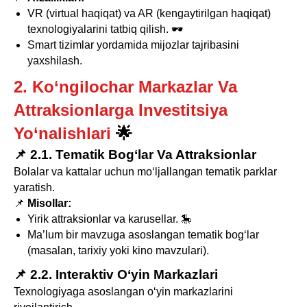
VR (virtual haqiqat) va AR (kengaytirilgan haqiqat)
texnologiyalarini tatbiq qilish. 🕶️
Smart tizimlar yordamida mijozlar tajribasini
yaxshilash.
2. Ko‘ngilochar Markazlar Va
Attraksionlarga Investitsiya
Yo‘nalishlari
🌟
📌 2.1. Tematik Bog‘lar Va Attraksionlar
Bolalar va kattalar uchun mo‘ljallangan tematik parklar
yaratish.
📌
Misollar:
Yirik attraksionlar va karusellar. 🎠
Ma’lum bir mavzuga asoslangan tematik bog‘lar
(masalan, tarixiy yoki kino mavzulari).
📌 2.2. Interaktiv O‘yin Markazlari
Texnologiyaga asoslangan o‘yin markazlarini