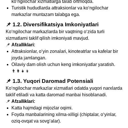
ko‘ngilochar xizmatlarga talab ortmoqda.
Turistik hududlarda attraksionlar va ko‘ngilochar
markazlar muntazam talabga ega.
📌 1.2. Diversifikatsiya Imkoniyatlari
Ko‘ngilochar markazlarda bir vaqtning o‘zida turli
xizmatlarni taklif qilish imkoniyati mavjud.
📌
Afzalliklari:
Attraksionlar, o‘yin zonalari, kinoteatrlar va kafelar bir
joyda jamlangan.
Oilaviy dam olish uchun keng imkoniyatlar yaratish.
👨‍👩‍👧‍👦
📌 1.3. Yuqori Daromad Potensiali
Ko‘ngilochar markazlar xizmatlari odatda yuqori narxlarda
taklif etiladi va katta daromad manbai hisoblanadi.
📌
Afzalliklari:
Katta hajmdagi mijozlar oqimi.
Foyda manbalarining xilma-xilligi (chiptalar, o‘yinlar,
oziq-ovqat va sovg‘alar).