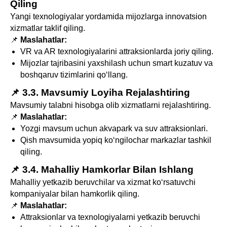
Qiling
Yangi texnologiyalar yordamida mijozlarga innovatsion
xizmatlar taklif qiling.
📌
Maslahatlar:
VR va AR texnologiyalarini attraksionlarda joriy qiling.
Mijozlar tajribasini yaxshilash uchun smart kuzatuv va
boshqaruv tizimlarini qo‘llang.
📌 3.3. Mavsumiy Loyiha Rejalashtiring
Mavsumiy talabni hisobga olib xizmatlarni rejalashtiring.
📌
Maslahatlar:
Yozgi mavsum uchun akvapark va suv attraksionlari.
Qish mavsumida yopiq ko‘ngilochar markazlar tashkil
qiling.
📌 3.4. Mahalliy Hamkorlar Bilan Ishlang
Mahalliy yetkazib beruvchilar va xizmat ko‘rsatuvchi
kompaniyalar bilan hamkorlik qiling.
📌
Maslahatlar:
Attraksionlar va texnologiyalarni yetkazib beruvchi