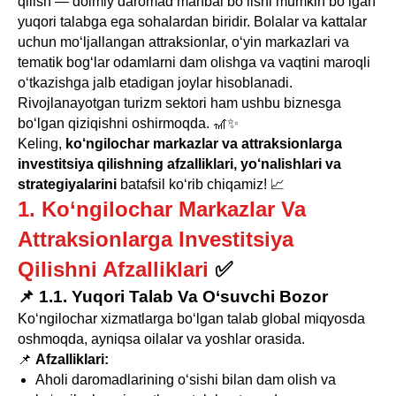
qilish — doimiy daromad manbai bo‘lishi mumkin bo‘lgan
yuqori talabga ega sohalardan biridir. Bolalar va kattalar
uchun mo‘ljallangan attraksionlar, o‘yin markazlari va
tematik bog‘lar odamlarni dam olishga va vaqtini maroqli
o‘tkazishga jalb etadigan joylar hisoblanadi.
Rivojlanayotgan turizm sektori ham ushbu biznesga
bo‘lgan qiziqishni oshirmoqda. 🎢✨
Keling,
ko‘ngilochar markazlar va attraksionlarga
investitsiya qilishning afzalliklari, yo‘nalishlari va
strategiyalarini
batafsil ko‘rib chiqamiz! 📈
1. Ko‘ngilochar Markazlar Va
Attraksionlarga Investitsiya
Qilishni Afzalliklari
✅
📌 1.1. Yuqori Talab Va O‘suvchi Bozor
Ko‘ngilochar xizmatlarga bo‘lgan talab global miqyosda
oshmoqda, ayniqsa oilalar va yoshlar orasida.
📌
Afzalliklari:
Aholi daromadlarining o‘sishi bilan dam olish va