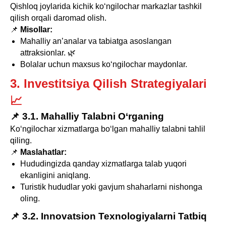
Qishloq joylarida kichik ko‘ngilochar markazlar tashkil
qilish orqali daromad olish.
📌
Misollar:
Mahalliy an’analar va tabiatga asoslangan
attraksionlar. 🌿
Bolalar uchun maxsus ko‘ngilochar maydonlar.
3. Investitsiya Qilish Strategiyalari
📈
📌 3.1. Mahalliy Talabni O‘rganing
Ko‘ngilochar xizmatlarga bo‘lgan mahalliy talabni tahlil
qiling.
📌
Maslahatlar:
Hududingizda qanday xizmatlarga talab yuqori
ekanligini aniqlang.
Turistik hududlar yoki gavjum shaharlarni nishonga
oling.
📌 3.2. Innovatsion Texnologiyalarni Tatbiq