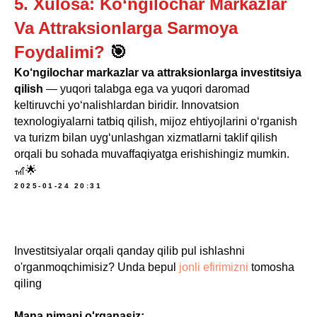
5. Xulosa: Ko‘ngilochar Markazlar
Va Attraksionlarga Sarmoya
Foydalimi?
🎯
Ko‘ngilochar markazlar va attraksionlarga investitsiya
qilish
— yuqori talabga ega va yuqori daromad
keltiruvchi yo‘nalishlardan biridir. Innovatsion
texnologiyalarni tatbiq qilish, mijoz ehtiyojlarini o‘rganish
va turizm bilan uyg‘unlashgan xizmatlarni taklif qilish
orqali bu sohada muvaffaqiyatga erishishingiz mumkin.
🎢🌟
2025-01-24 20:31
Investitsiyalar orqali qanday qilib pul ishlashni
o'rganmoqchimisiz? Unda bepul
jonli efirimizni
tomosha
qiling
Mana nimani o'rganasiz: