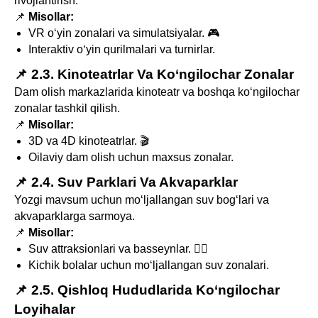
rivojlantirish.
📌
Misollar:
VR o‘yin zonalari va simulatsiyalar. 🎮
Interaktiv o‘yin qurilmalari va turnirlar.
📌 2.3. Kinoteatrlar Va Ko‘ngilochar Zonalar
Dam olish markazlarida kinoteatr va boshqa ko‘ngilochar
zonalar tashkil qilish.
📌
Misollar:
3D va 4D kinoteatrlar. 🎬
Oilaviy dam olish uchun maxsus zonalar.
📌 2.4. Suv Parklari Va Akvaparklar
Yozgi mavsum uchun mo‘ljallangan suv bog‘lari va
akvaparklarga sarmoya.
📌
Misollar:
Suv attraksionlari va basseynlar. 🏊‍♂️
Kichik bolalar uchun mo‘ljallangan suv zonalari.
📌 2.5. Qishloq Hududlarida Ko‘ngilochar
Loyihalar