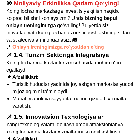
🎯
Moliyaviy Erkinlikka Qadam Qo‘ying!
Ko‘ngilochar markazlarga investitsiya qilish haqida
ko‘proq bilishni xohlaysizmi? Unda
bizning bepul
onlayn treningimizga
qo‘shiling! Bu yerda siz
muvaffaqiyatli ko‘ngilochar biznesni boshlashning sirlari
va strategiyalarini o‘rganasiz. 🎓
🔗
Onlayn treningimizga ro‘yxatdan o‘ting
📌 1.4. Turizm Sektoriga Integratsiya
Ko‘ngilochar markazlar turizm sohasida muhim o‘rin
egallaydi.
📌
Afzalliklari:
Turistik hududlar yaqinida joylashgan markazlar yuqori
mijoz oqimini ta’minlaydi.
Mahalliy aholi va sayyohlar uchun qiziqarli xizmatlar
yaratish.
📌 1.5. Innovatsion Texnologiyalar
Yangi texnologiyalarni qo‘llash orqali attraksionlar va
ko‘ngilochar markazlar xizmatlarini takomillashtirish.
📌
Afzalliklari: