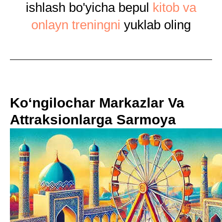
ishlash bo'yicha bepul
kitob va
onlayn treningni
yuklab oling
Ko‘ngilochar Markazlar Va
Attraksionlarga Sarmoya