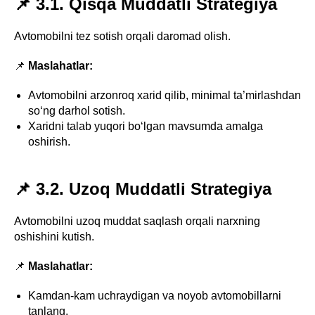
📌 3.1. Qisqa Muddatli Strategiya
Avtomobilni tez sotish orqali daromad olish.
📌
Maslahatlar:
Avtomobilni arzonroq xarid qilib, minimal ta’mirlashdan
so‘ng darhol sotish.
Xaridni talab yuqori bo‘lgan mavsumda amalga
oshirish.
📌 3.2. Uzoq Muddatli Strategiya
Avtomobilni uzoq muddat saqlash orqali narxning
oshishini kutish.
📌
Maslahatlar:
Kamdan-kam uchraydigan va noyob avtomobillarni
tanlang.