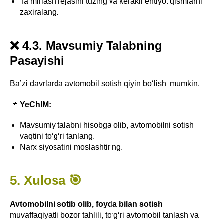
Ta’mirlash rejasini tuzing va kerakli ehtiyot qismlarni
zaxiralang.
❌ 4.3. Mavsumiy Talabning
Pasayishi
Ba’zi davrlarda avtomobil sotish qiyin bo‘lishi mumkin.
📌
YeChIM:
Mavsumiy talabni hisobga olib, avtomobilni sotish
vaqtini to‘g‘ri tanlang.
Narx siyosatini moslashtiring.
5. Xulosa 🎯
Avtomobilni sotib olib, foyda bilan sotish
muvaffaqiyatli bozor tahlili, to‘g‘ri avtomobil tanlash va