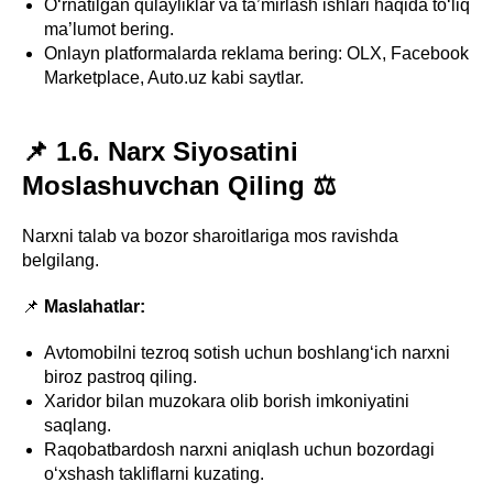
O‘rnatilgan qulayliklar va ta’mirlash ishlari haqida to‘liq
ma’lumot bering.
Onlayn platformalarda reklama bering: OLX, Facebook
Marketplace, Auto.uz kabi saytlar.
📌 1.6. Narx Siyosatini
Moslashuvchan Qiling ⚖️
Narxni talab va bozor sharoitlariga mos ravishda
belgilang.
📌
Maslahatlar:
Avtomobilni tezroq sotish uchun boshlang‘ich narxni
biroz pastroq qiling.
Xaridor bilan muzokara olib borish imkoniyatini
saqlang.
Raqobatbardosh narxni aniqlash uchun bozordagi
o‘xshash takliflarni kuzating.