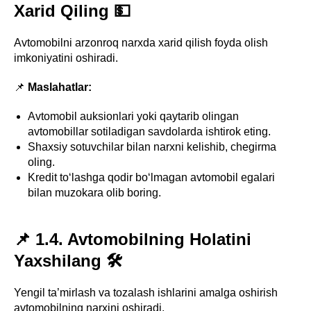
Xarid Qiling 💵
Avtomobilni arzonroq narxda xarid qilish foyda olish
imkoniyatini oshiradi.
📌
Maslahatlar:
Avtomobil auksionlari yoki qaytarib olingan
avtomobillar sotiladigan savdolarda ishtirok eting.
Shaxsiy sotuvchilar bilan narxni kelishib, chegirma
oling.
Kredit to‘lashga qodir bo‘lmagan avtomobil egalari
bilan muzokara olib boring.
📌 1.4. Avtomobilning Holatini
Yaxshilang 🛠️
Yengil ta’mirlash va tozalash ishlarini amalga oshirish
avtomobilning narxini oshiradi.