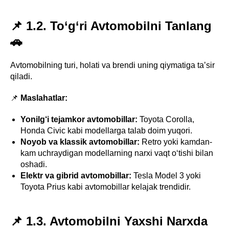
📌 1.2. To‘g‘ri Avtomobilni Tanlang
🚗
Avtomobilning turi, holati va brendi uning qiymatiga ta’sir
qiladi.
📌
Maslahatlar:
Yonilg‘i tejamkor avtomobillar:
Toyota Corolla,
Honda Civic kabi modellarga talab doim yuqori.
Noyob va klassik avtomobillar:
Retro yoki kamdan-
kam uchraydigan modellarning narxi vaqt o‘tishi bilan
oshadi.
Elektr va gibrid avtomobillar:
Tesla Model 3 yoki
Toyota Prius kabi avtomobillar kelajak trendidir.
📌 1.3. Avtomobilni Yaxshi Narxda