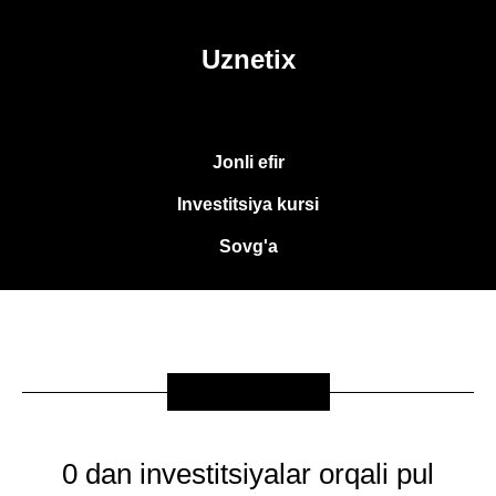
Uznetix
Jonli efir
Investitsiya kursi
Sovg'a
SOVG'A
0 dan investitsiyalar orqali pul