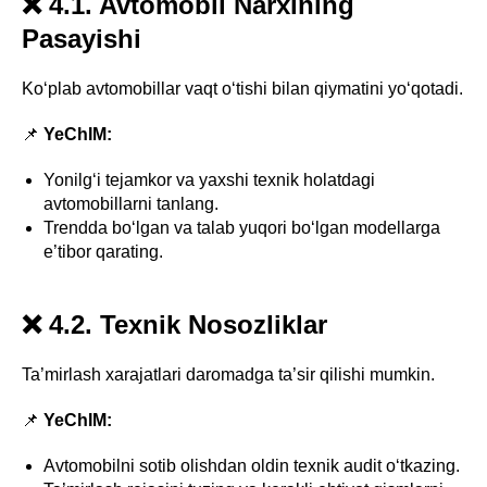
❌ 4.1. Avtomobil Narxining
Pasayishi
Ko‘plab avtomobillar vaqt o‘tishi bilan qiymatini yo‘qotadi.
📌
YeChIM:
Yonilg‘i tejamkor va yaxshi texnik holatdagi
avtomobillarni tanlang.
Trendda bo‘lgan va talab yuqori bo‘lgan modellarga
e’tibor qarating.
❌ 4.2. Texnik Nosozliklar
Ta’mirlash xarajatlari daromadga ta’sir qilishi mumkin.
📌
YeChIM:
Avtomobilni sotib olishdan oldin texnik audit o‘tkazing.