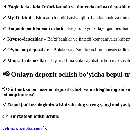
📌
Yaqin kelajakda O‘zbekistonda va dunyoda onlayn depozitlar 
✔
MyID tizimi
– Bir marta identifikatsiya qilib, barcha bank va finte
✔
Raqamli banklar soni ortadi
– Faqat onlayn ishlaydigan neo-ban
✔
Krypto-depozitlar
– Ba’zi banklar va fintech kompaniyalar kripto
✔
O‘yinchoq depozitlar
– Bolalar va o‘smirlar uchun maxsus ta’limiy
✔
Maqsadli depozitlar
– Uy, mashina yoki sayohat uchun maxsus depoz
📢 Onlayn depozit ochish bo‘yicha bepul t
💡
Siz bankka bormasdan depozit ochish va mablag‘laringizni xav
bilmoqchimisiz?
💡
Bepul jonli treningimizda ishtirok eting va eng yangi moliyavi
👉
Ro‘yxatdan o‘tish uchun:
vebinar.uznetix.com
🚀