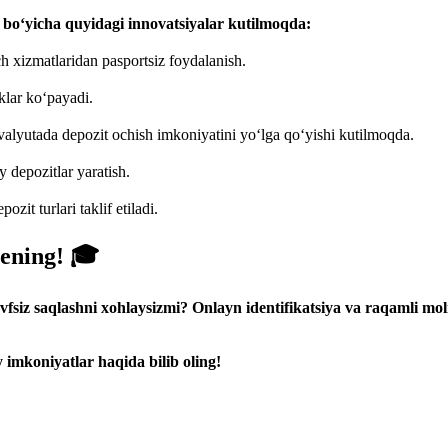
bo‘yicha quyidagi innovatsiyalar kutilmoqda:
ch xizmatlaridan pasportsiz foydalanish.
klar ko‘payadi.
valyutada depozit ochish imkoniyatini yo‘lga qo‘yishi kutilmoqda.
 depozitlar yaratish.
it turlari taklif etiladi.
rening! 🎓
fsiz saqlashni xohlaysizmi? Onlayn identifikatsiya va raqamli mol
y imkoniyatlar haqida bilib oling!