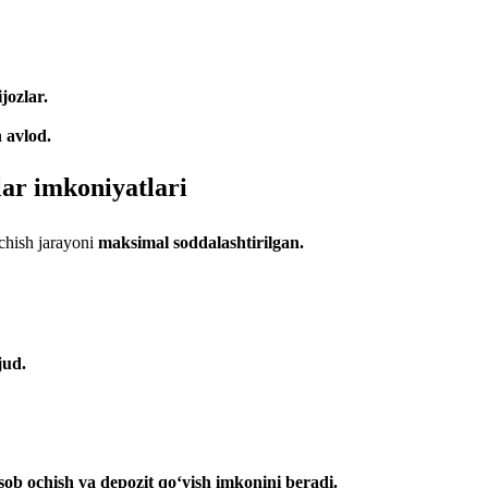
jozlar.
 avlod.
ar imkoniyatlari
chish jarayoni
maksimal soddalashtirilgan.
jud.
b ochish va depozit qo‘yish imkonini beradi.