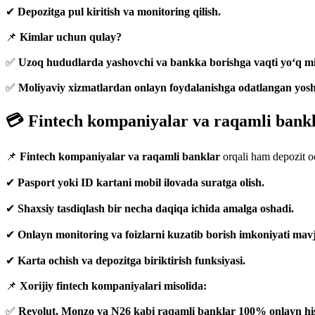
✔
Depozitga pul kiritish va monitoring qilish.
📌
Kimlar uchun qulay?
✅
Uzoq hududlarda yashovchi va bankka borishga vaqti yo‘q mi
✅
Moliyaviy xizmatlardan onlayn foydalanishga odatlangan yosh
💳 Fintech kompaniyalar va raqamli bankl
📌
Fintech kompaniyalar va raqamli banklar
orqali ham depozit o
✔
Pasport yoki ID kartani mobil ilovada suratga olish.
✔
Shaxsiy tasdiqlash bir necha daqiqa ichida amalga oshadi.
✔
Onlayn monitoring va foizlarni kuzatib borish imkoniyati mav
✔
Karta ochish va depozitga biriktirish funksiyasi.
📌
Xorijiy fintech kompaniyalari misolida:
✅
Revolut, Monzo va N26 kabi raqamli banklar 100% onlayn hiso