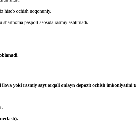
iz hisob ochish noqonuniy.
 shartnoma pasport asosida rasmiylashtiriladi.
soblanadi.
 ilova yoki rasmiy sayt orqali onlayn depozit ochish imkoniyatini
h.
nerlash).