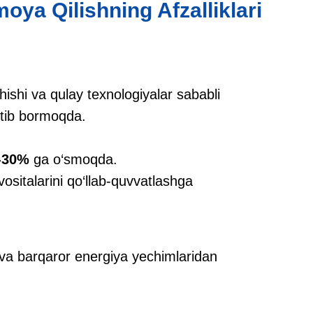
oya Qilishning Afzalliklari
ishi va qulay texnologiyalar sababli
rtib bormoqda.
-30%
ga o‘smoqda.
vositalarini qo‘llab-quvvatlashga
i va barqaror energiya yechimlaridan