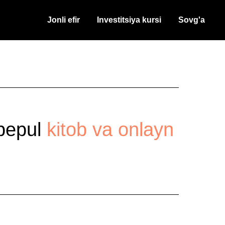
Jonli efir
Investitsiya kursi
Sovg'a
 bepul
kitob va onlayn