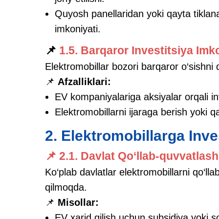
Quyosh panellaridan yoki qayta tikla
imkoniyati.
📌
1.5. Barqaror Investitsiya Imko
Elektromobillar bozori barqaror o‘sishni 
📌
Afzalliklari:
EV kompaniyalariga aksiyalar orqali inv
Elektromobillarni ijaraga berish yoki q
2. Elektromobillarga Inve
📌 2.1. Davlat Qo‘llab-quvvatlas
Ko‘plab davlatlar elektromobillarni qo‘ll
qilmoqda.
📌
Misollar:
EV xarid qilish uchun subsidiya yoki soli