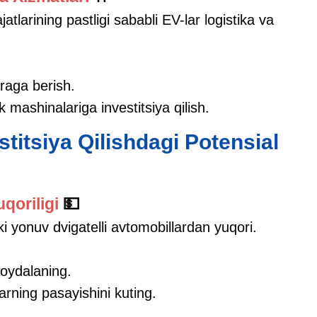
jatlarining pastligi sababli EV-lar logistika va
araga berish.
 mashinalariga investitsiya qilish.
stitsiya Qilishdagi Potensial
qoriligi
💵
ki yonuv dvigatelli avtomobillardan yuqori.
foydalaning.
larning pasayishini kuting.