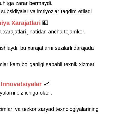
muhitga zarar bermaydi.
subsidiyalar va imtiyozlar taqdim etiladi.
iya Xarajatlari
💵
 xarajatlari jihatidan ancha tejamkor.
 ishlaydi, bu xarajatlarni sezilarli darajada
lar kam bo‘lganligi sababli texnik xizmat
a Innovatsiyalar
📈
alarni o‘z ichiga oladi.
zimlari va tezkor zaryad texnologiyalarining