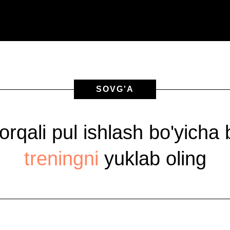
SOVG'A
 orqali pul ishlash bo'yicha
treningni
yuklab oling