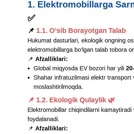
1. Elektromobillarga Sarm
✅
📌
1.1. O‘sib Borayotgan Talab
Hukumat dasturlari, ekologik ongning osh
elektromobillarga bo‘lgan talab tobora o
📌
Afzalliklari:
Global miqyosda EV bozori har yili
20
Shahar infratuzilmasi elektr transport 
moslashtirilmoqda.
📌 1.2. Ekologik Qulaylik 🌿
Elektromobillar chiqindilarni kamaytirad
foydalanadi.
📌
Afzalliklari: