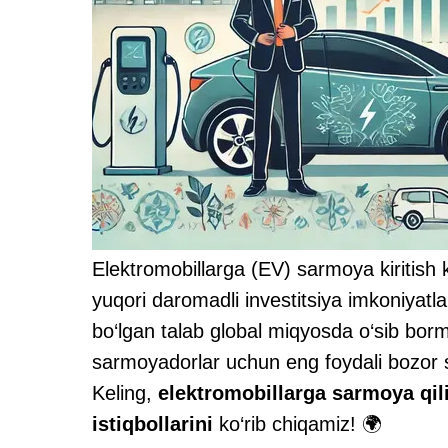
Elektromobillarga (EV) sarmoya kiritish k
yuqori daromadli investitsiya imkoniyatlar
bo‘lgan talab global miqyosda o‘sib bor
sarmoyadorlar uchun eng foydali bozor s
Keling,
elektromobillarga sarmoya qilis
istiqbollarini
ko‘rib chiqamiz! 🌍