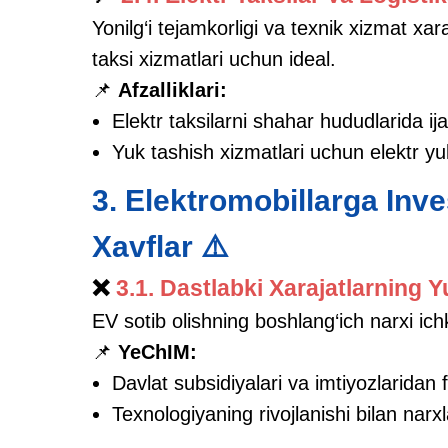
Yonilg‘i tejamkorligi va texnik xizmat xara
taksi xizmatlari uchun ideal.
📌
Afzalliklari:
Elektr taksilarni shahar hududlarida ij
Yuk tashish xizmatlari uchun elektr yuk
3. Elektromobillarga Inve
Xavflar ⚠️
❌
3.1. Dastlabki Xarajatlarning Yu
EV sotib olishning boshlang‘ich narxi ich
📌
YeChIM:
Davlat subsidiyalari va imtiyozlaridan 
Texnologiyaning rivojlanishi bilan narx