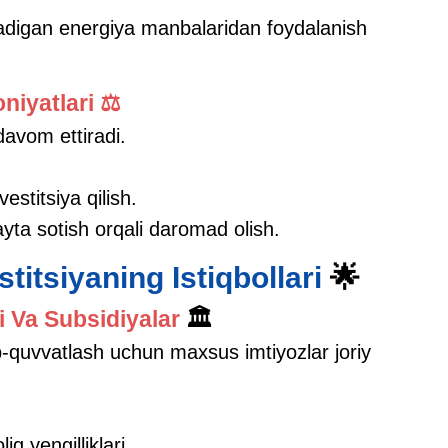
nadigan energiya manbalaridan foydalanish
niyatlari ⚖️
davom ettiradi.
estitsiya qilish.
ayta sotish orqali daromad olish.
stitsiyaning Istiqbollari
🌟
hi Va Subsidiyalar
🏛️
ab-quvvatlash uchun maxsus imtiyozlar joriy
q yengilliklari.