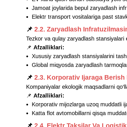
Jamoat joylarida bepul zaryadlash infr
Elektr transport vositalariga past stavka
📌
2.2. Zaryadlash Infratuzilmasi
Tezkor va qulay zaryadlash stansiyalari 
📌
Afzalliklari:
Xususiy zaryadlash stansiyalarini tashki
Global miqyosda zaryadlash tarmoqlar
📌
2.3. Korporativ Ijaraga Berish
Kompaniyalar ekologik maqsadlarni qo‘l
📌
Afzalliklari:
Korporativ mijozlarga uzoq muddatli ija
Katta flot avtomobillarni qisqa mudda
📌
2.4. Elektr Taksilar Va Logisti