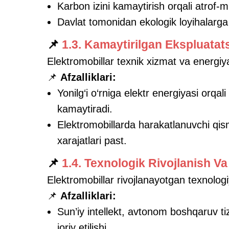
Karbon izini kamaytirish orqali atrof-
Davlat tomonidan ekologik loyihalarga 
📌
1.3. Kamaytirilgan Ekspluatats
Elektromobillar texnik xizmat va energiya
📌
Afzalliklari:
Yonilg‘i o‘rniga elektr energiyasi orqali
kamaytiradi.
Elektromobillarda harakatlanuvchi qism
xarajatlari past.
📌
1.4. Texnologik Rivojlanish V
Elektromobillar rivojlanayotgan texnologiy
📌
Afzalliklari:
Sun’iy intellekt, avtonom boshqaruv ti
joriy etilishi.