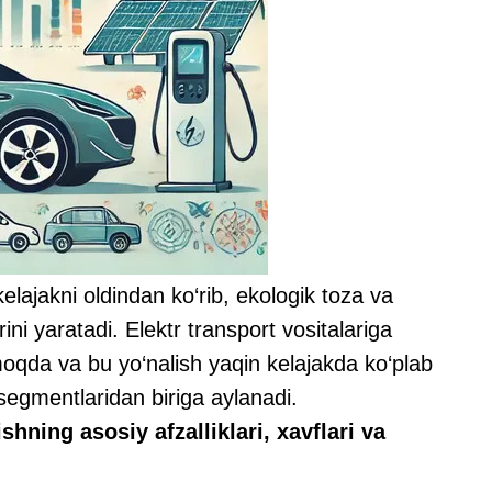
elajakni oldindan ko‘rib, ekologik toza va
ini yaratadi. Elektr transport vositalariga
moqda va bu yo‘nalish yaqin kelajakda ko‘plab
egmentlaridan biriga aylanadi.
hning asosiy afzalliklari, xavflari va