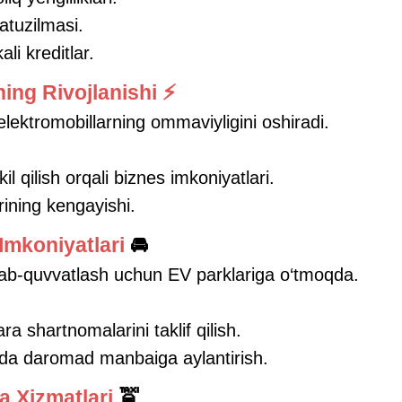
atuzilmasi.
li kreditlar.
ning Rivojlanishi ⚡
elektromobillarning ommaviyligini oshiradi.
l qilish orqali biznes imkoniyatlari.
ining kengayishi.
 Imkoniyatlari
🚘
lab-quvvatlash uchun EV parklariga o‘tmoqda.
ra shartnomalarini taklif qilish.
tda daromad manbaiga aylantirish.
ka Xizmatlari
🚖