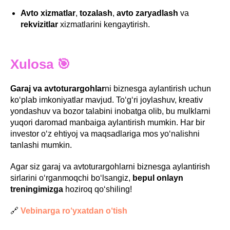
Avto xizmatlar
,
tozalash
,
avto zaryadlash
va
rekvizitlar
xizmatlarini kengaytirish.
Xulosa 🎯
Garaj va avtoturargohlar
ni biznesga aylantirish uchun
ko‘plab imkoniyatlar mavjud. To‘g‘ri joylashuv, kreativ
yondashuv va bozor talabini inobatga olib, bu mulklarni
yuqori daromad manbaiga aylantirish mumkin. Har bir
investor o‘z ehtiyoj va maqsadlariga mos yo‘nalishni
tanlashi mumkin.
Agar siz garaj va avtoturargohlarni biznesga aylantirish
sirlarini o‘rganmoqchi bo‘lsangiz,
bepul onlayn
treningimizga
hoziroq qo‘shiling!
🔗
Vebinarga ro‘yxatdan o‘tish