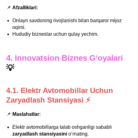
📌
Afzalliklari:
Onlayn savdoning rivojlanishi bilan barqaror mijoz
oqimi.
Hududiy bizneslar uchun qulay yechim.
4. Innovatsion Biznes G‘oyalari
💡
4.1. Elektr Avtomobillar Uchun
Zaryadlash Stansiyasi ⚡
📌
Maslahatlar:
Elektr avtomobillarga talab oshganligi sababli
zaryadlash stansiyasini
o‘rnating.