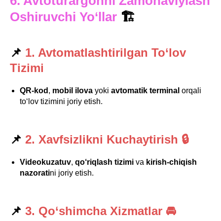
6. Avtoturargohni Zamonaviylash
Oshiruvchi Yo‘llar
🏗
📌
1. Avtomatlashtirilgan To‘lov
Tizimi
QR-kod
,
mobil ilova
yoki
avtomatik terminal
orqali
to‘lov tizimini joriy etish.
📌
2. Xavfsizlikni Kuchaytirish 🔒
Videokuzatuv
,
qo‘riqlash tizimi
va
kirish-chiqish
nazorati
ni joriy etish.
📌
3. Qo‘shimcha Xizmatlar 🚘