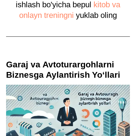
ishlash bo'yicha bepul
kitob va
onlayn treningni
yuklab oling
Garaj va Avtoturargohlarni
Biznesga Aylantirish Yo‘llari