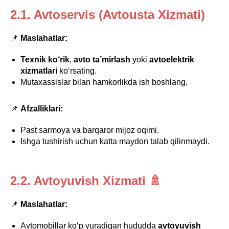
2.1. Avtoservis (Avtousta Xizmati)
📌
Maslahatlar:
Texnik ko‘rik
,
avto ta’mirlash
yoki
avtoelektrik
xizmatlari
ko‘rsating.
Mutaxassislar bilan hamkorlikda ish boshlang.
📌
Afzalliklari:
Past sarmoya va barqaror mijoz oqimi.
Ishga tushirish uchun katta maydon talab qilinmaydi.
2.2. Avtoyuvish Xizmati 🚿
📌
Maslahatlar:
Avtomobillar ko‘p yuradigan hududda
avtoyuvish