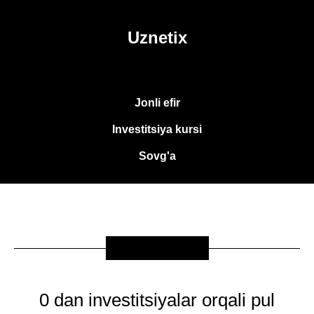
Uznetix
Jonli efir
Investitsiya kursi
Sovg'a
SOVG'A
0 dan investitsiyalar orqali pul