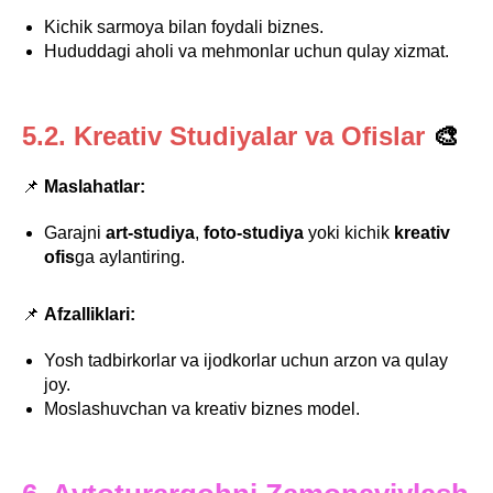
Kichik sarmoya bilan foydali biznes.
Hududdagi aholi va mehmonlar uchun qulay xizmat.
5.2. Kreativ Studiyalar va Ofislar
🎨
📌
Maslahatlar:
Garajni
art-studiya
,
foto-studiya
yoki kichik
kreativ
ofis
ga aylantiring.
📌
Afzalliklari:
Yosh tadbirkorlar va ijodkorlar uchun arzon va qulay
joy.
Moslashuvchan va kreativ biznes model.