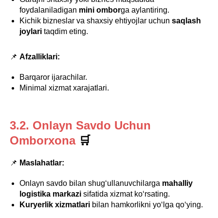
foydalaniladigan
mini ombor
ga aylantiring.
Kichik bizneslar va shaxsiy ehtiyojlar uchun
saqlash
joylari
taqdim eting.
📌
Afzalliklari:
Barqaror ijarachilar.
Minimal xizmat xarajatlari.
3.2. Onlayn Savdo Uchun
Omborxona
🛒
📌
Maslahatlar:
Onlayn savdo bilan shug‘ullanuvchilarga
mahalliy
logistika markazi
sifatida xizmat ko‘rsating.
Kuryerlik xizmatlari
bilan hamkorlikni yo‘lga qo‘ying.