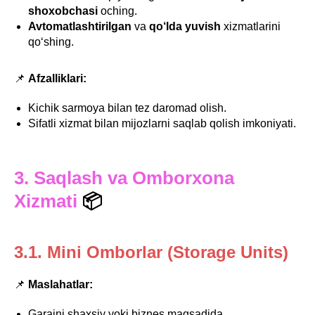
shoxobchasi
oching.
Avtomatlashtirilgan
va
qo‘lda yuvish
xizmatlarini
qo‘shing.
📌
Afzalliklari:
Kichik sarmoya bilan tez daromad olish.
Sifatli xizmat bilan mijozlarni saqlab qolish imkoniyati.
3. Saqlash va Omborxona
Xizmati
📦
3.1. Mini Omborlar (Storage Units)
📌
Maslahatlar:
Garajni shaxsiy yoki biznes maqsadida