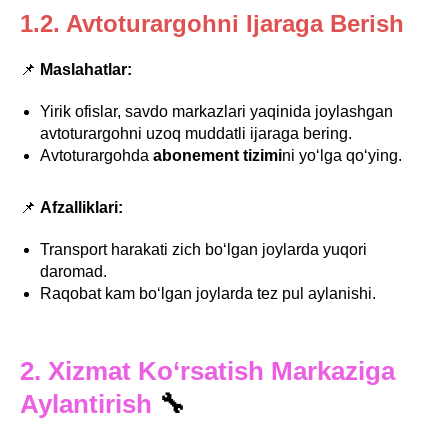
1.2. Avtoturargohni Ijaraga Berish
📌
Maslahatlar:
Yirik ofislar, savdo markazlari yaqinida joylashgan
avtoturargohni uzoq muddatli ijaraga bering.
Avtoturargohda
abonement tizimi
ni yo‘lga qo‘ying.
📌
Afzalliklari:
Transport harakati zich bo‘lgan joylarda yuqori
daromad.
Raqobat kam bo‘lgan joylarda tez pul aylanishi.
2. Xizmat Ko‘rsatish Markaziga
Aylantirish
🔧