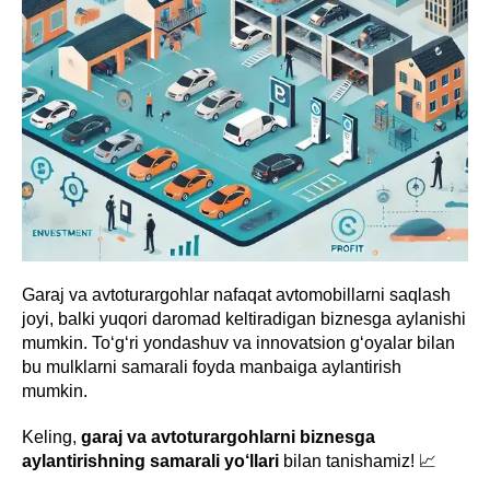
Garaj va avtoturargohlar nafaqat avtomobillarni saqlash
joyi, balki yuqori daromad keltiradigan biznesga aylanishi
mumkin. To‘g‘ri yondashuv va innovatsion g‘oyalar bilan
bu mulklarni samarali foyda manbaiga aylantirish
mumkin.
Keling,
garaj va avtoturargohlarni biznesga
aylantirishning samarali yo‘llari
bilan tanishamiz! 📈