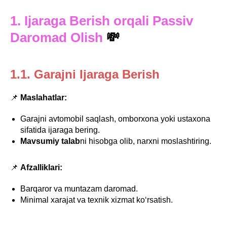
1. Ijaraga Berish orqali Passiv
Daromad Olish
💸
1.1. Garajni Ijaraga Berish
📌
Maslahatlar:
Garajni avtomobil saqlash, omborxona yoki ustaxona
sifatida ijaraga bering.
Mavsumiy talab
ni hisobga olib, narxni moslashtiring.
📌
Afzalliklari:
Barqaror va muntazam daromad.
Minimal xarajat va texnik xizmat ko‘rsatish.