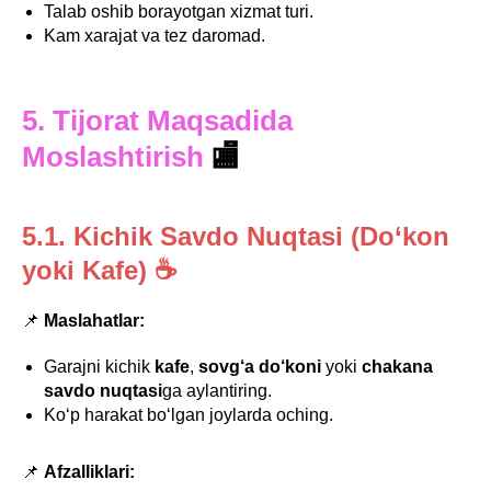
Talab oshib borayotgan xizmat turi.
Kam xarajat va tez daromad.
5. Tijorat Maqsadida
Moslashtirish
🏬
5.1. Kichik Savdo Nuqtasi (Do‘kon
yoki Kafe) ☕
📌
Maslahatlar:
Garajni kichik
kafe
,
sovg‘a do‘koni
yoki
chakana
savdo nuqtasi
ga aylantiring.
Ko‘p harakat bo‘lgan joylarda oching.
📌
Afzalliklari: