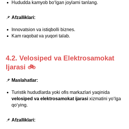
Hududda kamyob bo‘lgan joylarni tanlang.
📌
Afzalliklari:
Innovatsion va istiqbolli biznes.
Kam raqobat va yuqori talab.
4.2. Velosiped va Elektrosamokat
Ijarasi 🚲
📌
Maslahatlar:
Turistik hududlarda yoki ofis markazlari yaqinida
velosiped va elektrosamokat ijarasi
xizmatini yo‘lga
qo‘ying.
📌
Afzalliklari: